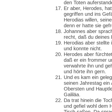
den Toten auferstand
Er aber, Herodes, ha
gegriffen und ins Gef
Herodias willen, sein
denn er hatte sie gefre
Johannes aber sprach
recht, daß du deines
Herodias aber stellte 
und konnte nicht.
Herodes aber fürchte
daß er ein frommer u
verwahrte ihn und ge
und hörte ihn gern.
Und es kam ein geleg
seinen Jahrestag ei
Obersten und Hauptl
Galiläa.
Da trat hinein die To
und gefiel wohl dem 
Tisch saßen. Da spra