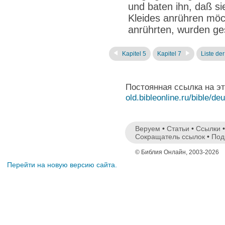
und baten ihn, daß s
Kleides anrühren möch
anrührten, wurden ge
Kapitel 5
Kapitel 7
Liste de
Постоянная ссылка на э
old.bibleonline.ru/bible/de
Веруем
•
Статьи
•
Ссылки
Сокращатель ссылок
•
Под
© Библия Онлайн, 2003-2026
Перейти на новую версию сайта.