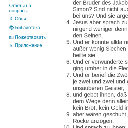
der Bruder des Jako
Ответы на
Simon? Sind nicht auc
вопросы
bei uns? Und sie ärge
📱 Обои
Jesus aber sprach zu 
📚 Библиотека
nirgend weniger denn
den Seinen.
💵 Пожертвовать
Und er konnte allda ni
📱 Приложение
außer wenig Siechen 
heilte sie.
Und er verwunderte s
ging umher in die Flec
Und er berief die Zwö
je zwei und zwei und
unsauberen Geister,
und gebot ihnen, daß 
dem Wege denn allein
kein Brot, kein Geld i
aber wären geschuht,
Röcke anzögen.
Und sprach zu ihnen: