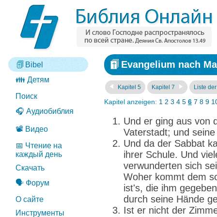
Evangelium nach Mar
Bibel
👪 Детям
Kapitel 5
Kapitel 7
Liste de
Поиск
Kapitel anzeigen:
1
2
3
4
5
6
7
8
9
1
🎧 Аудиобиблия
Und er ging aus von 
📽️ Видео
Vaterstadt; und seine
Und da der Sabbat ka
📅 Чтение на
ihrer Schule. Und viel
каждый день
verwunderten sich se
Скачать
Woher kommt dem sol
🗣️ Форум
ist's, die ihm gegeben
durch seine Hände g
О сайте
Ist er nicht der Zim
Инструменты