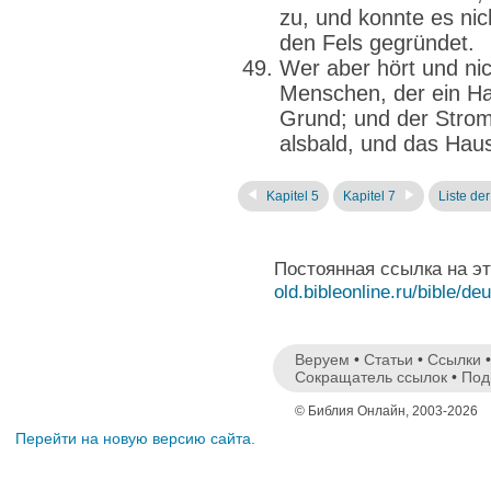
zu, und konnte es ni
den Fels gegründet.
Wer aber hört und nich
Menschen, der ein Ha
Grund; und der Strom 
alsbald, und das Hau
Kapitel 5
Kapitel 7
Liste de
Постоянная ссылка на э
old.bibleonline.ru/bible/de
Веруем
•
Статьи
•
Ссылки
Сокращатель ссылок
•
Под
© Библия Онлайн, 2003-2026
Перейти на новую версию сайта.