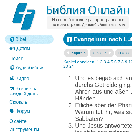
Evangelium nach Luk
Bibel
👪 Детям
Kapitel 5
Kapitel 7
Liste de
Поиск
Kapitel anzeigen:
1
2
3
4
5
6
7
8
9
1
23
24
🎧 Аудиобиблия
Und es begab sich an
📽️ Видео
durchs Getreide ging;
📅 Чтение на
Ähren aus und aßen u
каждый день
Händen.
Скачать
Etliche aber der Phar
🗣️ Форум
Warum tut ihr, was si
Sabbaten?
О сайте
Und Jesus antwortete
Инструменты