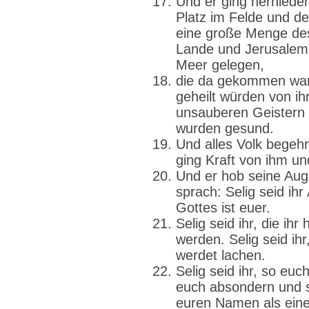
Und er ging hernieder
Platz im Felde und d
eine große Menge des
Lande und Jerusalem
Meer gelegen,
die da gekommen ware
geheilt würden von i
unsauberen Geistern 
wurden gesund.
Und alles Volk begeh
ging Kraft von ihm und 
Und er hob seine Aug
sprach: Selig seid ih
Gottes ist euer.
Selig seid ihr, die ihr 
werden. Selig seid ihr,
werdet lachen.
Selig seid ihr, so e
euch absondern und 
euren Namen als ein