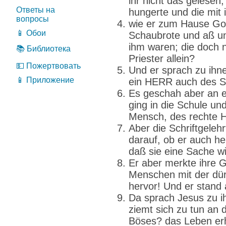
ihr nicht das gelesen,
Ответы на
hungerte und die mit
вопросы
wie er zum Hause Got
📱 Обои
Schaubrote und aß un
ihm waren; die doch n
📚 Библиотека
Priester allein?
💵 Пожертвовать
Und er sprach zu ihn
📱 Приложение
ein HERR auch des S
Es geschah aber an 
ging in die Schule un
Mensch, des rechte H
Aber die Schriftgeleh
darauf, ob er auch h
daß sie eine Sache wi
Er aber merkte ihre
Menschen mit der dürr
hervor! Und er stand 
Da sprach Jesus zu i
ziemt sich zu tun an
Böses? das Leben er