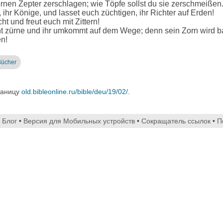
sernen Zepter zerschlagen; wie Töpfe sollst du sie zerschmeißen
ihr Könige, und lasset euch züchtigen, ihr Richter auf Erden!
 und freut euch mit Zittern!
ht zürne und ihr umkommt auf dem Wege; denn sein Zorn wird b
en!
Bücher
раницу
old.bibleonline.ru/bible/deu/19/02/
.
•
Блог
•
Версия для Мобильных устройств
•
Сокращатель ссылок
•
П