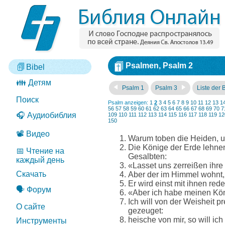
Psalmen, Psalm 2
Bibel
👪 Детям
Psalm 1
Psalm 3
Liste der 
Поиск
Psalm anzeigen:
1
2
3
4
5
6
7
8
9
10
11
12
13
1
56
57
58
59
60
61
62
63
64
65
66
67
68
69
70
7
🎧 Аудиобиблия
109
110
111
112
113
114
115
116
117
118
119
12
150
📽️ Видео
Warum toben die Heiden, u
Die Könige der Erde lehne
📅 Чтение на
Gesalbten:
каждый день
«Lasset uns zerreißen ihre
Скачать
Aber der im Himmel wohnt, l
Er wird einst mit ihnen re
🗣️ Форум
«Aber ich habe meinen Kön
Ich will von der Weisheit 
О сайте
gezeuget:
heische von mir, so will i
Инструменты