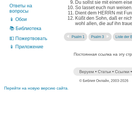
Du sollst sie mit einem ei
Ответы на
So lasset euch nun weisen, 
вопросы
Dient dem HERRN mit Furcht
Küßt den Sohn, daß er nic
📱 Обои
wohl allen, die auf ihn trau
📚 Библиотека
Psalm 1
Psalm 3
Liste der 
💵 Пожертвовать
📱 Приложение
Постоянная ссылка на эту ст
Веруем
•
Статьи
•
Ссылки
© Библия Онлайн, 2003-2026
Перейти на новую версию сайта.