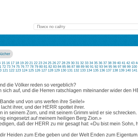
Bücher
4
15
16
17
18
19
20
21
22
23
24
25
26
27
28
29
30
31
32
33
34
35
36
37
38
39
40
41
42
43
4
1
72
73
74
75
76
77
78
79
80
81
82
83
84
85
86
87
88
89
90
91
92
93
94
95
96
97
98
99
100
0
121
122
123
124
125
126
127
128
129
130
131
132
133
134
135
136
137
138
139
140
141
nd die Völker reden so vergeblich?
n sich auf, und die Herren ratschlagen miteinander wider den
 Bande und von uns werfen ihre Seile!»
acht ihrer, und der HERR spottet ihrer.
den in seinem Zorn, und mit seinem Grimm wird er sie schrecken.
ig eingesetzt auf meinem heiligen Berg Zion.»
predigen, daß der HERR zu mir gesagt hat: «Du bist mein Sohn, 
ch dir Heiden zum Erbe geben und der Welt Enden zum Eigentum