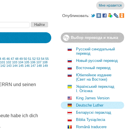
Мне нравится
Опубликовать:
Выбор перевода и языка
Русский синодальный
перевод
4
45
46
47
48
49
50
51
52
53
54
55
Новый русский перевод
101
102
103
104
105
106
107
108
142
143
144
145
146
147
148
149
Восточный перевод
Юбилейное издание
(Свет на Востоке)
 HERRN und seinen
Український переклад
І. Огієнка
King James Version
Deutsche Luther
Беларускі пераклад
heute habe ich dich
Biblia Tysiąclecia
.
Română traducere