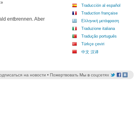
.»
Traducción al español
Traduction française
ald entbrennen. Aber
Ελληνική μετάφραση
Traduzione italiana
Tradução português
Türkçe çeviri
中文 汉译
одписаться на новости
•
Пожертвовать
Мы в
соцсетях