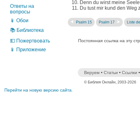
Denn du wirst meine Seele 
Ответы на
Du tust mir kund den Weg z
вопросы
📱 Обои
Psalm 15
Psalm 17
Liste d
📚 Библиотека
💵 Пожертвовать
Постоянная ссылка на эту ст
📱 Приложение
Веруем
•
Статьи
•
Ссылки
© Библия Онлайн, 2003-2026
Перейти на новую версию сайта.