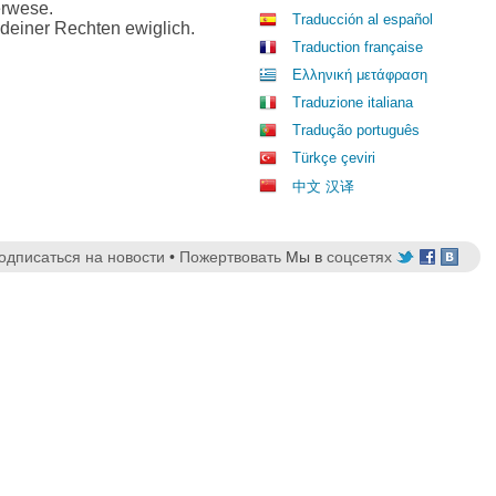
erwese.
Traducción al español
 deiner Rechten ewiglich.
Traduction française
Ελληνική μετάφραση
Traduzione italiana
Tradução português
Türkçe çeviri
中文 汉译
одписаться на новости
•
Пожертвовать
Мы в
соцсетях