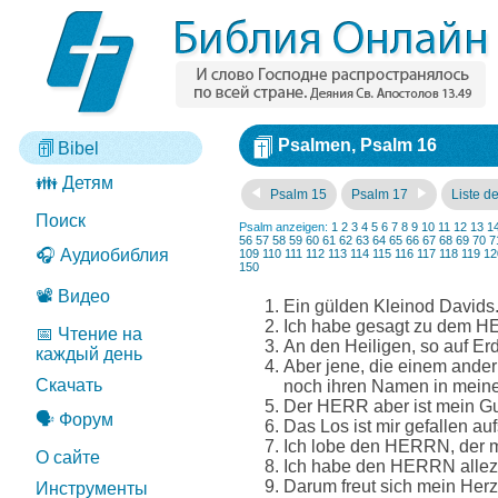
Psalmen, Psalm 16
Bibel
👪 Детям
Psalm 15
Psalm 17
Liste d
Поиск
Psalm anzeigen:
1
2
3
4
5
6
7
8
9
10
11
12
13
1
56
57
58
59
60
61
62
63
64
65
66
67
68
69
70
7
🎧 Аудиобиблия
109
110
111
112
113
114
115
116
117
118
119
12
150
📽️ Видео
Ein gülden Kleinod Davids.
Ich habe gesagt zu dem HE
📅 Чтение на
An den Heiligen, so auf Erd
каждый день
Aber jene, die einem andern
Скачать
noch ihren Namen in mein
Der HERR aber ist mein Gut 
🗣️ Форум
Das Los ist mir gefallen auf
Ich lobe den HERRN, der m
О сайте
Ich habe den HERRN allezei
Darum freut sich mein Herz,
Инструменты