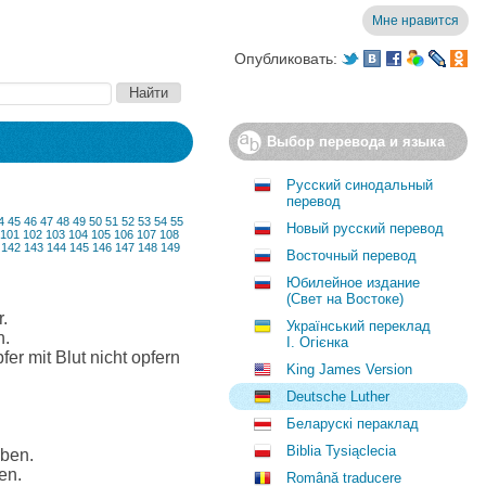
Мне нравится
Опубликовать:
Выбор перевода и языка
Русский синодальный
перевод
4
45
46
47
48
49
50
51
52
53
54
55
Новый русский перевод
101
102
103
104
105
106
107
108
142
143
144
145
146
147
148
149
Восточный перевод
Юбилейное издание
(Свет на Востоке)
.
Український переклад
n.
І. Огієнка
er mit Blut nicht opfern
King James Version
Deutsche Luther
Беларускі пераклад
Biblia Tysiąclecia
iben.
en.
Română traducere