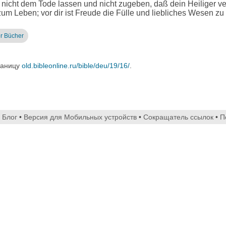
nicht dem Tode lassen und nicht zugeben, daß dein Heiliger v
um Leben; vor dir ist Freude die Fülle und liebliches Wesen zu
er Bücher
раницу
old.bibleonline.ru/bible/deu/19/16/
.
•
Блог
•
Версия для Мобильных устройств
•
Сокращатель ссылок
•
П