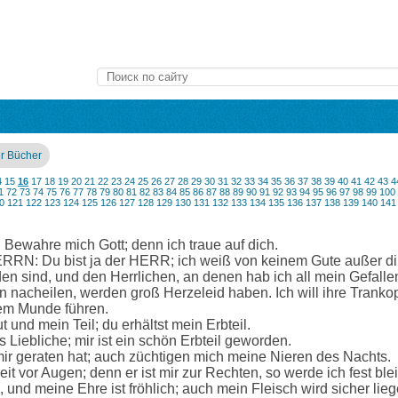
er Bücher
4
15
16
17
18
19
20
21
22
23
24
25
26
27
28
29
30
31
32
33
34
35
36
37
38
39
40
41
42
43
4
1
72
73
74
75
76
77
78
79
80
81
82
83
84
85
86
87
88
89
90
91
92
93
94
95
96
97
98
99
100
0
121
122
123
124
125
126
127
128
129
130
131
132
133
134
135
136
137
138
139
140
141
 Bewahre mich Gott; denn ich traue auf dich.
RRN: Du bist ja der HERR; ich weiß von keinem Gute außer dir
en sind, und den Herrlichen, an denen hab ich all mein Gefalle
 nacheilen, werden groß Herzeleid haben. Ich will ihre Trankopf
em Munde führen.
und mein Teil; du erhältst mein Erbteil.
s Liebliche; mir ist ein schön Erbteil geworden.
ir geraten hat; auch züchtigen mich meine Nieren des Nachts.
t vor Augen; denn er ist mir zur Rechten, so werde ich fest ble
 und meine Ehre ist fröhlich; auch mein Fleisch wird sicher lieg