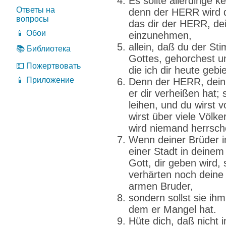
Es sollte allerdinge k
Ответы на
denn der HERR wird 
вопросы
das dir der HERR, de
📱 Обои
einzunehmen,
allein, daß du der S
📚 Библиотека
Gottes, gehorchest un
💵 Пожертвовать
die ich dir heute gebi
📱 Приложение
Denn der HERR, dein 
er dir verheißen hat; 
leihen, und du wirst
wirst über viele Völk
wird niemand herrsch
Wenn deiner Brüder ir
einer Stadt in deine
Gott, dir geben wird, 
verhärten noch deine
armen Bruder,
sondern sollst sie ih
dem er Mangel hat.
Hüte dich, daß nicht