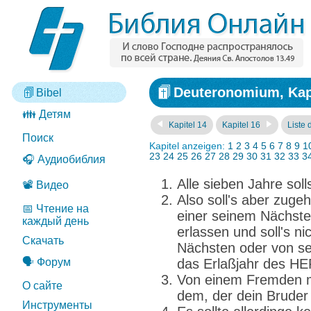
Deuteronomium, Kapi
Bibel
👪 Детям
Kapitel 14
Kapitel 16
Liste 
Поиск
Kapitel anzeigen:
1
2
3
4
5
6
7
8
9
1
23
24
25
26
27
28
29
30
31
32
33
3
🎧 Аудиобиблия
Alle sieben Jahre soll
📽️ Видео
Also soll's aber zuge
📅 Чтение на
einer seinem Nächsten
каждый день
erlassen und soll's 
Скачать
Nächsten oder von se
🗣️ Форум
das Erlaßjahr des H
Von einem Fremden m
О сайте
dem, der dein Bruder i
Инструменты