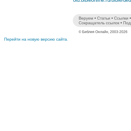
old.bibleonline.ru/bible/de
Веруем
•
Статьи
•
Ссылки
Сокращатель ссылок
•
Под
© Библия Онлайн, 2003-2026
Перейти на новую версию сайта.