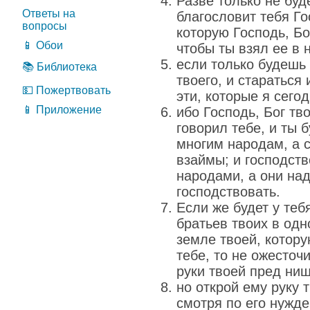
Разве только не буд
Ответы на
благословит тебя Го
вопросы
которую Господь, Бог
📱 Обои
чтобы ты взял ее в 
если только будешь 
📚 Библиотека
твоего, и стараться
💵 Пожертвовать
эти, которые я сего
📱 Приложение
ибо Господь, Бог тв
говорил тебе, и ты 
многим народам, а 
взаймы; и господст
народами, а они над
господствовать.
Если же будет у теб
братьев твоих в одн
земле твоей, котору
тебе, то не ожесточ
руки твоей пред ни
но открой ему руку 
смотря по его нужде