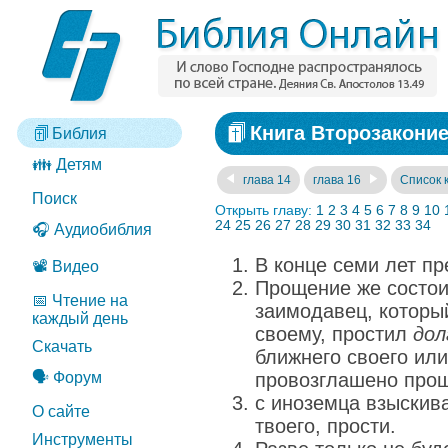
Книга Второзаконие
Библия
👪 Детям
глава 14
глава 16
Список 
Поиск
Открыть главу:
1
2
3
4
5
6
7
8
9
10
24
25
26
27
28
29
30
31
32
33
34
🎧 Аудиобиблия
В конце семи лет п
📽️ Видео
Прощение же состоит
📅 Чтение на
заимодавец, которы
каждый день
своему, простил
дол
Скачать
ближнего своего или
🗣️ Форум
провозглашено прощ
с иноземца взыскива
О сайте
твоего, прости.
Инструменты