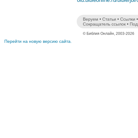
old.bibleonline.ru/bible/jbl
Веруем
•
Статьи
•
Ссылки
Сокращатель ссылок
•
Под
© Библия Онлайн, 2003-2026
Перейти на новую версию сайта.