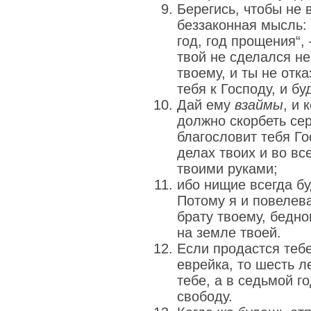
Берегись, чтобы не 
беззаконная мысль:
год, год прощения“,
твой не сделался н
твоему, и ты не отка
тебя к Господу, и бу
Дай ему
взаймы
, и 
должно скорбеть сер
благословит тебя Го
делах твоих и во вс
твоими руками;
ибо нищие всегда б
Потому я и повелева
брату твоему, бедн
на земле твоей.
Если продастся тебе
еврейка, то шесть л
тебе, а в седьмой го
свободу.