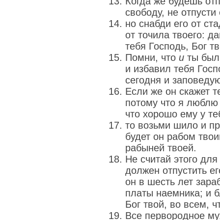
Когда же будешь отп
свободу, не отпусти
но снабди его от ста
от точила твоего: д
тебя Господь, Бог тв
Помни, что
и
ты был 
и избавил тебя Госп
сегодня и заповедую
Если же он скажет те
потому что я люблю 
что хорошо ему у те
то возьми шило и пр
будет он рабом твои
рабыней твоей.
Не считай этого для
должен отпустить ег
он в шесть лет зара
платы наемника; и б
Бог твой, во всем, ч
Все первородное муж