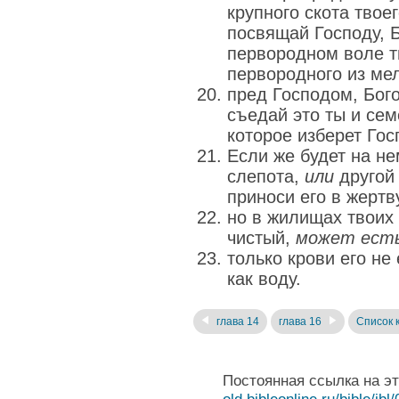
крупного скота твоег
посвящай Господу, Б
первородном воле т
первородного из мел
пред Господом, Бог
съедай это ты и сем
которое изберет Го
Если же будет на не
слепота,
или
другой 
приноси его в жертв
но в жилищах твоих 
чистый,
может ест
только крови его не
как воду.
глава 14
глава 16
Список 
Постоянная ссылка на э