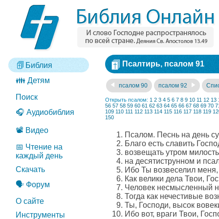
Псалтирь, псалом 91
Библия
👪 Детям
псалом 90
псалом 92
Спис
Поиск
Открыть псалом:
1
2
3
4
5
6
7
8
9
10
11
12
13
56
57
58
59
60
61
62
63
64
65
66
67
68
69
70
7
🎧 Аудиобиблия
109
110
111
112
113
114
115
116
117
118
119
12
150
📽️ Видео
Псалом. Песнь на день с
Благо есть славить Госпо
📅 Чтение на
возвещать утром милость 
каждый день
на десятиструнном и псал
Скачать
Ибо Ты возвеселил меня,
Как велики дела Твои, Го
🗣️ Форум
Человек несмысленный не 
Тогда как нечестивые воз
О сайте
Ты, Господи, высок вовек
Ибо вот, враги Твои, Гос
Инструменты