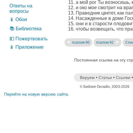
а мой рог Ты возносишь, 
Ответы на
и око мое смотрит на вра
вопросы
Праведник цветет, как па
Насажденные в доме Госп
📱 Обои
они и в старости плодови
📚 Библиотека
чтобы возвещать, что пра
💵 Пожертвовать
псалом 90
псалом 92
Спис
📱 Приложение
Постоянная ссылка на эту ст
Веруем
•
Статьи
•
Ссылки
© Библия Онлайн, 2003-2026
Перейти на новую версию сайта.