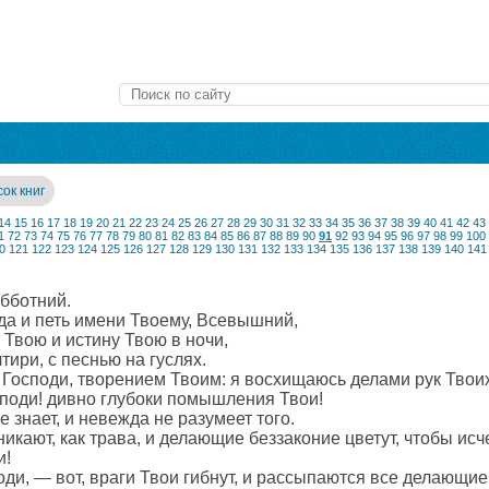
ок книг
14
15
16
17
18
19
20
21
22
23
24
25
26
27
28
29
30
31
32
33
34
35
36
37
38
39
40
41
42
43
1
72
73
74
75
76
77
78
79
80
81
82
83
84
85
86
87
88
89
90
91
92
93
94
95
96
97
98
99
100
0
121
122
123
124
125
126
127
128
129
130
131
132
133
134
135
136
137
138
139
140
141
убботний.
да и петь имени Твоему, Всевышний,
Твою и истину Твою в ночи,
тири, с песнью на гуслях.
 Господи, творением Твоим: я восхищаюсь делами рук Твоих
споди! дивно глубоки помышления Твои!
знает, и невежда не разумеет того.
никают, как трава, и делающие беззаконие цветут, чтобы исч
и!
поди, — вот, враги Твои гибнут, и рассыпаются все делающие