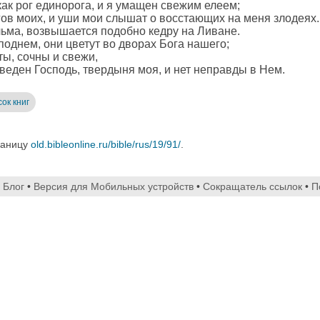
как рог единорога, и я умащен свежим елеем;
гов моих, и уши мои слышат о восстающих на меня злодеях.
льма, возвышается подобно кедру на Ливане.
однем, они цветут во дворах Бога нашего;
ты, сочны и свежи,
веден Господь, твердыня моя, и нет неправды в Нем.
ок книг
раницу
old.bibleonline.ru/bible/rus/19/91/
.
•
Блог
•
Версия для Мобильных устройств
•
Сокращатель ссылок
•
П