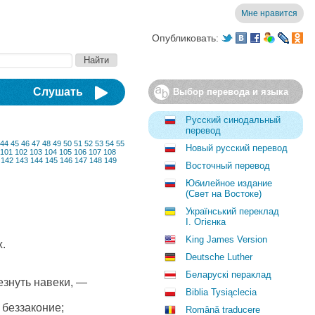
Мне нравится
Опубликовать:
Слушать
Выбор перевода и языка
Русский синодальный
перевод
44
45
46
47
48
49
50
51
52
53
54
55
Новый русский перевод
101
102
103
104
105
106
107
108
142
143
144
145
146
147
148
149
Восточный перевод
Юбилейное издание
(Свет на Востоке)
Український переклад
І. Огієнка
King James Version
.
Deutsche Luther
Беларускі пераклад
езнуть навеки, —
Biblia Tysiąclecia
 беззаконие;
Română traducere