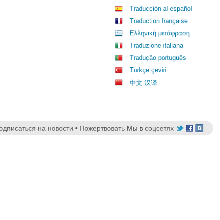
Traducción al español
Traduction française
Ελληνική μετάφραση
Traduzione italiana
Tradução português
Türkçe çeviri
中文 汉译
одписаться на новости
•
Пожертвовать
Мы в
соцсетях