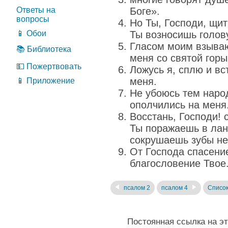
Ответы на
Боге».
вопросы
Но Ты, Господи, щит
📱 Обои
Ты возносишь голов
Гласом моим взываю
📚 Библиотека
меня со святой горы
💵 Пожертвовать
Ложусь я, сплю и в
меня.
📱 Приложение
Не убоюсь тем народ
ополчились на меня
Восстань, Господи! 
Ты поражаешь в лан
сокрушаешь зубы не
От Господа спасени
благословение Твое
псалом 2
псалом 4
Список
Постоянная ссылка на э