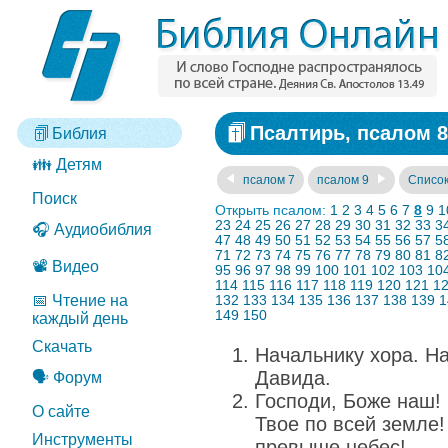
Псалтирь, псалом 8
Библия
👪 Детям
псалом 7
псалом 9
Список
Поиск
Открыть псалом:
1
2
3
4
5
6
7
8
9
1
23
24
25
26
27
28
29
30
31
32
33
3
🎧 Аудиобиблия
47
48
49
50
51
52
53
54
55
56
57
5
71
72
73
74
75
76
77
78
79
80
81
8
📽️ Видео
95
96
97
98
99
100
101
102
103
10
114
115
116
117
118
119
120
121
1
📅 Чтение на
132
133
134
135
136
137
138
139
1
149
150
каждый день
Скачать
Начальнику хора. Н
Давида.
🗣️ Форум
Господи, Боже наш!
О сайте
Твое по всей земле!
Инструменты
превыше небес!