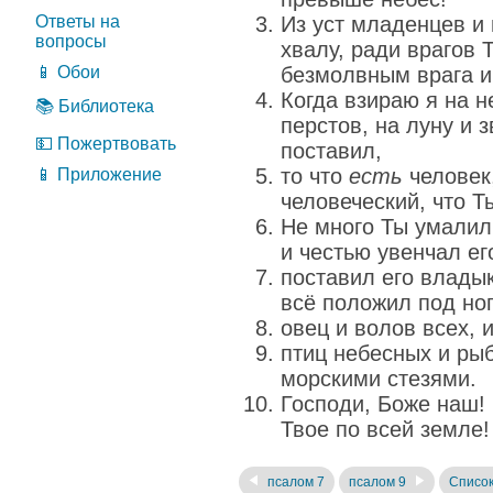
Ответы на
Из уст младенцев и 
вопросы
хвалу, ради врагов 
📱 Обои
безмолвным врага и
Когда взираю я на 
📚 Библиотека
перстов, на луну и 
💵 Пожертвовать
поставил,
то что
есть
человек,
📱 Приложение
человеческий, что 
Не много Ты умалил
и честью увенчал ег
поставил его влады
всё положил под ног
овец и волов всех, 
птиц небесных и ры
морскими стезями.
Господи, Боже наш!
Твое по всей земле!
псалом 7
псалом 9
Список