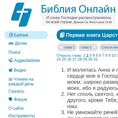
Первая книга Царст
Библия
👪 Детям
глава 1
глава 3
Список кни
Поиск
Открыть главу:
1
2
3
4
5
6
7
8
9
10
24
25
26
27
28
29
30
31
🎧 Аудиобиблия
И молилась Анна и 
📽️ Видео
сердце мое в Господ
📅 Чтение на
моем; широко разве
каждый день
моих, ибо я радуюсь
Скачать
Нет
столь
святого, 
🗣️ Форум
другого, кроме Тебя;
наш.
О сайте
Не умножайте речей
Инструменты