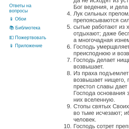
да не исходят из ус
Ответы на
Бог ведения, и дела
вопросы
Лук сильных прелом
📱 Обои
препоясываются си
сытые работают из 
📚 Библиотека
отдыхают; даже бес
💵 Пожертвовать
а многочадная изнем
📱 Приложение
Господь умерщвляет
преисподнюю и возв
Господь делает нищи
возвышает.
Из праха подъемлет
возвышает нищего, 
престол славы дает 
Господа основания 
них вселенную.
Стопы святых Своих
во тьме исчезают; и
человек.
Господь сотрет пре