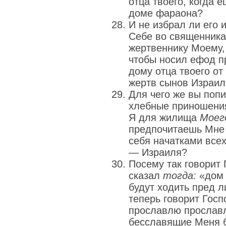
отца твоего, когда е
доме фараона?
И не избрал ли его 
Себе во священника,
жертвеннику Моему,
чтобы носил ефод п
дому отца твоего от
жертв сынов Израи
Для чего же вы поп
хлебные приношения
Я для жилища
Моег
предпочитаешь Мне 
себя начатками все
— Израиля?
Посему так говорит 
сказал
тогда:
«дом 
будут ходить пред 
теперь говорит Госпо
прославлю прослав
бесславящие Меня 