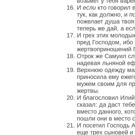
возьмет у тебя варе
И
если
кто говорил е
тук, как должно, и
п
пожелает душа твоя»
теперь же дай, а ес
И грех этих молоды
пред Господом, ибо
жертвоприношений Г
Отрок же Самуил сл
надевая льняной еф
Верхнюю одежду мал
приносила ему ежего
мужем своим для п
жертвы.
И благословил Илий 
сказал: да даст теб
вместо данного, кот
пошли они в место с
И посетил Господь А
еще трех сыновей и 