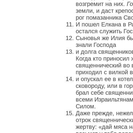
возгремит на них.
Г
земли, и даст крепо
рог помазанника Сво
И пошел Елкана в Ра
остался служить Го
Сыновья же Илия бы
знали Господа
и долга священников
Когда кто приносил 
священнический во 
приходил с вилкой в
и опускал ее в коте
сковороду, или в гор
брал себе священник
всеми Израильтянам
Силом.
Даже прежде, нежел
отрок священническ
жертву: «дай мяса н