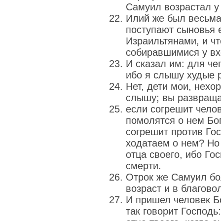
Самуил возрастал у
Илий же был весьма
поступают сыновья 
Израильтянами, и чт
собиравшимися у вх
И сказал им: для че
ибо я слышу худые р
Нет, дети мои, нехо
слышу; вы развраща
если согрешит челов
помолятся о нем Бог
согрешит против Гос
ходатаем о нем? Но
отца своего, ибо Го
смерти.
Отрок же Самуил бо
возраст и в благово
И пришел человек Б
так говорит Господь