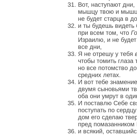
Вот, наступают дни,
мышцу твою и мышцу
не будет старца в д
и ты будешь видеть
при всем том, что
Г
Израилю, и не будет
все дни,
Я не отрешу у тебя
чтобы томить глаза 
но все потомство до
средних летах.
И вот тебе знамение
двумя сыновьями т
оба они умрут в оди
И поставлю Себе св
поступать по сердц
дом его сделаю твер
пред помазанником 
и всякий, оставшийс