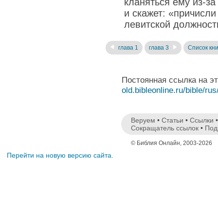
кланяться ему из‐за
и скажет: «причисли
левитской должности
глава 1
глава 3
Список кни
Постоянная ссылка на э
old.bibleonline.ru/bible/rus
Веруем
•
Статьи
•
Ссылки
Сокращатель ссылок
•
Под
© Библия Онлайн, 2003-2026
Перейти на новую версию сайта.