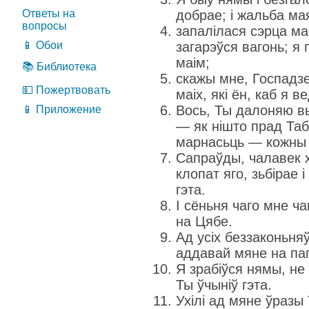
Ответы на
добрае; і жальба ма
вопросы
запалілася сэрца ма
📱 Обои
загарэўся вагонь; я
маім;
📚 Библиотека
скажы мне, Госпадзе,
💵 Пожертвовать
маіх, які ён, каб я в
Вось, Ты далоняю вы
📱 Приложение
— як нішто прад Та
марнасьць — кожны
Сапраўды, чалавек х
клопат яго, зьбірае 
гэта.
І сёньня чаго мне ч
на Цябе.
Ад усіх беззаконьняў
аддавай мяне на па
Я зрабіўся нямы, не
Ты ўчыніў гэта.
Ухілі ад мяне ўразы 