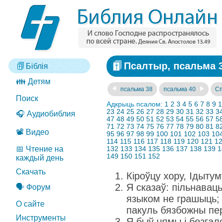
Псалтыр, псальма 
Біблія
👪 Детям
псальма 38
псальма 40
Сп
Поиск
Адкрыць псалом:
1
2
3
4
5
6
7
8
9
1
23
24
25
26
27
28
29
30
31
32
33
3
🎧 Аудиобиблия
47
48
49
50
51
52
53
54
55
56
57
5
71
72
73
74
75
76
77
78
79
80
81
8
📽️ Видео
95
96
97
98
99
100
101
102
103
10
114
115
116
117
118
119
120
121
1
📅 Чтение на
132
133
134
135
136
137
138
139
1
149
150
151
152
каждый день
Скачать
Кіроўцу хору, Ідыту
Я сказаў: пільнаваць
🗣️ Форум
языком не грашыць;
О сайте
пакуль бязбожны пе
Инструменты
Я быў нямы і безгал