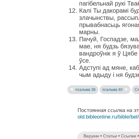
пагібельнай рукі Тва
Калі Ты дакорамі бу
злачынствы, рассыпл
прывабнасьць ягона
марны.
Пачуй, Госпадзе, мал
мае, ня будзь бязув
вандроўнік я ў Цябе 
ўсе.
Адступі ад мяне, ка
чым адыду і ня будз
псальма 38
псальма 40
Сп
Постоянная ссылка на э
old.bibleonline.ru/bible/bel
Веруем
•
Статьи
•
Ссылки