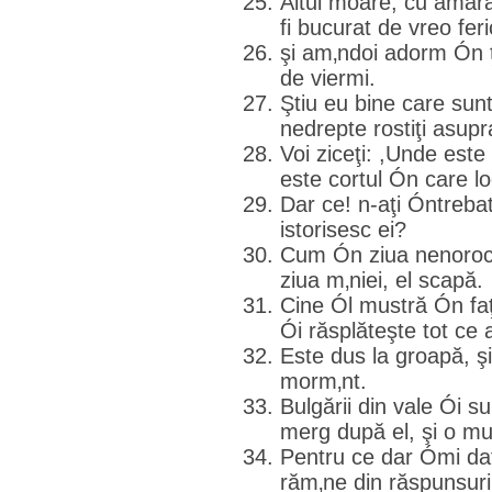
Altul moare, cu amără
fi bucurat de vreo feri
şi am‚ndoi adorm Ón ţ
de viermi.
Ştiu eu bine care sunt
nedrepte rostiţi asup
Voi ziceţi: ,Unde est
este cortul Ón care loc
Dar ce! n-aţi Óntrebat 
istorisesc ei?
Cum Ón ziua nenorociri
ziua m‚niei, el scapă.
Cine Ól mustră Ón faţ
Ói răsplăteşte tot ce 
Este dus la groapă, şi
morm‚nt.
Bulgării din vale Ói su
merg după el, şi o m
Pentru ce dar Ómi daţ
răm‚ne din răspunsuril