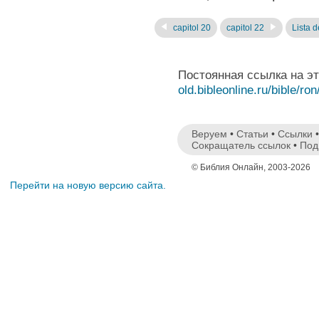
capitol 20
capitol 22
Lista d
Постоянная ссылка на э
old.bibleonline.ru/bible/ron
Веруем
•
Статьи
•
Ссылки
Сокращатель ссылок
•
Под
© Библия Онлайн, 2003-2026
Перейти на новую версию сайта.