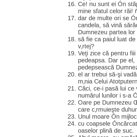
Ce! nu sunt ei Ón stăp
mine sfatul celor răi! 
dar de multe ori se Ón
candela, să vină sărăc
Dumnezeu partea lor 
să fie ca paiul luat de
v‚rtej?
Veţi zice că pentru f
pedeapsa. Dar pe el, p
pedepsească Dumneze
el ar trebui să-şi vadă
m‚nia Celui Atotputern
Căci, ce-i pasă lui ce 
numărul lunilor i s-a 
Oare pe Dumnezeu Œl
care c‚rmuieşte duhuri
Unul moare Ón mijlocul p
cu coapsele Óncărcat
oaselor plină de suc.