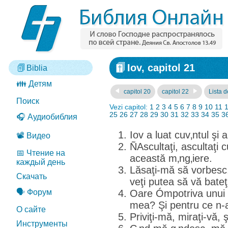
Iov, capitol 21
Biblia
👪 Детям
capitol 20
capitol 22
Lista d
Поиск
Vezi capitol:
1
2
3
4
5
6
7
8
9
10
11
25
26
27
28
29
30
31
32
33
34
35
3
🎧 Аудиобиблия
Iov a luat cuv‚ntul şi a
📽️ Видео
ÑAscultaţi, ascultaţi 
📅 Чтение на
această m‚ng‚iere.
каждый день
Lăsaţi-mă să vorbesc, 
Скачать
veţi putea să vă bateţi
🗣️ Форум
Oare Ómpotriva unui
mea? Şi pentru ce n-a
О сайте
Priviţi-mă, miraţi-vă, 
Инструменты