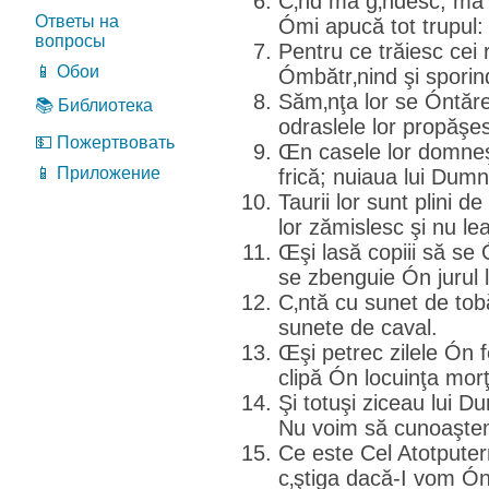
C‚nd mă g‚ndesc, mă 
Ответы на
Ómi apucă tot trupul:
вопросы
Pentru ce trăiesc cei 
📱 Обои
Ómbătr‚nind şi spori
Săm‚nţa lor se Óntăreş
📚 Библиотека
odraslele lor propăşes
💵 Пожертвовать
Œn casele lor domneş
📱 Приложение
frică; nuiaua lui Dum
Taurii lor sunt plini de
lor zămislesc şi nu le
Œşi lasă copiii să se Ó
se zbenguie Ón jurul l
C‚ntă cu sunet de tob
sunete de caval.
Œşi petrec zilele Ón f
clipă Ón locuinţa morţi
Şi totuşi ziceau lui D
Nu voim să cunoaştem
Ce este Cel Atotputer
c‚ştiga dacă-I vom Ón