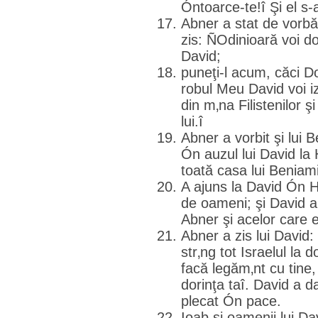
Óntoarce-te!î Şi el s-
Abner a stat de vorbă c
zis: ÑOdinioară voi d
David;
puneţi-l acum, căci Do
robul Meu David voi i
din m‚na Filistenilor ş
lui.î
Abner a vorbit şi lui 
Ón auzul lui David la 
toată casa lui Beniam
A ajuns la David Ón 
de oameni; şi David a
Abner şi acelor care e
Abner a zis lui David:
str‚ng tot Israelul l
facă legăm‚nt cu tine
dorinţa taî. David a d
plecat Ón pace.
Ioab şi oamenii lui Da