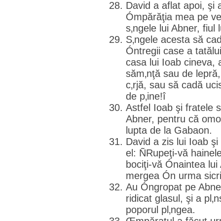
David a aflat apoi, şi
Ómpărăţia mea pe ve
s‚ngele lui Abner, fiul 
S‚ngele acesta să cad
Óntregii case a tatăl
casa lui Ioab cineva, 
săm‚nţă sau de lepră
c‚rjă, sau să cadă uci
de p‚ine!î
Astfel Ioab şi fratele
Abner, pentru că omor
lupta de la Gabaon.
David a zis lui Ioab ş
el: ÑRupeţi-vă hainele
bociţi-vă Ónaintea lu
mergea Ón urma sicri
Au Óngropat pe Abne
ridicat glasul, şi a pl‚
poporul pl‚ngea.