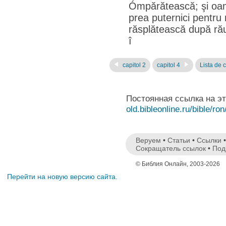
Ómpărătească; şi oamen
prea puternici pentru
răsplătească după răut
î
capitol 2
capitol 4
Lista de c
Постоянная ссылка на э
old.bibleonline.ru/bible/ron
Веруем
•
Статьи
•
Ссылки
Сокращатель ссылок
•
Под
© Библия Онлайн, 2003-2026
Перейти на новую версию сайта.