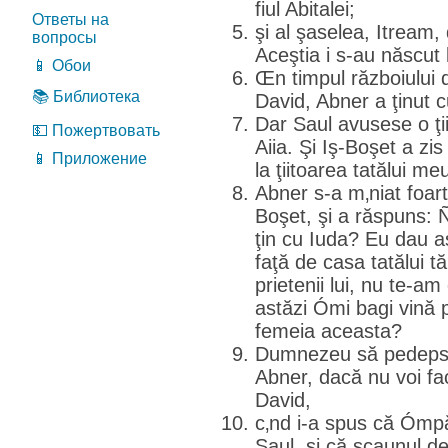
fiul Abitalei;
Ответы на
şi al şaselea, Itream,
вопросы
Aceştia i s-au născut 
📱 Обои
Œn timpul războiului d
📚 Библиотека
David, Abner a ţinut cu
Dar Saul avusese o ţii
💵 Пожертвовать
Aiia. Şi Iş-Boşet a zis
📱 Приложение
la ţiitoarea tatălui me
Abner s-a m‚niat foart
Boşet, şi a răspuns: 
ţin cu Iuda? Eu dau 
faţă de casa tatălui tău
prietenii lui, nu te-am
astăzi Ómi bagi vină 
femeia aceasta?
Dumnezeu să pedepse
Abner, dacă nu voi fa
David,
c‚nd i-a spus că Ómpăr
Saul, şi că scaunul de