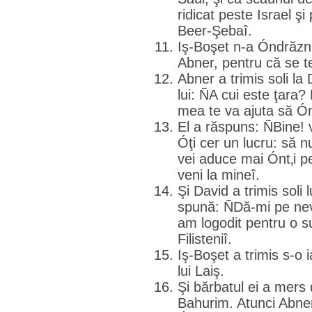
ridicat peste Israel şi
Beer-Şebaî.
Iş-Boşet n-a Óndrăzni
Abner, pentru că se t
Abner a trimis soli la
lui: ÑA cui este ţara?
mea te va ajuta să Ónto
El a răspuns: ÑBine! v
Óţi cer un lucru: să n
vei aduce mai Ónt‚i pe
veni la mineî.
Şi David a trimis soli l
spună: ÑDă-mi pe nev
am logodit pentru o s
Filisteniî.
Iş-Boşet a trimis s-o ia
lui Laiş.
Şi bărbatul ei a mers 
Bahurim. Atunci Abner 