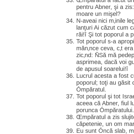
Œmpăratul a făcut urm
pentru Abner, şi a z
moare un mişel?
N-aveai nici m‚inile l
lanţuri Ai căzut cum 
răi!î Şi tot poporul a 
Tot poporul s-a aprop
măn‚nce ceva, c‚t era
zic‚nd: ÑSă mă pede
asprimea, dacă voi gu
de apusul soarelui!î
Lucrul acesta a fost c
poporul; toţi au găsit
Ómpăratul.
Tot poporul şi tot Isr
aceea că Abner, fiul l
porunca Ómpăratului.
Œmpăratul a zis slujito
căpetenie, un om mare
Eu sunt Óncă slab, m