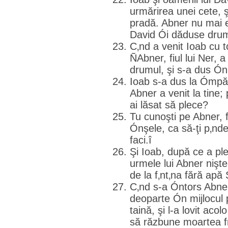
urmărirea unei cete, 
pradă. Abner nu mai 
David Ói dăduse drum
C‚nd a venit Ioab cu t
ÑAbner, fiul lui Ner, 
drumul, şi s-a dus Ón
Ioab s-a dus la Ómpăr
Abner a venit la tine; 
ai lăsat să plece?
Tu cunoşti pe Abner, fi
Ónşele, ca să-ţi p‚nde
faci.î
Şi Ioab, după ce a ple
urmele lui Abner nişt
de la f‚nt‚na fără apă 
C‚nd s-a Óntors Abner
deoparte Ón mijlocul 
taină, şi l-a lovit aco
să răzbune moartea fr