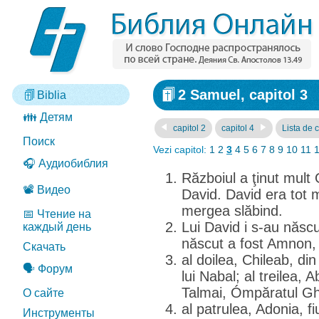
2 Samuel, capitol 3
Biblia
👪 Детям
capitol 2
capitol 4
Lista de c
Поиск
Vezi capitol:
1
2
3
4
5
6
7
8
9
10
11
🎧 Аудиобиблия
Războiul a ţinut mult 
📽️ Видео
David. David era tot m
mergea slăbind.
📅 Чтение на
Lui David i s-au născut
каждый день
născut a fost Amnon, 
Скачать
al doilea, Chileab, di
🗣️ Форум
lui Nabal; al treilea, 
Talmai, Ómpăratul Gh
О сайте
al patrulea, Adonia, fiu
Инструменты