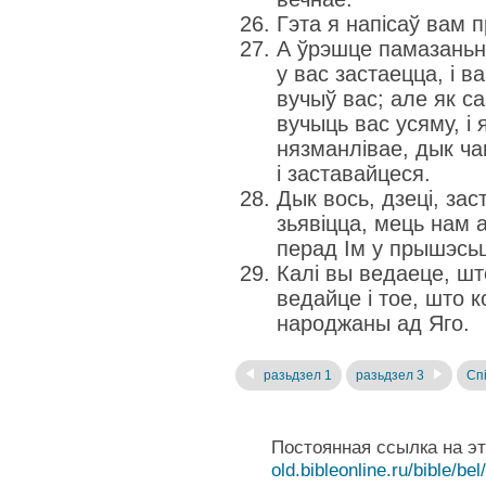
Гэта я напісаў вам п
А ўрэшце памазаньне
у вас застаецца, і в
вучыў вас; але як с
вучыць вас усяму, і 
нязманлівае, дык ча
і заставайцеся.
Дык вось, дзеці, зас
зьявіцца, мець нам а
перад Ім у прышэсь
Калі вы ведаеце, шт
ведайце і тое, што к
народжаны ад Яго.
разьдзел 1
разьдзел 3
Спі
Постоянная ссылка на э
old.bibleonline.ru/bible/bel