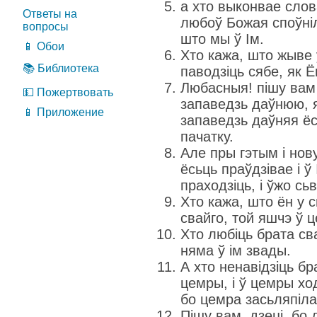
а хто выконвае слов
Ответы на
любоў Божая споўніл
вопросы
што мы ў Ім.
📱 Обои
Хто кажа, што жыве ў
📚 Библиотека
паводзіць сябе, як Ё
Любасныя! пішу вам
💵 Пожертвовать
запаведзь даўнюю, я
📱 Приложение
запаведзь даўняя ёс
пачатку.
Але пры гэтым і нов
ёсьць праўдзівае і ў 
праходзіць, і ўжо сь
Хто кажа, што ён у с
свайго, той яшчэ ў 
Хто любіць брата сва
няма ў ім звады.
А хто ненавідзіць бр
цемры, і ў цемры ход
бо цемра засьляпіла
Пішу вам, дзеці, бо