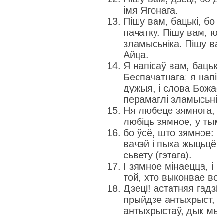
імя Ягонага.
Пішу вам, бацькі, бо
пачатку. Пішу вам, ю
зламысьніка. Пішу ва
Айца.
Я напісаў вам, бацьк
Беспачатнага; я напі
дужыя, і слова Божа
перамаглі зламысьні
Ня любеце зямнога, 
любіць зямное, у ты
бо ўсё, што зямное:
вачэй і пыха жыцьцё
сьвету (гэтага).
І зямное мінаецца, і
той, хто выконвае 
Дзеці! астатняя гадзі
прыйдзе антыхрыст, 
антыхрыстаў, дык мы