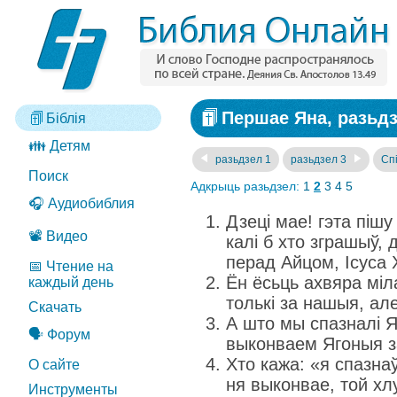
Першае Яна, разьдз
Біблія
👪 Детям
разьдзел 1
разьдзел 3
Спі
Поиск
Адкрыць разьдзел:
1
2
3
4
5
🎧 Аудиобиблия
Дзеці мае! гэта пішу
📽️ Видео
калі б хто зграшыў,
перад Айцом, Ісуса 
📅 Чтение на
Ён ёсьць ахвяра міл
каждый день
толькі за нашыя, але
Скачать
А што мы спазналі Я
🗣️ Форум
выконваем Ягоныя з
Хто кажа: «я спазна
О сайте
ня выконвае, той хлус
Инструменты