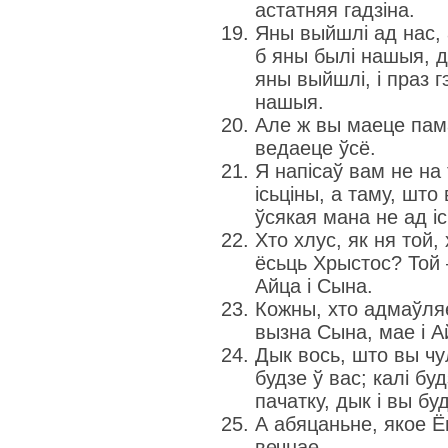
астатняя гадзіна.
Яны выйшлі ад нас, 
б яны былі нашыя, ды
яны выйшлі, і праз 
нашыя.
Але ж вы маеце пама
ведаеце ўсё.
Я напісаў вам не на 
ісьціны, а таму, што
ўсякая мана не ад іс
Хто хлус, як ня той,
ёсьць Хрыстос? Той
Айца і Сына.
Кожны, хто адмаўляе
вызна Сына, мае і А
Дык вось, што вы чул
будзе ў вас; калі бу
пачатку, дык і вы бу
А абяцаньне, якое Ё
вечнае.