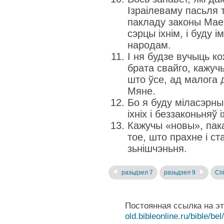
Ізраілеваму пасьля 
пакладу законы Мае ў
сэрцы іхнім, і буду 
народам.
І ня будзе вучыць ко
брата свайго, кажуч
што ўсе, ад малога 
Мяне.
Бо я буду міласэрны 
іхніх і беззаконьняў 
Кажучы «новы», пак
тое, што прахне і ст
зьнішчэньня.
разьдзел 7
разьдзел 9
Спі
Постоянная ссылка на э
old.bibleonline.ru/bible/bel