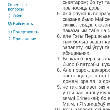
сьвятаром; бо тут та
Ответы на
прыносяць дары,
вопросы
якія служаць вобразу
📱 Обои
сказана было Майсею
📚 Библиотека
скінію: глядзі, сказа
паказаным табе на г
💵 Пожертвовать
але Гэты Першасьвя
📱 Приложение
тым больш выдатнае
запавету, які ўгрун
абяцаньнях.
Бо калі б першы зап
было б патрэбы шук
Але прарок, дакараю
настаюць дні, кажа Г
домам Ізраіля і з д
не такі запавет, які 
ў той час, калі ўзяў і
зямлі Егіпецкай; бо
Маім, і Я занядбаў і
Вось запавет, які д