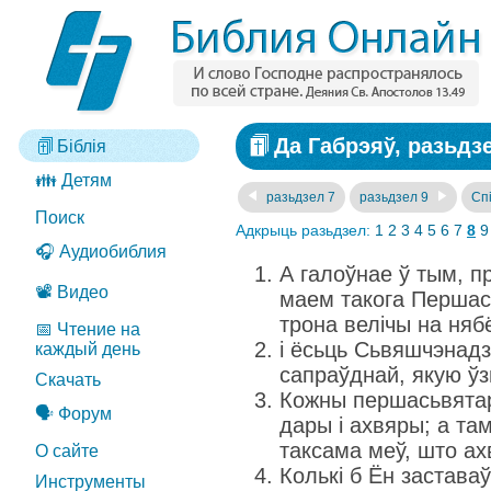
Да Габрэяў, разьдз
Біблія
👪 Детям
разьдзел 7
разьдзел 9
Спі
Поиск
Адкрыць разьдзел:
1
2
3
4
5
6
7
8
9
🎧 Аудиобиблия
А галоўнае ў тым, п
📽️ Видео
маем такога Першась
трона велічы на няб
📅 Чтение на
і ёсьць Сьвяшчэнадзей
каждый день
сапраўднай, якую ўз
Скачать
Кожны першасьвятар
🗣️ Форум
дары і ахвяры; а там
таксама меў, што ах
О сайте
Колькі б Ён заставаў
Инструменты