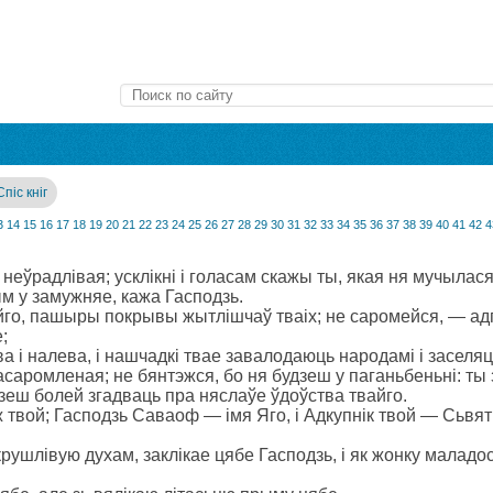
Спіс кніг
3
14
15
16
17
18
19
20
21
22
23
24
25
26
27
28
29
30
31
32
33
34
35
36
37
38
39
40
41
42
4
неўрадлівая; усклікні і голасам скажы ты, якая ня мучылася
м у замужняе, кажа Гасподзь.
айго, пашыры покрывы жытлішчаў тваіх; не саромейся, — а
;
 і налева, і нашчадкі твае завалодаюць народамі і заселя
асаромленая; не бянтэжся, бо ня будзеш у паганьбеньні: ты
дзеш болей згадваць пра няслаўе ўдоўства твайго.
 твой; Гасподзь Саваоф — імя Яго, і Адкупнік твой — Сьвят
скрушлівую духам, заклікае цябе Гасподзь, і як жонку маладо