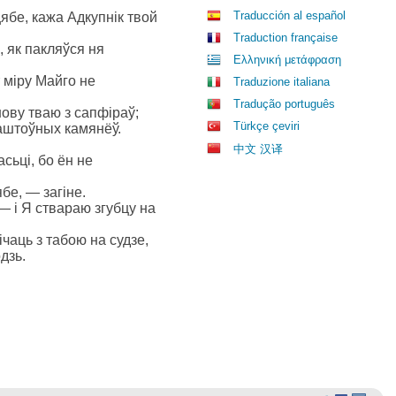
Traducción al español
ябе, кажа Адкупнік твой
Traduction française
 як пакляўся ня
Ελληνική μετάφραση
т міру Майго не
Traduzione italiana
Tradução português
нову тваю з сапфіраў;
Türkçe çeviri
каштоўных камянёў.
中文 汉译
сьці, бо ён не
бе, — загіне.
 — і Я ствараю згубцу на
ічаць з табою на судзе,
дзь.