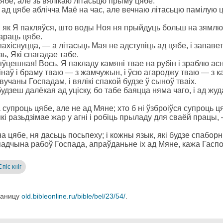
цябе, але зь вялікаю літасьцю прыму цябе.
 ад цябе аблічча Маё на час, але вечнаю літасьцю памілую ц
: як Я пакляўся, што воды Ноя ня прыйдуць больш на зямлю,
караць цябе.
пахіснуцца, — а літасьць Мая не адступіць ад цябе, і запаве
ь, Які спагадае табе.
яўцешная! Вось, Я пакладу камяні твае на рубін і зраблю ас
бінаў і браму тваю — з жамчужын, і ўсю агароджу тваю — з 
вучаны Госпадам, і вялікі спакой будзе ў сыноў тваіх.
зеш далёкая ад уціску, бо табе баяцца няма чаго, і ад жуда
супроць цябе, але не ад Мяне; хто б ні ўзброіўся супроць ця
кі разьдзімае жар у агні і робіць прыладу для сваёй працы,
а цябе, ня дасьць посьпеху; і кожны язык, які будзе спаборн
падчына рабоў Госпада, апраўданьне іх ад Мяне, кажа Гаспо
Спіс кніг
раницу
old.bibleonline.ru/bible/bel/23/54/
.