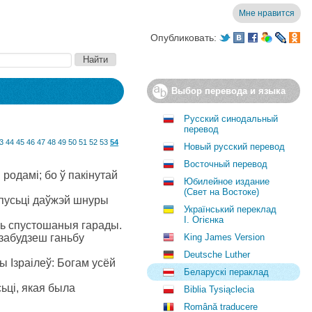
Мне нравится
Опубликовать:
Выбор перевода и языка
Русский синодальный
перевод
3
44
45
46
47
48
49
50
51
52
53
54
Новый русский перевод
Восточный перевод
 родамі; бо ў пакінутай
Юбилейное издание
(Свет на Востоке)
дпусьці даўжэй шнуры
Український переклад
І. Огієнка
ць спустошаныя гарады.
 забудзеш ганьбу
King James Version
Deutsche Luther
ы Ізраілеў: Богам усёй
Беларускі пераклад
сьці, якая была
Biblia Tysiąclecia
Română traducere