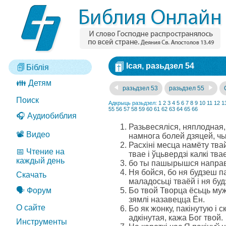
Ісая, разьдзел 54
Біблія
👪 Детям
разьдзел 53
разьдзел 55
Поиск
Адкрыць разьдзел:
1
2
3
4
5
6
7
8
9
10
11
12
1
55
56
57
58
59
60
61
62
63
64
65
66
🎧 Аудиобиблия
Разьвесяліся, няплодная, 
📽️ Видео
намнога болей дзяцей, чы
Расхіні месца намёту тв
📅 Чтение на
твае і ўцьвердзі калкі твае
каждый день
бо ты пашырышся направа
Ня бойся, бо ня будзеш п
Скачать
маладосьці тваёй і ня бу
🗣️ Форум
Бо твой Творца ёсьць муж
зямлі назавецца Ён.
О сайте
Бо як жонку, пакінутую і 
адкінутая, кажа Бог твой.
Инструменты