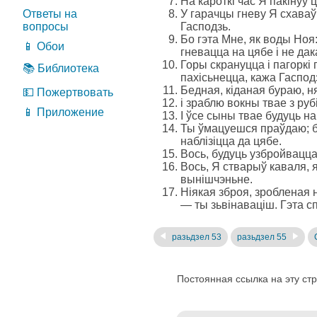
На кароткі час Я пакінуў 
Ответы на
У гарачцы гневу Я схаваў
вопросы
Гасподзь.
Бо гэта Мне, як воды Ноя
📱 Обои
гневацца на цябе і не да
Горы скрануцца і пагоркі 
📚 Библиотека
пахісьнецца, кажа Гасподз
Бедная, кіданая бураю, н
💵 Пожертвовать
і зраблю вокны твае з ру
📱 Приложение
І ўсе сыны твае будуць на
Ты ўмацуешся праўдаю; буд
наблізіцца да цябе.
Вось, будуць узбройвацца 
Вось, Я стварыў каваля, я
вынішчэньне.
Ніякая зброя, зробленая н
— ты зьвінаваціш. Гэта с
разьдзел 53
разьдзел 55
Постоянная ссылка на эту ст