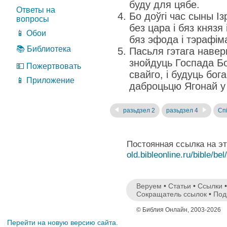
буду для цябе.
Ответы на
Бо доўгі час сыны І
вопросы
без цара і бяз князя 
📱 Обои
бяз эфода і тэрафім
📚 Библиотека
Пасьля гэтага навер
знойдуць Госпада Бо
💵 Пожертвовать
свайго, і будуць бо
📱 Приложение
даброцьцю Ягонай у 
разьдзел 2
разьдзел 4
Спі
Постоянная ссылка на э
old.bibleonline.ru/bible/bel
Веруем
•
Статьи
•
Ссылки
Сокращатель ссылок
•
Под
© Библия Онлайн, 2003-2026
Перейти на новую версию сайта.