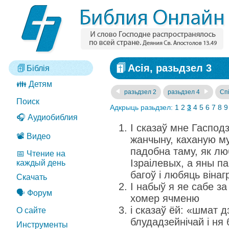
Асія, разьдзел 3
Біблія
👪 Детям
разьдзел 2
разьдзел 4
Спі
Поиск
Адкрыць разьдзел:
1
2
3
4
5
6
7
8
9
🎧 Аудиобиблия
І сказаў мне Гасподз
📽️ Видео
жанчыну, каханую м
падобна таму, як лю
📅 Чтение на
Ізраілевых, а яны п
каждый день
багоў і любяць вінаг
Скачать
І набыў я яе сабе за
🗣️ Форум
хомер ячменю
і сказаў ёй: «шмат д
О сайте
блудадзейнічай і ня 
Инструменты