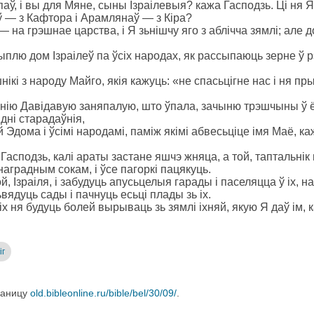
паў, і вы для Мяне, сыны Ізраілевыя? кажа Гасподзь. Ці ня Я
ў — з Кафтора і Арамлянаў — з Кіра?
 на грэшнае царства, і Я зьнішчу яго з аблічча зямлі; але 
ыплю дом Ізраілеў па ўсіх народах, як рассыпаюць зерне ў р
ікі з народу Майго, якія кажуць: «не спасьцігне нас і ня пр
інію Давідавую заняпалую, што ўпала, зачыню трэшчыны ў ё
 дні старадаўнія,
Эдома і ўсімі народамі, паміж якімі абвесьціце імя Маё, ка
 Гасподзь, калі араты застане яшчэ жняца, а той, таптальнік в
аградным сокам, і ўсе пагоркі пацякуць.
, Ізраіля, і забудуць апусьцелыя гарады і паселяцца ў іх, на
зьвядуць сады і пачнуць есьці плады зь іх.
і іх ня будуць болей вырываць зь зямлі іхняй, якую Я даў ім,
іг
раницу
old.bibleonline.ru/bible/bel/30/09/
.