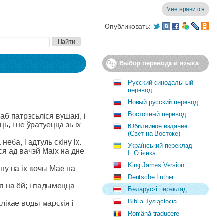
Мне нравится
Опубликовать:
Выбор перевода и языка
Русский синодальный
перевод
Новый русский перевод
Восточный перевод
каб патрэсьліся вушакі, і
ць, і не ўратуецца зь іх
Юбилейное издание
(Свет на Востоке)
еба, і адтуль скіну іх.
Український переклад
іся ад вачэй Маіх на дне
І. Огієнка
King James Version
рну на іх вочы Мае на
Deutsche Luther
я на ёй; і падымецца
Беларускі пераклад
Biblia Tysiąclecia
лікае воды марскія і
Română traducere