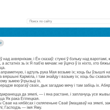
іг
 над ахвярнікам, і Ён сказаў: стукні ў бэльку над варотамі, 
, а астатніх зь іх Я паб'ю мечам: не ўцячэ ў іх ніхто, хто бяжы
ца.
апраметную, і адтуль рука Мая возьме іх; хоць бы ўзышлі на н
а вяршыні Карміла, і там знайду і вазьму іх; хоць бы схавал
ому зьмею ўгрызьці іх.
перадзе ворагаў сваіх, дык загадаю мечу і там забіць іх. Абя
акранецца да зямлі, — і яна растане, і заплачуць усе жывы
цца Як рака Егіпецкая.
 Свае на нябёсах і скляпеньне Сваё ўмацаваў на зямлі, зак
лі; Гасподзь — імя Яму.