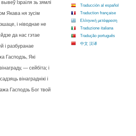
 вывеў Ізраіля зь зямлі
Traducción al español
дом Якава ня зусім
Traduction française
Ελληνική μετάφραση
эшаце, і ніводнае не
Traduzione italiana
ыйдзе да нас гэтае
Tradução português
中文 汉译
й і разбуранае
жа Гасподзь, Які
інаграду, — сейбіта; і
садзяць вінаграднікі і
 кажа Гасподзь Бог твой