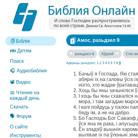
Амос, разьдзел 9
Біблія
👪 Детям
разьдзел 8
Аўдзей
Спіс кн
Поиск
Адкрыць разьдзел:
1
2
3
4
5
6
7
8
9
🎧 Аудиобиблия
Бачыў я Госпада, Які стаяў
абярні іх на галовы ўсіх іх
📽️ Видео
ніхто, хто жадае ўратавац
Хоць бы яны зачыніліся ў 
📅 Чтение на
І хоць бы яны схаваліся н
каждый день
мора, і там загадаю марск
Скачать
І калі пойдуць у палон па
бяду ім, а не на дабро.
🗣️ Форум
Бо Гасподзь Бог Саваоф д
ўся яна як рака, і апусьці
О сайте
Ён зладзіў вышнія харомы
вылівае іх па ўлоньні зям
Инструменты