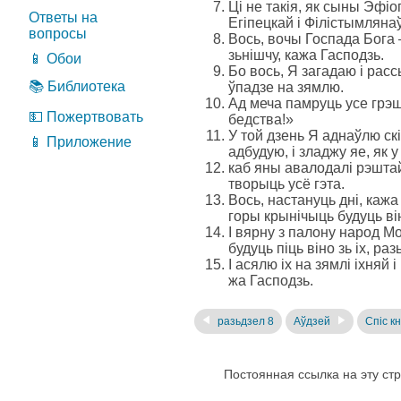
Ці не такія, як сыны Эфіо
Ответы на
Егіпецкай і Філістымляна
вопросы
Вось, вочы Госпада Бога —
зьнішчу, кажа Гасподзь.
📱 Обои
Бо вось, Я загадаю і расс
📚 Библиотека
ўпадзе на зямлю.
Ад меча памруць усе грэшн
💵 Пожертвовать
бедства!»
У той дзень Я аднаўлю ск
📱 Приложение
адбудую, і зладжу яе, як у
каб яны авалодалі рэштай 
творыць усё гэта.
Вось, настануць дні, кажа
горы крынічыць будуць він
І вярну з палону народ Мой
будуць піць віно зь іх, ра
І асялю іх на зямлі іхняй 
жа Гасподзь.
разьдзел 8
Аўдзей
Спіс кн
Постоянная ссылка на эту ст