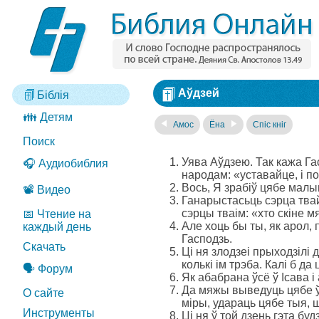
Аўдзей
Біблія
👪 Детям
Амос
Ёна
Спіс кніг
Поиск
Уява Аўдзею. Так кажа Га
🎧 Аудиобиблия
народам: «уставайце, і п
Вось, Я зрабіў цябе малым
📽️ Видео
Ганарыстасьць сэрца тва
сэрцы тваім: «хто скіне 
📅 Чтение на
Але хоць бы ты, як арол, 
каждый день
Гасподзь.
Скачать
Ці ня злодзеі прыходзілі 
колькі ім трэба. Калі б да
🗣️ Форум
Як абабрана ўсё ў Ісава і
Да мяжы выведуць цябе ўс
О сайте
міры, удараць цябе тыя, ш
Инструменты
Ці ня ў той дзень гэта бу