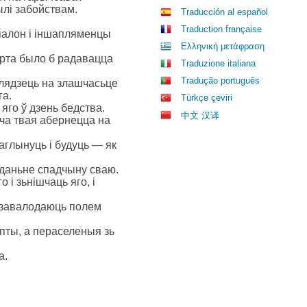
ылі забойствам.
Traducción al español
Traduction française
ў палон і іншапляменцы
Ελληνική μετάφραση
варта было б радавацца
Traduzione italiana
Tradução português
глядзець на злашчасьце
га.
Türkçe çeviri
 яго ў дзень бедства.
中文 汉译
дача твая абернецца на
раглынуць і будуць — як
аданьне спадчыну сваю.
і зьнішчаць яго, і
 і завалодаюць полем
пты, а пераселеныя зь
а.