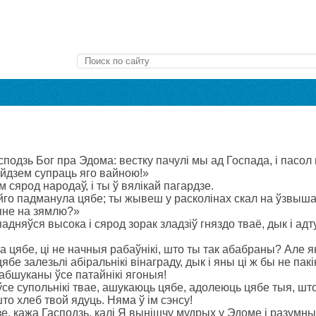
сподзь Бог пра Эдома: вестку пачулі мы ад Госпада, і пасо
ойдзем супраць яго вайною!»
 сярод народаў, і ты ў вялікай пагардзе.
йго падманула цябе; ты жывеш у расколінах скал на ўзвыш
мяне на зямлю?»
падняўся высока і сярод зорак зладзіў гняздо тваё, дык і адт
да цябе, ці не начныя рабаўнікі, што ты так абабраны? Але ян
 цябе залезьлі абіральнікі вінаграду, дык і яны ці ж бы не пак
 абшуканы ўсе патайнікі ягоныя!
е супольнікі твае, ашукаюць цябе, адолеюць цябе тыя, шт
то хлеб твой ядуць. Няма ў ім сэнсу!
дзе, кажа Гасподзь, калі Я вынішчу мудрых у Эдоме і разумны