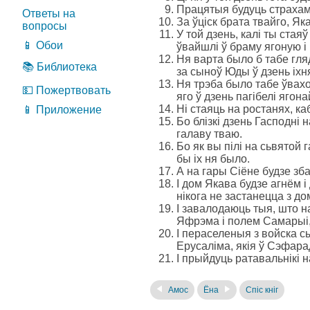
Працятыя будуць страхам 
Ответы на
За ўціск брата твайго, Я
вопросы
У той дзень, калі ты стая
📱 Обои
ўвайшлі ў браму ягоную і к
Ня варта было б табе гля
📚 Библиотека
за сыноў Юды ў дзень іхня
Ня трэба было табе ўвахо
💵 Пожертвовать
яго ў дзень пагібелі ягон
Ні стаяць на ростанях, ка
📱 Приложение
Бо блізкі дзень Гасподні 
галаву тваю.
Бо як вы пілі на сьвятой 
бы іх ня было.
А на гары Сіёне будзе зб
І дом Якава будзе агнём 
нікога не застанецца з дом
І завалодаюць тыя, што н
Яфрэма і полем Самарыі,
І пераселеныя з войска 
Ерусаліма, якія ў Сэфар
І прыйдуць ратавальнікі на
Амос
Ёна
Спіс кніг