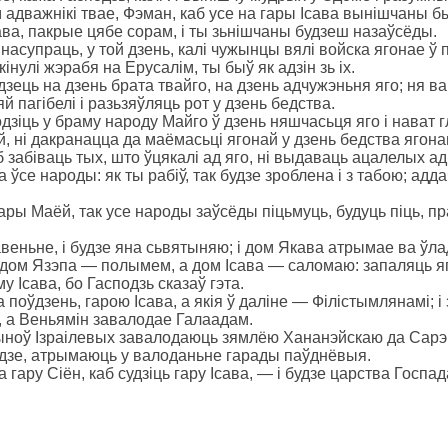
адважнікі твае, Фэман, каб усе на гары Ісава вынішчаны б
кава, пакрые цябе сорам, і ты зьнішчаны будзеш назаўсёды.
ў насупраць, у той дзень, калі чужынцы вялі войска ягонае 
інулі жэрабя на Ерусалім, ты быў як адзін зь іх.
дзець на дзень брата твайго, на дзень адчужэньня яго; ня 
й пагібелі і разьзяўляць рот у дзень бедства.
дзіць у браму народу Майго ў дзень няшчасьця яго і нават 
ай, ні дакранацца да маёмасьці ягонай у дзень бедства ягона
б забіваць тых, што ўцякалі ад яго, ні выдаваць ацалелых ад
на ўсе народы: як ты рабіў, так будзе зроблена і з табою; ад
гары Маёй, так усе народы заўсёды піцьмуць, будуць піць, п
авеньне, і будзе яна сьвятыняю; і дом Якава атрымае ва ўл
і дом Язэпа — полымем, а дом Ісава — саломаю: запаляць яго 
у Ісава, бо Гасподзь сказаў гэта.
а поўдзень, гарою Ісава, а якія ў даліне — Філістымлянамі;
 а Веньямін завалодае Галаадам.
сыноў Ізраілевых завалодаюць зямлёю Хананэйскаю да Сарэ
адзе, атрымаюць у валоданьне гарады паўднёвыя.
 гару Сіён, каб судзіць гару Ісава, — і будзе царства Госпад