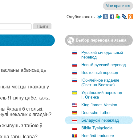
Мне нравится
Опубликовать:
Выбор перевода и языка
Русский синодальный
перевод
Новый русский перевод
л пасланы абвясьціць
Восточный перевод
Юбилейное издание
(Свет на Востоке)
аным месцы і кажаш у
Український переклад
І. Огієнка
уль Я скіну цябе, кажа
King James Version
ы ўкралі б столькі,
Deutsche Luther
інулі некалькіх ягадзін?
Беларускі пераклад
о жывуць з табою ў
Biblia Tysiąclecia
Română traducere
х на гары Ісава?