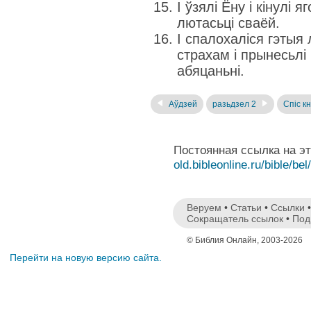
І ўзялі Ёну і кінулі 
лютасьці сваёй.
І спалохаліся гэтыя 
страхам і прынесьлі 
абяцаньні.
Аўдзей
разьдзел 2
Спіс кн
Постоянная ссылка на э
old.bibleonline.ru/bible/bel
Веруем
•
Статьи
•
Ссылки
Сокращатель ссылок
•
Под
© Библия Онлайн, 2003-2026
Перейти на новую версию сайта.