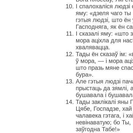
І спалохаліся людзі 
яму: «дзеля чаго ты 
гэтыя людзі, што ён 
Гасподняга, як ён са
І сказалі яму: «што 
мора аціхла для нас
хвалявацца.
Тады ён сказаў ім: 
ў мора, — і мора аці
што празь мяне спас
бура».
Але гэтыя людзі пач
прыстаць да зямлі, а
бушавала і бушавала
Тады заклікалі яны Г
Цябе, Госпадзе, хай
чалавека гэтага, і х
невінаватую; бо Ты, 
заўгодна Табе!»