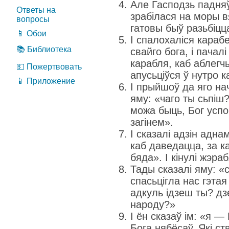
Але Гасподзь падняў
Ответы на
зрабілася на моры вя
вопросы
гатовы быў разьбіцц
📱 Обои
І спалохаліся карабе
📚 Библиотека
свайго бога, і пачал
карабля, каб аблегчы
💵 Пожертвовать
апусьціўся ў нутро к
📱 Приложение
І прыйшоў да яго нач
яму: «чаго ты сьпіш?
можа быць, Бог успо
загінем».
І сказалі адзін адна
каб даведацца, за ка
бяда». І кінулі жэра
Тады сказалі яму: «
спасьцігла нас гэтая 
адкуль ідзеш ты? дзе
народу?»
І ён сказаў ім: «я 
Бога нябёсаў, Які ст