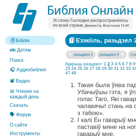
Езэкііль, разьдзел 
Біблія
👪 Детям
разьдзел 1
разьдзел 3
Спі
Поиск
Адкрыць разьдзел:
1
2
3
4
5
6
7
8
9
23
24
25
26
27
28
29
30
31
32
33
3
🎧 Аудиобиблия
47
48
📽️ Видео
Такая была ўява па
📅 Чтение на
Убачыўшы гэта, я ўпа
каждый день
голас Таго, Які гава
Скачать
чалавечы! стань на с
з табою».
🗣️ Форум
І калі Ён гаварыў мн
О сайте
паставіў мяне на ногі
гаварыў мне.
Инструменты