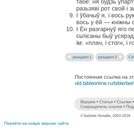
табе: ня будзь упар
разьзяві рот свой і 
І ўбачыў я, і вось ру
вось у ёй — кніжны 
І Ён разгарнуў яго п
сьпісаны быў усярэдз
ім: «плач, і стогн, і г
разьдзел 1
разьдзел 3
Спі
Постоянная ссылка на э
old.bibleonline.ru/bible/bel
Веруем
•
Статьи
•
Ссылки
Сокращатель ссылок
•
Под
© Библия Онлайн, 2003-2026
Перейти на новую версию сайта.