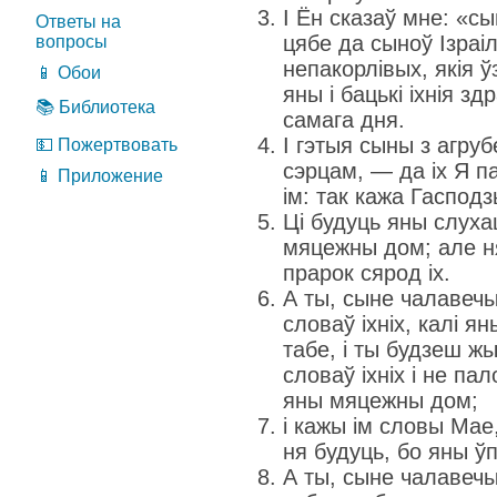
І Ён сказаў мне: «с
Ответы на
цябе да сыноў Ізраі
вопросы
непакорлівых, якія 
📱 Обои
яны і бацькі іхнія з
📚 Библиотека
самага дня.
І гэтыя сыны з агруб
💵 Пожертвовать
сэрцам, — да іх Я п
📱 Приложение
ім: так кажа Гасподз
Ці будуць яны слуха
мяцежны дом; але н
прарок сярод іх.
А ты, сыне чалавечы,
словаў іхніх, калі я
табе, і ты будзеш ж
словаў іхніх і не пал
яны мяцежны дом;
і кажы ім словы Мае
ня будуць, бо яны ў
А ты, сыне чалавечы