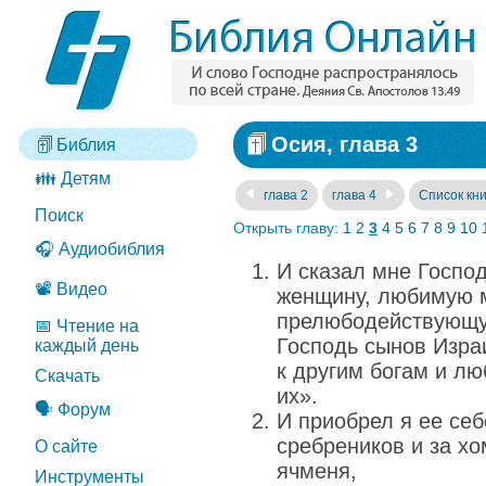
Осия, глава 3
Библия
👪 Детям
глава 2
глава 4
Список кни
Поиск
Открыть главу:
1
2
3
4
5
6
7
8
9
10
🎧 Аудиобиблия
И сказал мне Госпо
📽️ Видео
женщину, любимую 
прелюбодействующую
📅 Чтение на
Господь сынов Изра
каждый день
к другим богам и л
Скачать
их».
🗣️ Форум
И приобрел я ее себ
сребреников и за х
О сайте
ячменя,
Инструменты