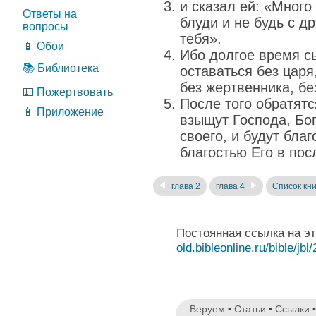
и сказал ей: «Много
Ответы на
блуди и не будь с др
вопросы
тебя».
📱 Обои
Ибо долгое время с
📚 Библиотека
оставаться без царя,
без жертвенника, б
💵 Пожертвовать
После того обратят
📱 Приложение
взыщут Господа, Бог
своего, и будут бла
благостью Eго в пос
глава 2
глава 4
Список кни
Постоянная ссылка на э
old.bibleonline.ru/bible/jbl
Веруем
•
Статьи
•
Ссылки