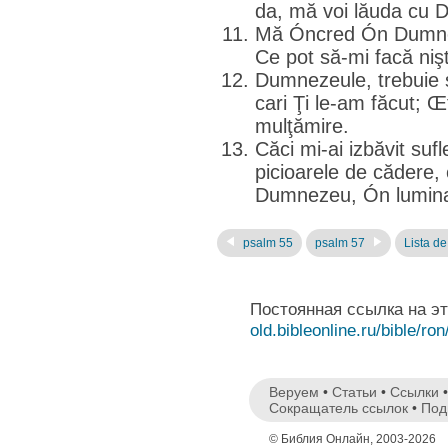
da, mă voi lăuda cu 
Mă Óncred Ón Dumnez
Ce pot să-mi facă ni
Dumnezeule, trebuie 
cari Ţi le-am făcut; Œ
mulţămire.
Căci mi-ai izbăvit sufl
picioarele de cădere,
Dumnezeu, Ón lumina 
psalm 55
psalm 57
Lista de
Постоянная ссылка на э
old.bibleonline.ru/bible/ron
Веруем
•
Статьи
•
Ссылки
Сокращатель ссылок
•
Под
© Библия Онлайн, 2003-2026