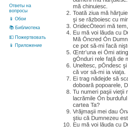
Ответы на
mă chinuiesc.
вопросы
Toată ziua mă hărţuies
📱 Обои
şi se războiesc cu min
OridecÓteori mă tem
📚 Библиотека
Eu mă voi lăuda cu D
💵 Пожертвовать
Mă Óncred Ón Dumnez
ce pot să-mi facă niş
📱 Приложение
Œntr'una ei Ómi ating 
gÓnduri rele faţă de 
Uneltesc, pÓndesc şi
că vor să-mi ia viaţa.
Ei trag nădejde să sca
doboară popoarele, 
Tu numeri paşii vieţi
lacrămile Ón burduful
cartea Ta?
Vrăjmaşii mei dau Óna
ştiu că Dumnezeu est
Eu mă voi lăuda cu D