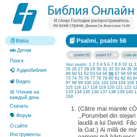
Psalmi, psalm 56
Biblia
👪 Детям
psalm 55
psalm 57
Lista de
Поиск
Vezi psalm:
1
2
3
4
5
6
7
8
9
10
11
1
25
26
27
28
29
30
31
32
33
34
35
3
🎧 Аудиобиблия
49
50
51
52
53
54
55
56
57
58
59
6
73
74
75
76
77
78
79
80
81
82
83
8
📽️ Видео
97
98
99
100
101
102
103
104
105
115
116
117
118
119
120
121
122
1
📅 Чтение на
133
134
135
136
137
138
139
140
1
150
каждый день
Скачать
(Către mai marele cÓn
,,Porumbel din stejari
🗣️ Форум
laudă a lui David. Făc
О сайте
la Gat.) Ai milă de m
Инструменты
oameni mă hărţuiesc. 