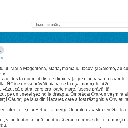
ţi
16
tului, Maria Magdalena, Maria, mama lui Iacov, şi Salome, au 
sus.
, s-au dus la morm‚nt dis-de-dimineaţă, pe c‚nd răsărea soarele.
ta: ÑCine ne va prăvăli piatra de la uşa morm‚ntului?î
au văzut că piatra, care era foarte mare, fusese prăvălită.
zut pe un tinerel şez‚nd la dreapta, Ómbrăcat Óntr-un veşm‚nt al
ţi! Căutaţi pe Isus din Nazaret, care a fost răstignit: a Ónviat, nu
enicilor Lui, şi lui Petru, că merge Ónaintea voastră Ón Galilea:
nt, şi au luat-o la fugă, pentru că erau cuprinse de cutremur şi 
eau.