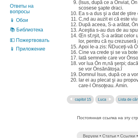
(Isus, după ce a Ónviat, Ón 
Ответы на
scosese şapte draci.
вопросы
Ea s-a dus şi a dat de ştir
C‚nd au auzit ei că este viu
📱 Обои
După aceea, S-a arătat, Óntr
📚 Библиотека
Aceştia s-au dus de au spus 
Œn sf‚rşit, S-a arătat celor
💵 Пожертвовать
lor, pentru că nu crezuseră
Apoi le-a zis: ÑDuceţi-vă Ó
📱 Приложение
Cine va crede şi se va boteza
Iată semnele care vor Ónsoţ
vor lua Ón m‚nă şerpi; dacă
se vor Ónsănătoşa.î
Domnul Isus, după ce a vorb
Iar ei au plecat şi au prop
care-l Ónsoţeau. Amin.
capitol 15
Luca
Lista de căr
Постоянная ссылка на эту ст
Веруем
•
Статьи
•
Ссылки