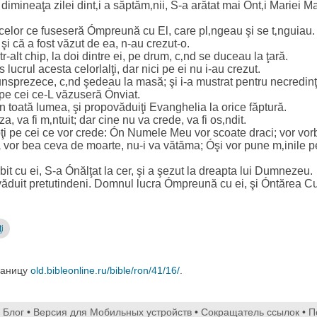
dimineaţa zilei dint‚i a săptăm‚nii, S-a arătat mai Ónt‚i Mariei 
e celor ce fuseseră Ómpreună cu El, care pl‚ngeau şi se t‚nguiau.
 şi că a fost văzut de ea, n-au crezut-o.
-alt chip, la doi dintre ei, pe drum, c‚nd se duceau la ţară.
lucrul acesta celorlalţi, dar nici pe ei nu i-au crezut.
 unsprezece, c‚nd şedeau la masă; şi i-a mustrat pentru necredinţ
 pe cei ce-L văzuseră Ónviat.
n toată lumea, şi propovăduiţi Evanghelia la orice făptură.
, va fi m‚ntuit; dar cine nu va crede, va fi os‚ndit.
i pe cei ce vor crede: Ón Numele Meu vor scoate draci; vor vorb
 vor bea ceva de moarte, nu-i va vătăma; Óşi vor pune m‚inile pe
it cu ei, S-a Ónălţat la cer, şi a şezut la dreapta lui Dumnezeu.
ovăduit pretutindeni. Domnul lucra Ómpreună cu ei, şi Óntărea C
ţi
раницу
old.bibleonline.ru/bible/ron/41/16/
.
•
Блог
•
Версия для Мобильных устройств
•
Сокращатель ссылок
•
П