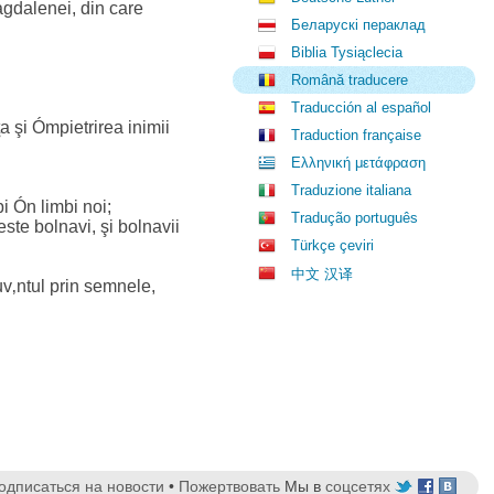
Magdalenei, din care
Беларускі пераклад
Biblia Tysiąclecia
Română traducere
Traducción al español
a şi Ómpietrirea inimii
Traduction française
Ελληνική μετάφραση
Traduzione italiana
i Ón limbi noi;
Tradução português
ste bolnavi, şi bolnavii
Türkçe çeviri
中文 汉译
uv‚ntul prin semnele,
одписаться на новости
•
Пожертвовать
Мы в
соцсетях