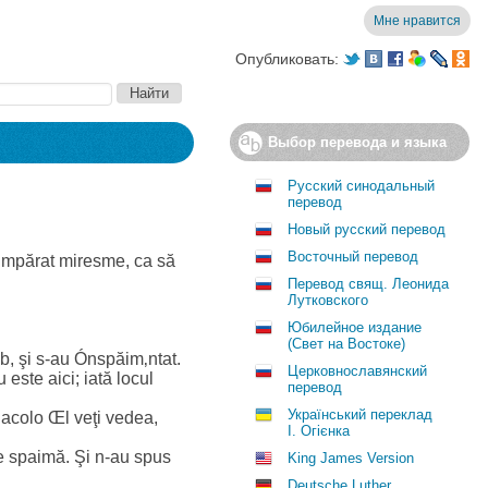
Мне нравится
Опубликовать:
Выбор перевода и языка
Русский синодальный
перевод
Новый русский перевод
Восточный перевод
cumpărat miresme, ca să
Перевод свящ. Леонида
Лутковского
Юбилейное издание
(Свет на Востоке)
b, şi s-au Ónspăim‚ntat.
Церковнославянский
 este aici; iată locul
перевод
Український переклад
 acolo Œl veţi vedea,
І. Огієнка
de spaimă. Şi n-au spus
King James Version
Deutsche Luther