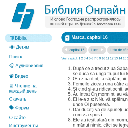
Marca, capitol 16
Biblia
👪 Детям
capitol 15
Luca
Lista de căr
Поиск
Vezi capitol:
1
2
3
4
5
6
7
8
9
10
11
12
13
14
15
🎧 Аудиобиблия
După ce a trecut ziua Saba
se ducă să ungă trupul lui I
📽️ Видео
Œn ziua dint‚i a săptăm‚nii
Femeile ziceau una către al
📅 Чтение на
Şi c‚nd şi-au ridicat ochii, 
каждый день
Au intrat Ón morm‚nt, au vă
Скачать
El le-a zis: ÑNu vă spăim‚nta
unde Ól puseseră.
🗣️ Форум
Dar duceţi-vă de spuneţi uc
cum v-a spus.î
О сайте
Ele au ieşit afară din morm‚
nimănui nimic, căci se tem
Инструменты