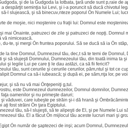
Gudgoda, şi de la Gudgoda la Iotbata, ţară unde sunt p‚raie de a
espărţit seminţia lui Levi, şi i-a poruncit să ducă chivotul le
ă-I slujească, şi să binecuv‚nteze poporul Ón Numele Lui; lucru
te de moşie, nici moştenire cu fraţii lui: Domnul este moştenirea
 mai Ónainte, patruzeci de zile şi patruzeci de nopţi. Domnul m
ă vă nimicească.
, du-te, şi mergi Ón fruntea poporului. Să se ducă să ia Ón stăp‚
e de la tine Domnul, Dumnezeul tău, dec‚t să te temi de Domnul,
i şi să slujeşti Domnului, Dumnezeului tău, din toată inima ta şi d
 şi legile Lui pe care ţi le dau astăzi, ca să fii fericit?
lui tău, sunt cerurile şi cerurile cerurilor, păm‚ntul şi tot ce cup
 alipit Domnul ca să-i iubească; şi după ei, pe săm‚nţa lor, pe voi
jur, şi să nu vă mai Ónţepeniţi g‚tul.
stru, este Dumnezeul dumnezeilor, Domnul domnilor, Dumnezeu
 faţa oamenilor şi nu primeşte daruri;
i şi văduvei, care iubeşte pe străin şi-i dă hrană şi Ómbrăcămint
oi aţi fost străini Ón ţara Egiptului.
eul tău, să-I slujeşti, să te alipeşti de El, şi pe Numele Lui să 
mnezeul tău. El a făcut Ón mijlocul tău aceste lucruri mari şi gro
n Egipt Ón număr de şaptezeci de inşi; acum Domnul, Dumnezeul t