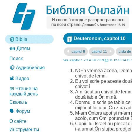
Deuteronom, capitol 10
Biblia
👪 Детям
capitol 9
capitol 11
Lista de 
Поиск
Vezi capitol:
1
2
3
4
5
6
7
8
9
10
11
12
13
14
15
🎧 Аудиобиблия
ÑŒn vremea aceea, Domnul mi
chivot de lemn.
📽️ Видео
Eu voi scrie pe aceste două 
chivot.í
📅 Чтение на
Am făcut un chivot de lemn 
каждый день
două table Ón m‚nă.
Скачать
Domnul a scris pe table ce 
mijlocul focului, Ón ziua ad
🗣️ Форум
M-am Óntors apoi şi m-am p
acolo, cum Ómi poruncise
О сайте
Copiii lui Israel au plecat 
i-a urmat Ón slujba preoţiei
Инструменты