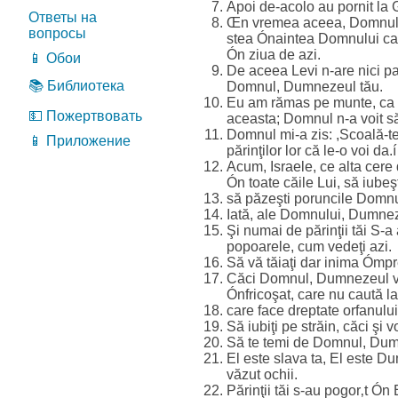
Apoi de-acolo au pornit la 
Ответы на
Œn vremea aceea, Domnul a d
вопросы
stea Ónaintea Domnului ca s
Ón ziua de azi.
📱 Обои
De aceea Levi n-are nici par
📚 Библиотека
Domnul, Dumnezeul tău.
Eu am rămas pe munte, ca şi
💵 Пожертвовать
aceasta; Domnul n-a voit s
Domnul mi-a zis: ,Scoală-te
📱 Приложение
părinţilor lor că le-o voi da.í
Acum, Israele, ce alta cer
Ón toate căile Lui, să iubeşt
să păzeşti poruncile Domnului
Iată, ale Domnului, Dumnezeu
Şi numai de părinţii tăi S-a
popoarele, cum vedeţi azi.
Să vă tăiaţi dar inima Ómpre
Căci Domnul, Dumnezeul vo
Ónfricoşat, care nu caută la
care face dreptate orfanulu
Să iubiţi pe străin, căci şi v
Să te temi de Domnul, Dumnez
El este slava ta, El este Du
văzut ochii.
Părinţii tăi s-au pogor‚t Ó