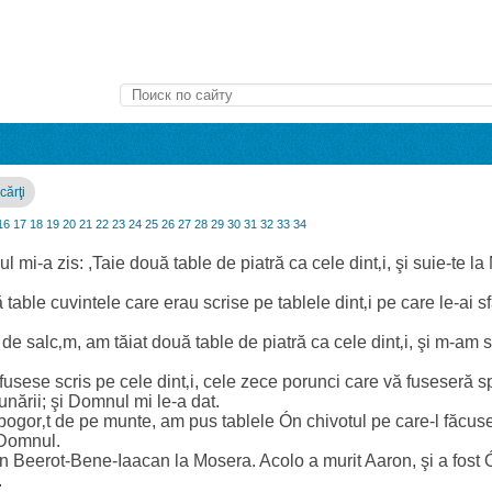
cărţi
16
17
18
19
20
21
22
23
24
25
26
27
28
29
30
31
32
33
34
-a zis: ,Taie două table de piatră ca cele dint‚i, şi suie-te la
table cuvintele care erau scrise pe tablele dint‚i pe care le-ai sf
de salc‚m, am tăiat două table de piatră ca cele dint‚i, şi m-am 
fusese scris pe cele dint‚i, cele zece porunci care vă fuseseră 
unării; şi Domnul mi le-a dat.
ogor‚t de pe munte, am pus tablele Ón chivotul pe care-l făcus
 Domnul.
din Beerot-Bene-Iaacan la Mosera. Acolo a murit Aaron, şi a fost Ón
.