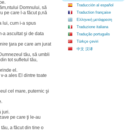
pe.
Traducción al español
găm‚ntului Domnului, să
 pe care l-a făcut p‚nă
Traduction française
Ελληνική μετάφραση
 lui, cum i-a spus
Traduzione italiana
-a ascultat şi de data
Tradução português
Türkçe çeviri
nire ţara pe care am jurat
中文 汉译
 Dumnezeul tău, să umbli
in tot sufletul tău,
rinde el.
 v-a ales El dintre toate
l cel mare, puternic şi
e.
juri.
zave pe care ţi le-au
ău, a făcut din tine o