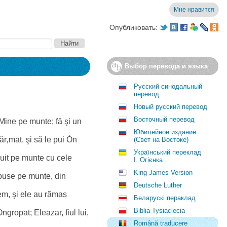
Мне нравится
Опубликовать:
Выбор перевода и языка
Русский синодальный
перевод
Новый русский перевод
Восточный перевод
 Mine pe munte; fă şi un
Юбилейное издание
ăr‚mat, şi să le pui Ón
(Свет на Востоке)
Український переклад
suit pe munte cu cele
І. Огієнка
King James Version
spuse pe munte, din
Deutsche Luther
em, şi ele au rămas
Беларускі пераклад
Biblia Tysiąclecia
gropat; Eleazar, fiul lui,
Română traducere