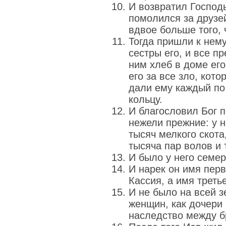
И возвратил Господь
помолился за друзей
вдвое больше того, 
Тогда пришли к нему
сестры его, и все п
ним хлеб в доме его
его за все зло, кото
дали ему каждый по 
кольцу.
И благословил Бог 
нежели прежние: у 
тысяч мелкого скота
тысяча пар волов и 
И было у него семер
И нарек он имя пер
Кассия, а имя треть
И не было на всей 
женщин, как дочери 
наследство между б