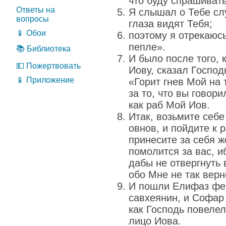
что буду спрашивать
Ответы на
Я слышал о Тебе сл
вопросы
глаза видят Тебя;
📱 Обои
поэтому я отрекаюсь
пепле».
📚 Библиотека
И было после того, 
💵 Пожертвовать
Иову, сказал Госпо
📱 Приложение
«Горит гнев Мой на 
за то, что вы говори
как раб Мой Иов.
Итак, возьмите себе
овнов, и пойдите к 
принесите за себя ж
помолится за вас, и
дабы не отвергнуть 
обо Мне не так верн
И пошли Елифаз фе
савхеянин, и Софар 
как Господь повелел
лицо Иова.