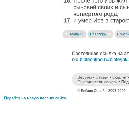
После того Иов жил 
сыновей своих и сы
четвертого рода;
и умер Иов в старо
глава 41
Псалтирь
Список
Постоянная ссылка на э
old.bibleonline.ru/bible/jbl
Веруем
•
Статьи
•
Ссылки
Сокращатель ссылок
•
Под
© Библия Онлайн, 2003-2026
Перейти на новую версию сайта.