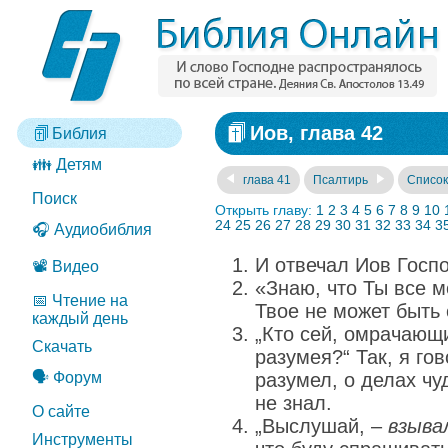
Иов, глава 42
Библия
👪 Детям
глава 41
Псалтирь
Список
Поиск
Открыть главу:
1
2
3
4
5
6
7
8
9
10
24
25
26
27
28
29
30
31
32
33
34
3
🎧 Аудиобиблия
И отвечал Иов Госпо
📽️ Видео
«Знаю, что Ты все 
📅 Чтение на
Твое не может быть
каждый день
„Кто сей, омрачающ
Скачать
разумея?“ Так, я гов
🗣️ Форум
разумел, о делах чу
не знал.
О сайте
„Выслушай, –
взыва
Инструменты