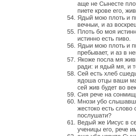
аще не Сынесте пло
пиете крове его, жив
Ядый мою плоть и п
вечныи, и аз воскре
Плоть бо моя истинн
истинно есть пиво.
Ядыи мою плоть и п
пребывает, и аз в не
Якоже посла мя жив
ради: и ядый мя, и 
Сей есть хлеб сшеды
ядоша отцы ваши ма
сей жив будет во век
Сия рече на сонмищи
Мнози убо слышавше
жестоко есть слово 
послушати?
Ведый же Иисус в се
ученицы его, рече и