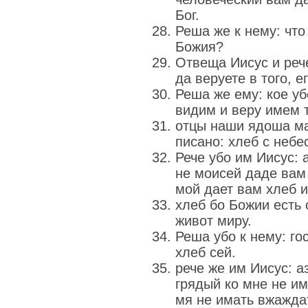
Бог.
Реша же к нему: что
Божия?
Отвеща Иисус и рече
да веруете в того, е
Реша же ему: кое у
видим и веру имем 
отцы наши ядоша ма
писано: хлеб с небе
Рече убо им Иисус: 
не моисей даде вам 
мой дает вам хлеб и
хлеб бо Божии есть 
живот миру.
Реша убо к нему: го
хлеб сей.
рече же им Иисус: а
грядый ко мне не им
мя не имать вжажда