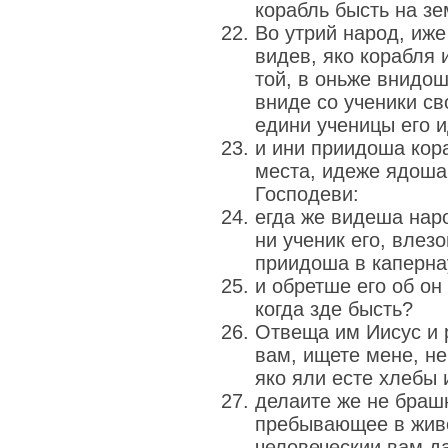
корабль бысть на зе
Во утрий народ, иже
видев, яко корабля и
той, в оньже внидош
вниде со ученики св
едини ученицы его 
и ини приидоша кор
места, идеже ядоша
Господеви:
егда же видеша наро
ни ученик его, влез
приидоша в каперна
и обретше его об он
когда зде бысть?
Отвеща им Иисус и 
вам, ищете мене, не
яко яли есте хлебы 
делаите же не браш
пребывающее в жив
человеческии вам да