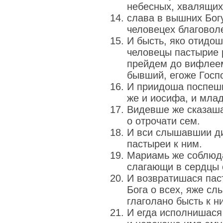
небесных, хвалящих
слава в вышних Богу
человецех благовол
И бысть, яко отидош
человецы пастырие р
прейдем до вифлеем
бывший, егоже Госпо
И приидоша поспеш
же и иосифа, и мла
Видевше же сказаша
о отрочати сем.
И вси слышавшии ди
пастыреи к ним.
Мариамь же соблюда
слагающи в сердцы 
И возвратишася пас
Бога о всех, яже с
глаголано бысть к н
И егда исполнишася 