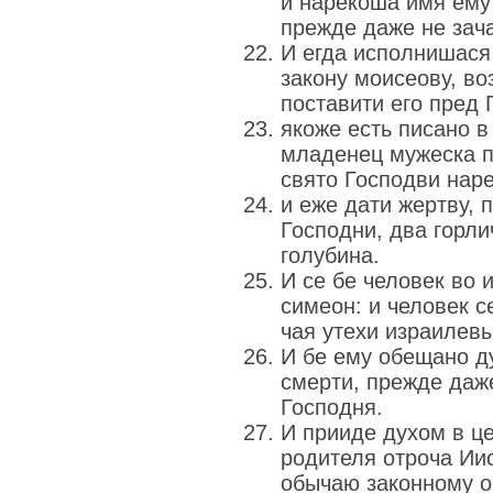
и нарекоша имя ему
прежде даже не зача
И егда исполнишася
закону моисеову, во
поставити его пред 
якоже есть писано в
младенец мужеска п
свято Господви наре
и еже дати жертву, 
Господни, два горл
голубина.
И се бе человек во
симеон: и человек с
чая утехи израилевы
И бе ему обещано д
смерти, прежде даж
Господня.
И прииде духом в це
родителя отроча Иис
обычаю законному о