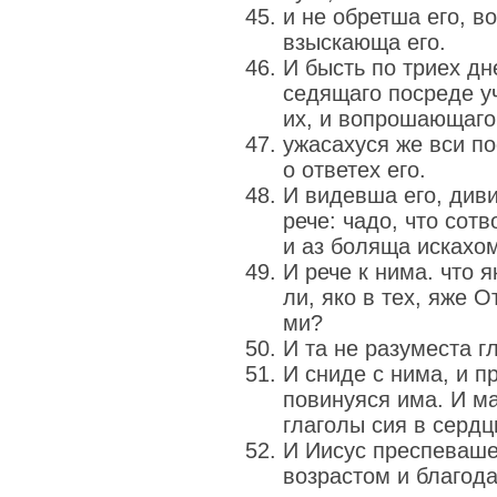
и не обретша его, в
взыскающа его.
И бысть по триех дне
седящаго посреде у
их, и вопрошающаго
ужасахуся же вси п
о ответех его.
И видевша его, диви
рече: чадо, что сотв
и аз боляща искахом
И рече к нима. что 
ли, яко в тех, яже 
ми?
И та не разуместа г
И сниде с нима, и пр
повинуяся има. И м
глаголы сия в сердц
И Иисус преспеваше
возрастом и благода