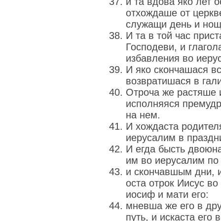
и та вдова яко лет 
отхождаше от церкв
служащи день и нощ
И та в той час при
Господеви, и глаго
избавления во иеру
И яко скончашася вс
возвратишася в гали
Отроча же растяше 
исполняяся премудр
на нем.
И хождаста родителя
иерусалим в праздни
И егда бысть двоюн
им во иерусалим по
и скончавшым дни,
оста отрок Иисус во
иосиф и мати его:
мневша же его в др
путь, и искаста его 