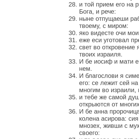
и той прием его на 
Бога, и рече:
ныне отпущаеши раба
твоему, с миром:
яко видесте очи мои
еже еси уготовал п
свет во откровение 
твоих израиля.
И бе иосиф и мати е
нем.
И благослови я симе
его: се лежит сей н
многим во израили, 
и тебе же самой душ
открыются от многи
И бе анна пророчиц
колена асирова: си
мнозех, живши с му
своего: