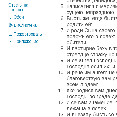
отечества давидова
Ответы на
написатися с марие
вопросы
сущею непраздною.
📱 Обои
Бысть же, егда быс
родити ей:
📚 Библиотека
и роди Сына своего 
💵 Пожертвовать
положи его в яслех:
📱 Приложение
обители.
И пастырие беху в т
стрегуще стражу но
И се ангел Господнь 
Господня осия их: и
И рече им ангел: не 
благовествую вам р
всем людем:
яко родися вам днес
Господь, во граде д
и се вам знамение.
лежаща в яслех.
И внезапу бысть со