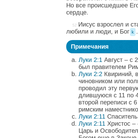
Но все происшедшее Его
сердце.
Иисус взрослел и ст
любили и люди, и Бог
.
k
Примечания
Луки 2:1
Август – с 27
был правителем Рим
Луки 2:2
Квириний, 
чиновником или пол
проводил эту перву
длившуюся с 11 по 4 
второй переписи с 6 п
римским наместнико
Луки 2:11
Спаситель –
Луки 2:11
Христос –
Царь и Освободител
Богом еще в Законе