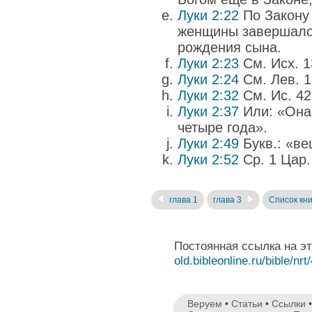
Луки 2:22
По Закону 
женщины завершалос
рождения сына.
Луки 2:23
См. Исх. 13
Луки 2:24
См. Лев. 1
Луки 2:32
См. Ис. 42:
Луки 2:37
Или: «Она
четыре года».
Луки 2:49
Букв.: «ве
Луки 2:52
Ср. 1 Цар.
глава 1
глава 3
Список кни
Постоянная ссылка на э
old.bibleonline.ru/bible/nrt
Веруем
•
Статьи
•
Ссылки