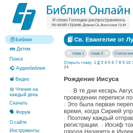
Св. Евангелие от Лу
Библия
👪 Детям
глава 1
глава 3
Список кни
Поиск
Открыть главу:
1
2
3
4
5
6
7
8
9
10
24
🎧 Аудиобиблия
Рождение Иисуса
📽️ Видео
📅 Чтение на
В те дни кесарь Авгу
каждый день
проведении переписи по
Скачать
Это была первая переп
время, когда Сирией уп
🗣️ Форум
Поэтому каждый отправ
О сайте
регистрации.
Иосиф тож
Инструменты
города Назарета в Иудею