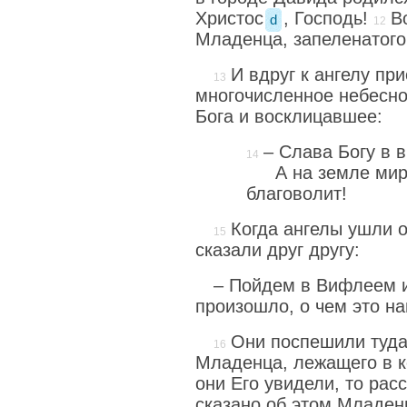
Христос
, Господь!
В
d
Младенца, запеленатого
И вдруг к ангелу пр
многочисленное небесно
Бога и восклицавшее:
– Слава Богу в 
А на земле ми
благоволит!
Когда ангелы ушли о
сказали друг другу:
– Пойдем в Вифлеем и
произошло, о чем это н
Они поспешили туда
Младенца, лежащего в к
они Его увидели, то рас
сказано об этом Младен