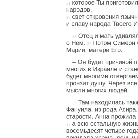
которое Ты приготови
народов,
свет откровения языч
и славу народа Твоего И
Отец и мать удивлял
о Нем.
Потом Симеон б
Марии, матери Его:
– Он будет причиной 
многих в Израиле и стан
будет многими отвергаем
пронзит душу. Через все
мысли многих людей.
Там находилась так
Фануила, из рода Асира.
старости. Анна прожила
а всю остальную жизн
восемьдесят четыре год
покидала храма, день и 