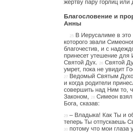
жертву пару горлиц или
Благословение и про
Анны
В Иерусалиме в это
которого звали Симеоно
благочестив, и с надежд
принесет утешение для 
Святой Дух.
Святой Ду
умрет, пока не увидит Г
Ведомый
Святым Духо
и когда родители прине
совершить над Ним то, 
Законом,
Симеон взял 
Бога, сказав:
– Владыка! Как Ты и о
теперь Ты отпускаешь Св
потому что мои глаза 