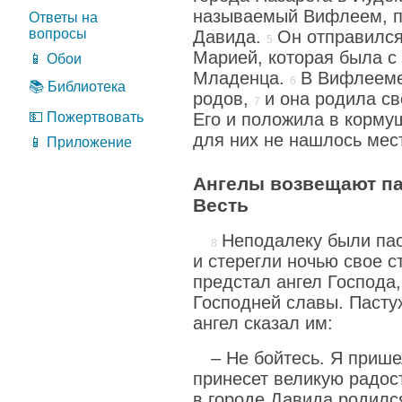
называемый Вифлеем, п
Ответы на
вопросы
Давида.
Он отправился
Марией, которая была с
📱 Обои
Младенца.
В Вифлееме
📚 Библиотека
родов,
и она родила св
💵 Пожертвовать
Его и положила в кормуш
для них не нашлось мест
📱 Приложение
Ангелы возвещают п
Весть
Неподалеку были пас
и стерегли ночью свое с
предстал ангел Господа
Господней славы. Пастух
ангел сказал им:
– Не бойтесь. Я прише
принесет великую радос
в городе Давида родилс