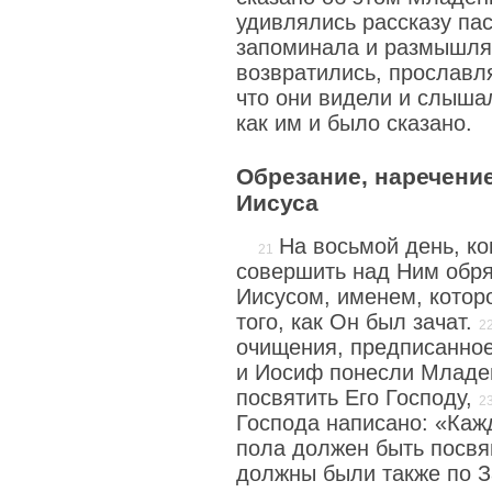
удивлялись рассказу пас
запоминала и размышля
возвратились, прославля
что они видели и слышал
как им и было сказано.
Обрезание, наречени
Иисуса
На восьмой день, к
совершить над Ним обря
Иисусом, именем, котор
того, как Он был зачат.
очищения, предписанно
и Иосиф понесли Младе
посвятить Его Господу,
Господа написано: «Каж
пола должен быть посв
должны были также по З