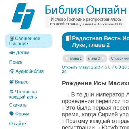
Радостная Весть И
Священное
Писание
Луки, глава 2
👪 Детям
глава 1
глава 3
Список кни
Поиск
Открыть главу:
1
2
3
4
5
6
7
8
9
10
🎧 Аудиобиблия
24
📽️ Видео
Рождение Исы Масих
📅 Чтение на
В те дни император А
каждый день
проведении переписи по
Скачать
Это была первая переп
время, когда Сирией уп
🗣️ Форум
Поэтому каждый отправ
О сайте
регистрации.
Юсуф тож