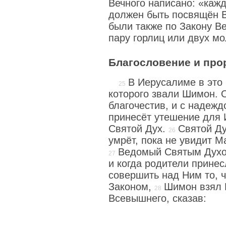
Вечного написано: «каж
должен быть посвящён 
были также по Закону Ве
пару горлиц или двух м
Благословение и пр
В Иерусалиме в это
которого звали Шимон. 
благочестив, и с надежд
принесёт утешение для 
Святой Дух.
Святой Ду
умрёт, пока не увидит М
Ведомый Святым Духо
и когда родители прине
совершить над Ним то, 
Законом,
Шимон взял 
Всевышнего, сказав: