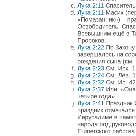
Лука 2:11
Спаситель –
Лука 2:11
Масих (пер
«Помазанник») – пр
Освободитель, Спас
Всевышним ещё в Та
Пророков.
Лука 2:22
По Закону
завершалось на сор
рождения сына (см. 
Лука 2:23
См. Исх. 13
Лука 2:24
См. Лев. 1
Лука 2:32
См. Ис. 42:
Лука 2:37
Или: «Она
четыре года».
Лука 2:41
Праздник 
праздник отмечался
Иерусалиме в памят
народа под руковод
Египетского рабства 