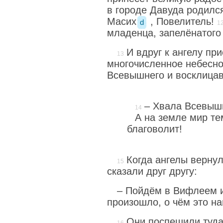
в городе Давуда родилс
Масих
, Повелитель!
d
младенца, запелёнатого
И вдруг к ангелу пр
многочисленное небесно
Всевышнего и восклица
– Хвала Всевыш
А на земле мир те
благоволит!
Когда ангелы вернул
сказали друг другу:
– Пойдём в Вифлеем и
произошло, о чём это н
Они поспешили туд