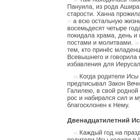
Пануила, из рода Ашира
старости. Ханна прожил
а всю остальную жизн
восемьдесят четыре год
покидала храма, день и
постами и молитвами.
тем, кто принёс младен
Всевышнего и говорила
избавления для Иеруса
Когда родители Исы 
предписывал Закон Вечн
Галилею, в свой родной 
рос и набирался сил и 
благосклонен к Нему.
Двенадцатилетний Ис
Каждый год на праз
родители Исы ходили в 