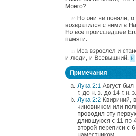
Моего?
Но они не поняли, о
возвратился с ними в Н
Но всё происшедшее Его
памяти.
Иса взрослел и ста
и люди, и Всевышний.
k
Примечания
Лука 2:1
Август был
г. до н. э. до 14 г. н. э
Лука 2:2
Квириний, 
чиновником или пол
проводил эту перву
длившуюся с 11 по 4 
второй переписи с 6 
наместником.