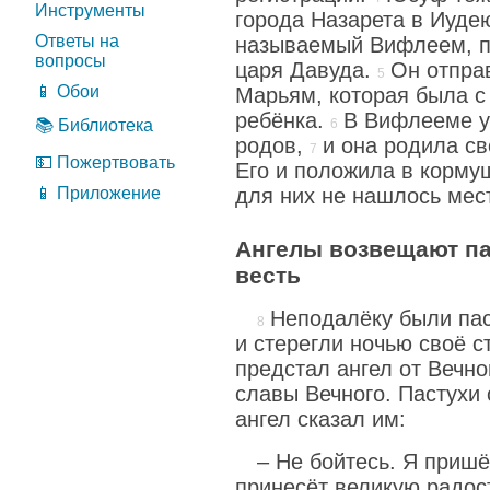
Инструменты
города Назарета в Иудею
Ответы на
называемый Вифлеем, п
вопросы
царя Давуда.
Он отпра
📱 Обои
Марьям, которая была с
ребёнка.
В Вифлееме у
📚 Библиотека
родов,
и она родила св
💵 Пожертвовать
Его и положила в кормуш
📱 Приложение
для них не нашлось мест
Ангелы возвещают п
весть
Неподалёку были пас
и стерегли ночью своё с
предстал ангел от Вечн
славы Вечного. Пастухи 
ангел сказал им:
– Не бойтесь. Я пришё
принесёт великую радос