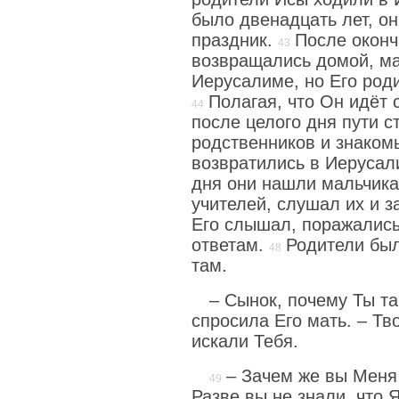
было двенадцать лет, он
праздник.
После оконч
возвращались домой, ма
Иерусалиме, но Его роди
Полагая, что Он идёт 
после целого дня пути с
родственников и знаком
возвратились в Иерусал
дня они нашли мальчика
учителей, слушал их и 
Его слышал, поражались
ответам.
Родители был
там.
– Сынок, почему Ты та
спросила Его мать. – Тв
искали Тебя.
– Зачем же вы Меня 
Разве вы не знали, что 