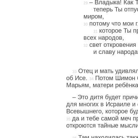
– Владыка! Как 
теперь Ты отпу
миром,
потому что мои 
которое Ты п
всех народов,
свет откровения
и славу народа
Отец и мать удивлял
об Исе.
Потом Шимон б
Марьям, матери ребёнка
– Это дитя будет при
для многих в Исраиле и
Всевышнего, которое бу
да и тебе самой меч п
откроются тайные мысли
Там находилась так