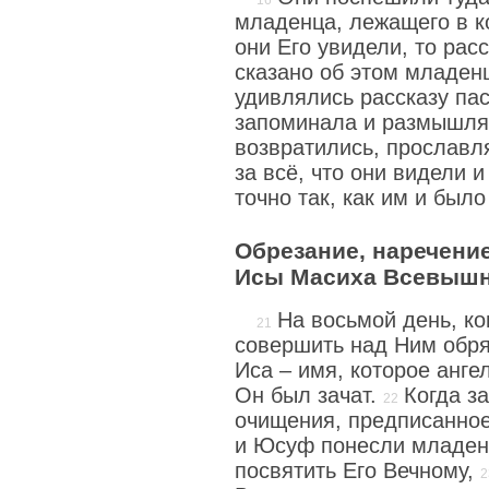
младенца, лежащего в к
они Его увидели, то рас
сказано об этом младен
удивлялись рассказу пас
запоминала и размышля
возвратились, прославл
за всё, что они видели 
точно так, как им и было
Обрезание, наречени
Исы Масиха Всевыш
На восьмой день, к
совершить над Ним обря
Иса – имя, которое анге
Он был зачат.
Когда з
очищения, предписанно
и Юсуф понесли младен
посвятить Его Вечному,