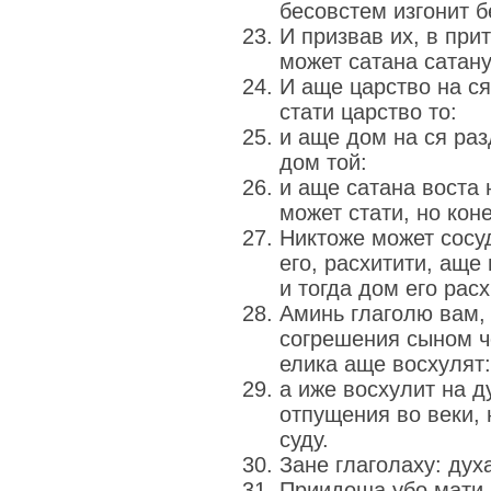
бесовстем изгонит б
И призвав их, в при
может сатана сатану
И аще царство на ся
стати царство то:
и аще дом на ся раз
дом той:
и аще сатана воста 
может стати, но кон
Никтоже может сосу
его, расхитити, аще
и тогда дом его расх
Аминь глаголю вам, 
согрешения сыном ч
елика аще восхулят:
а иже восхулит на д
отпущения во веки, 
суду.
Зане глаголаху: дух
Приидоша убо мати и