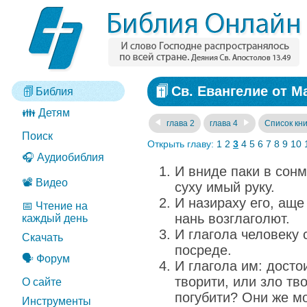
Св. Евангелие от Ма
Библия
👪 Детям
глава 2
глава 4
Список кни
Поиск
Открыть главу:
1
2
3
4
5
6
7
8
9
10
🎧 Аудиобиблия
И вниде паки в сонм
📽️ Видео
суху имый руку.
И назираху его, аще
📅 Чтение на
нань возглаголют.
каждый день
И глагола человеку 
Скачать
посреде.
🗣️ Форум
И глагола им: досто
творити, или зло тв
О сайте
погубити? Они же м
Инструменты