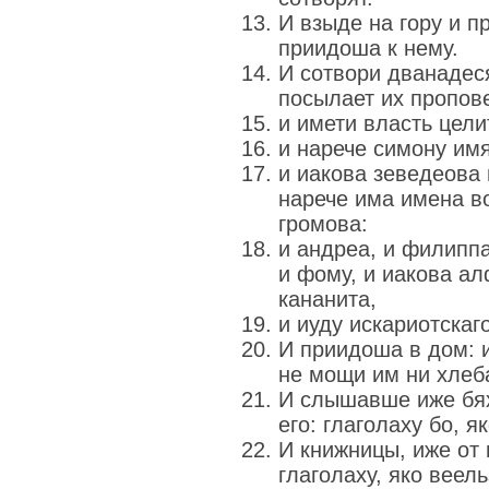
И взыде на гору и п
приидоша к нему.
И сотвори дванадеся
посылает их пропов
и имети власть цели
и нарече симону имя
и иакова зеведеова 
нарече има имена во
громова:
и андреа, и филипп
и фому, и иакова а
кананита,
и иуду искариотскаго
И приидоша в дом: и
не мощи им ни хлеба
И слышавше иже бях
его: глаголаху бо, я
И книжницы, иже от
глаголаху, яко веел