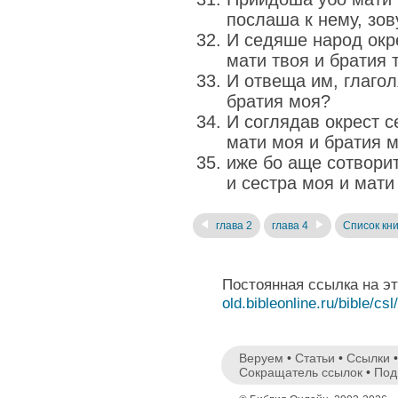
послаша к нему, зов
И седяше народ окре
мати твоя и братия 
И отвеща им, глагол
братия моя?
И соглядав окрест с
мати моя и братия м
иже бо аще сотвори
и сестра моя и мати 
глава 2
глава 4
Список кни
Постоянная ссылка на э
old.bibleonline.ru/bible/csl
Веруем
•
Статьи
•
Ссылки
Сокращатель ссылок
•
Под