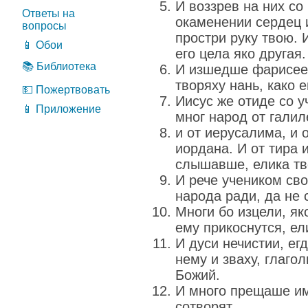
И воззрев на них со
Ответы на
окаменении сердец и
вопросы
простри руку твою. 
📱 Обои
его цела яко другая.
📚 Библиотека
И изшедше фарисее,
творяху нань, како е
💵 Пожертвовать
Иисус же отиде со у
📱 Приложение
мног народ от галил
и от иерусалима, и 
иордана. И от тира 
слышавше, елика тв
И рече учеником сво
народа ради, да не 
Многи бо изцели, як
ему прикоснутся, е
И дуси нечистии, ег
нему и зваху, глаго
Божий.
И много прещаше им
сотворят.