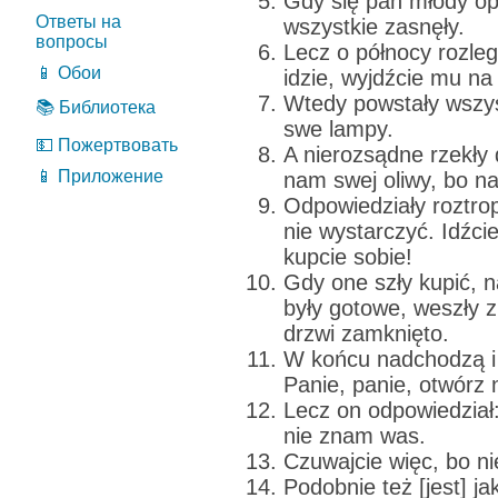
Gdy się pan młody o
Ответы на
wszystkie zasnęły.
вопросы
Lecz o północy rozleg
📱 Обои
idzie, wyjdźcie mu na
Wtedy powstały wszys
📚 Библиотека
swe lampy.
💵 Пожертвовать
A nierozsądne rzekły
📱 Приложение
nam swej oliwy, bo n
Odpowiedziały roztro
nie wystarczyć. Idźci
kupcie sobie!
Gdy one szły kupić, n
były gotowe, weszły z
drzwi zamknięto.
W końcu nadchodzą i 
Panie, panie, otwórz
Lecz on odpowiedzia
nie znam was.
Czuwajcie więc, bo ni
Podobnie też [jest] j