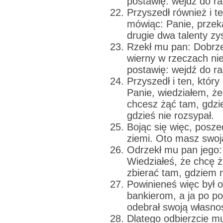
postawię: wejdź do r
Przyszedł również i te
mówiąc: Panie, przeka
drugie dwa talenty zy
Rzekł mu pan: Dobrze,
wierny w rzeczach nie
postawię: wejdź do r
Przyszedł i ten, który 
Panie, wiedziałem, że
chcesz żąć tam, gdzie
gdzieś nie rozsypał.
Bojąc się więc, posze
ziemi. Oto masz swoj
Odrzekł mu pan jego: 
Wiedziałeś, że chcę ż
zbierać tam, gdziem n
Powinieneś więc był 
bankierom, a ja po p
odebrał swoją własno
Dlatego odbierzcie mu