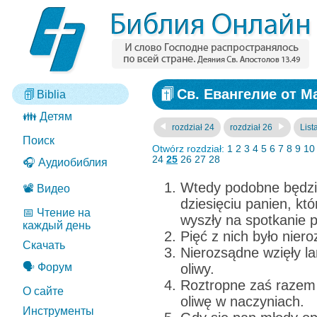
Св. Евангелие от Ма
Biblia
👪 Детям
rozdział 24
rozdział 26
List
Поиск
Otwórz rozdział:
1
2
3
4
5
6
7
8
9
10
24
25
26
27
28
🎧 Аудиобиблия
Wtedy podobne będzie
📽️ Видео
dziesięciu panien, któ
📅 Чтение на
wyszły na spotkanie 
каждый день
Pięć z nich było nier
Скачать
Nierozsądne wzięły la
🗣️ Форум
oliwy.
Roztropne zaś razem 
О сайте
oliwę w naczyniach.
Инструменты