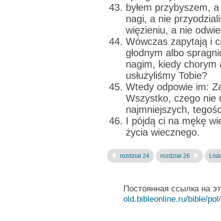
byłem przybyszem, a n
nagi, a nie przyodzial
więzieniu, a nie odwie
Wówczas zapytają i ci
głodnym albo spragni
nagim, kiedy chorym a
usłużyliśmy Tobie?
Wtedy odpowie im: 
Wszystko, czego nie u
najmniejszych, tegości
I pójdą ci na mękę wi
życia wiecznego.
rozdział 24
rozdział 26
List
Постоянная ссылка на э
old.bibleonline.ru/bible/pol