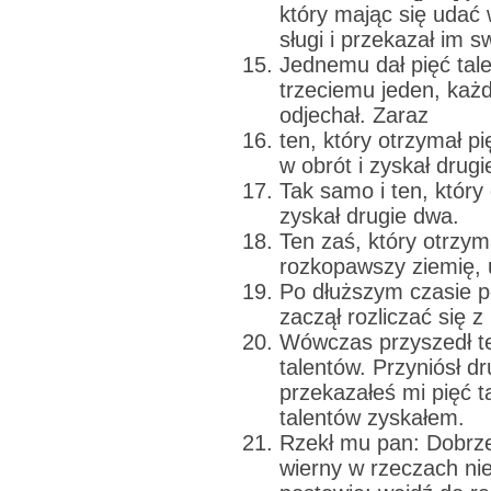
który mając się udać 
sługi i przekazał im s
Jednemu dał pięć tal
trzeciemu jeden, każd
odjechał. Zaraz
ten, który otrzymał pi
w obrót i zyskał drugi
Tak samo i ten, który
zyskał drugie dwa.
Ten zaś, który otrzym
rozkopawszy ziemię, 
Po dłuższym czasie p
zaczął rozliczać się z 
Wówczas przyszedł te
talentów. Przyniósł dru
przekazałeś mi pięć t
talentów zyskałem.
Rzekł mu pan: Dobrze,
wierny w rzeczach nie