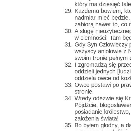
który ma dziesięć tal
Każdemu bowiem, kto
nadmiar mieć będzie.
zabiorą nawet to, co 
A sługę nieużyteczne
w ciemności! Tam będz
Gdy Syn Człowieczy p
wszyscy aniołowie z 
swoim tronie pełnym 
I zgromadzą się prze
oddzieli jednych [ludz
oddziela owce od koz
Owce postawi po prawe
stronie.
Wtedy odezwie się Kró
Pójdźcie, błogosławie
posiadanie królestw
założenia świata!
Bo byłem głodny, a da