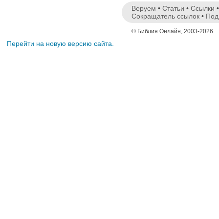
Веруем
•
Статьи
•
Ссылки
Сокращатель ссылок
•
Под
© Библия Онлайн, 2003-2026
Перейти на новую версию сайта.