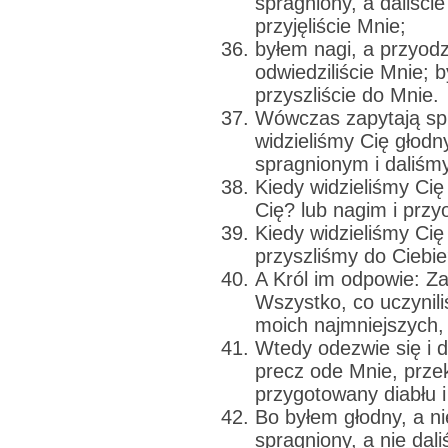
spragniony, a daliści
przyjęliście Mnie;
byłem nagi, a przyodz
odwiedziliście Mnie; 
przyszliście do Mnie.
Wówczas zapytają spr
widzieliśmy Cię głodn
spragnionym i daliśmy
Kiedy widzieliśmy Cię
Cię? lub nagim i przy
Kiedy widzieliśmy Cię
przyszliśmy do Ciebi
A Król im odpowie: 
Wszystko, co uczynili
moich najmniejszych, 
Wtedy odezwie się i do
precz ode Mnie, przek
przygotowany diabłu i
Bo byłem głodny, a ni
spragniony, a nie dali