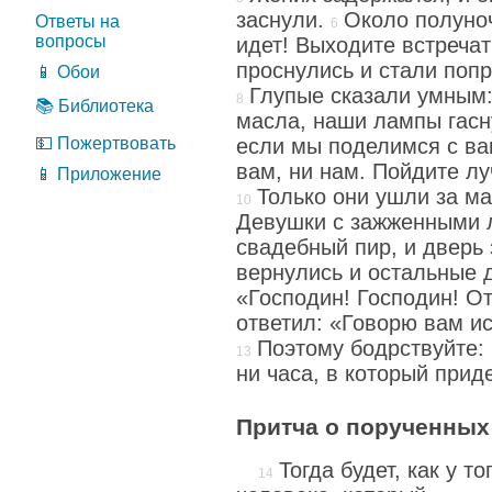
заснули.
Около полуно
Ответы на
вопросы
идет! Выходите встречат
проснулись и стали поп
📱 Обои
Глупые сказали умным:
📚 Библиотека
масла, наши лампы гасн
💵 Пожертвовать
если мы поделимся с ва
вам, ни нам. Пойдите лу
📱 Приложение
Только они ушли за м
Девушки с зажженными 
свадебный пир, и дверь 
вернулись и остальные д
«Господин! Господин! О
ответил: «Говорю вам ис
Поэтому бодрствуйте: 
ни часа, в который прид
Притча о порученных
Тогда будет, как у то