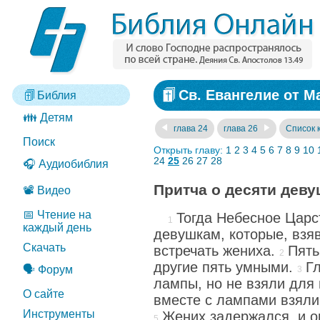
Св. Евангелие от М
Библия
👪 Детям
глава 24
глава 26
Список 
Поиск
Открыть главу:
1
2
3
4
5
6
7
8
9
10
24
25
26
27
28
🎧 Аудиобиблия
Притча о десяти дев
📽️ Видео
📅 Чтение на
Тогда Небесное Царс
каждый день
девушкам, которые, взя
Скачать
встречать жениха.
Пять
другие пять умными.
Г
🗣️ Форум
лампы, но не взяли для 
О сайте
вместе с лампами взяли
Инструменты
Жених задержался, и о