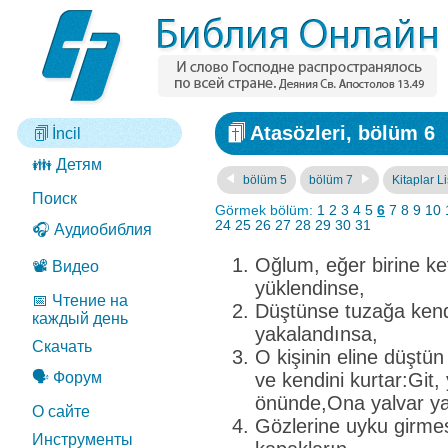
Atasözleri, bölüm 6
İncil
👪 Детям
bölüm 5
bölüm 7
Kitaplar Li
Поиск
Görmek bölüm:
1
2
3
4
5
6
7
8
9
10
24
25
26
27
28
29
30
31
🎧 Аудиобиблия
Oğlum, eğer birine k
📽️ Видео
yüklendinse,
📅 Чтение на
Düştünse tuzağa kendi
каждый день
yakalandınsa,
Скачать
O kişinin eline düştü
🗣️ Форум
ve kendini kurtar:Git
önünde,Ona yalvar ya
О сайте
Gözlerine uyku girme
Инструменты