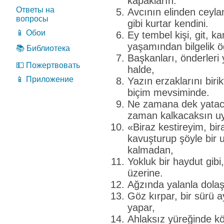
kapakların.
Ответы на
Avcının elinden ceyla
вопросы
gibi kurtar kendini.
📱 Обои
Ey tembel kişi, git, k
yaşamından bilgelik ö
📚 Библиотека
Başkanları, önderleri 
💵 Пожертвовать
halde,
📱 Приложение
Yazın erzaklarını birikt
biçim mevsiminde.
Ne zamana dek yataca
zaman kalkacaksın u
«Biraz kestireyim, bir
kavuşturup şöyle bi
kalmadan,
Yokluk bir haydut gibi,
üzerine.
Ağzında yalanla dolaş
Göz kırpar, bir sürü a
yapar,
Ahlaksız yüreğinde kö