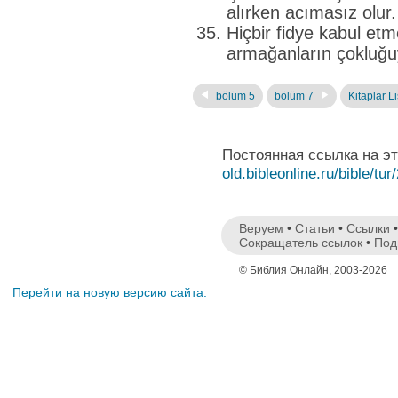
alırken acımasız olur.
Hiçbir fidye kabul e
armağanların çokluğu
bölüm 5
bölüm 7
Kitaplar Li
Постоянная ссылка на э
old.bibleonline.ru/bible/tur
Веруем
•
Статьи
•
Ссылки
Сокращатель ссылок
•
Под
© Библия Онлайн, 2003-2026
Перейти на новую версию сайта.