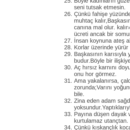
Böyle kadınların güzel
seni tutsak etmesin.
Çünkü fahişe yüzünd
muhtaç kalır,Başkasın
canına mal olur. kalı
ücreti ancak bir somu
İnsan koynuna ateş a
Korlar üzerinde yürür
Başkasının karısıyla
budur.Böyle bir ilişki
Aç hırsız karnını doy
onu hor görmez.
Ama yakalanırsa, çal
zorunda;Varını yoğu
bile.
Zina eden adam sağ
yoksundur.Yaptıklarıy
Payına düşen dayak v
kurtulamaz utançtan.
Çünkü kıskançlık koca