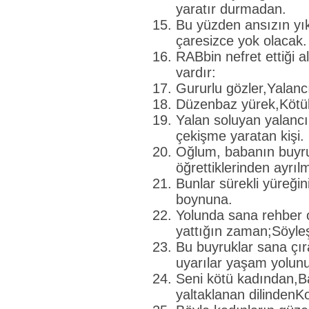
yaratır durmadan.
Bu yüzden ansızın yı
çaresizce yok olacak.
RABbin nefret ettiği al
vardır:
Gururlu gözler,Yalancı
Düzenbaz yürek,Kötül
Yalan soluyan yalancı
çekişme yaratan kişi.
Oğlum, babanın buyru
öğrettiklerinden ayrıl
Bunlar sürekli yüreğin
boynuna.
Yolunda sana rehber 
yattığın zaman;Söyle
Bu buyruklar sana çıra,
uyarılar yaşam yolunu
Seni kötü kadından,Ba
yaltaklanan dilindenK