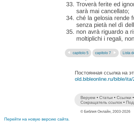
Troverà ferite ed igno
sarà mai cancellato;
ché la gelosia rende fu
senza pietà nel dì del
non avrà riguardo a ri
moltiplichi i regali, n
capitolo 5
capitolo 7
Lista de
Постоянная ссылка на э
old.bibleonline.ru/bible/ita
Веруем
•
Статьи
•
Ссылки
Сокращатель ссылок
•
Под
© Библия Онлайн, 2003-2026
Перейти на новую версию сайта.