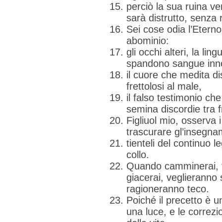
perciò la sua ruina ve
sarà distrutto, senza 
Sei cose odia l’Eterno,
abominio:
gli occhi alteri, la li
spandono sangue inn
il cuore che medita dis
frettolosi al male,
il falso testimonio ch
semina discordie tra fr
Figliuol mio, osserva 
trascurare gl’insegna
tienteli del continuo l
collo.
Quando camminerai, t
giacerai, veglieranno s
ragioneranno teco.
Poiché il precetto è 
una luce, e le correzio