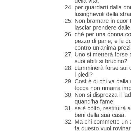
della vita,
per guardarti dalla d
lusinghevoli della stra
Non bramare in cuor t
lasciar prendere dall
ché per una donna cor
pezzo di pane, e la d
contro un’anima prezi
Uno si metterà forse 
suoi abiti si brucino?
camminerà forse sui c
i piedi?
Così è di chi va dalla
tocca non rimarrà imp
Non si disprezza il la
quand’ha fame;
se è còlto, restituirà a
beni della sua casa.
Ma chi commette un ad
fa questo vuol rovinar