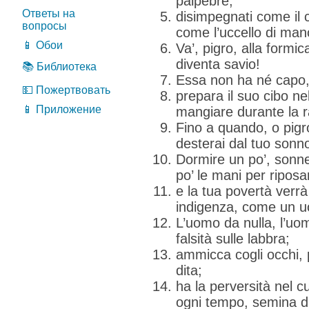
palpebre;
Ответы на
disimpegnati come il c
вопросы
come l’uccello di mano
📱 Обои
Va’, pigro, alla formic
diventa savio!
📚 Библиотека
Essa non ha né capo,
💵 Пожертвовать
prepara il suo cibo nel
📱 Приложение
mangiare durante la r
Fino a quando, o pigr
desterai dal tuo sonn
Dormire un po’, sonne
po’ le mani per ripos
e la tua povertà verrà
indigenza, come un 
L’uomo da nulla, l’uo
falsità sulle labbra;
ammicca cogli occhi, p
dita;
ha la perversità nel 
ogni tempo, semina di