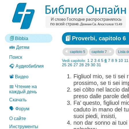
Proverbi, capitolo 6
Bibbia
👪 Детям
capitolo 5
capitolo 7
Lista de
Поиск
Vedi capitolo:
1
2
3
4
5
6
7
8
9
10
11
25
26
27
28
29
30
31
🎧 Аудиобиблия
Figliuol mio, se ti sei
📽️ Видео
prossimo, se ti sei i
📅 Чтение на
sei còlto nel laccio da
каждый день
preso dalle parole del
Скачать
Fa’ questo, figliuol m
🗣️ Форум
caduto in mano del tuo
suoi piedi, insisti,
О сайте
non dar sonno ai tuoi
Инструменты