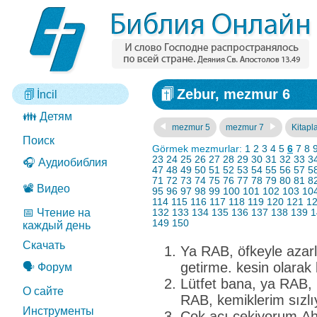
Zebur, mezmur 6
İncil
👪 Детям
mezmur 5
mezmur 7
Kitapla
Поиск
Görmek mezmurlar:
1
2
3
4
5
6
7
8
23
24
25
26
27
28
29
30
31
32
33
3
🎧 Аудиобиблия
47
48
49
50
51
52
53
54
55
56
57
5
71
72
73
74
75
76
77
78
79
80
81
8
📽️ Видео
95
96
97
98
99
100
101
102
103
10
114
115
116
117
118
119
120
121
1
📅 Чтение на
132
133
134
135
136
137
138
139
1
149
150
каждый день
Скачать
Ya RAB, öfkeyle azar
getirme. kesin olarak 
🗣️ Форум
Lütfet bana, ya RAB, 
О сайте
RAB, kemiklerim sızlı
Инструменты
Çok acı çekiyorum.A