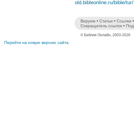
old.bibleonline.ru/bible/tur
Веруем
•
Статьи
•
Ссылки
Сокращатель ссылок
•
Под
© Библия Онлайн, 2003-2026
Перейти на новую версию сайта.