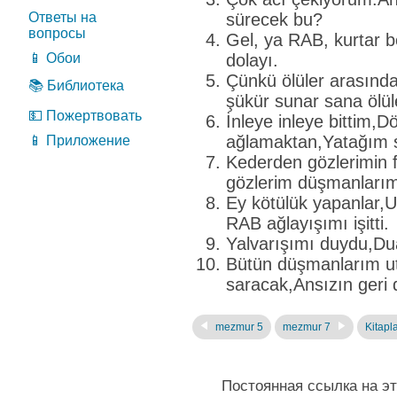
Ответы на
sürecek bu?
вопросы
Gel, ya RAB, kurtar 
📱 Обои
dolayı.
Çünkü ölüler arasınd
📚 Библиотека
şükür sunar sana ölül
💵 Пожертвовать
İnleye inleye bittim,
ağlamaktan,Yatağım s
📱 Приложение
Kederden gözlerimin f
gözlerim düşmanları
Ey kötülük yapanlar
RAB ağlayışımı işitti.
Yalvarışımı duydu,Dua
Bütün düşmanlarım u
saracak,Ansızın geri 
mezmur 5
mezmur 7
Kitapla
Постоянная ссылка на э