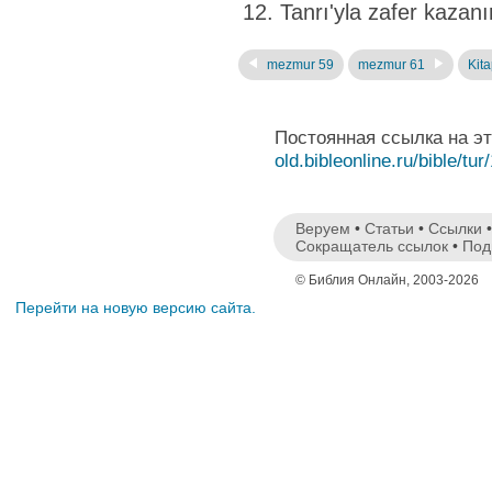
Tanrı'yla zafer kazan
mezmur 59
mezmur 61
Kita
Постоянная ссылка на э
old.bibleonline.ru/bible/tur
Веруем
•
Статьи
•
Ссылки
Сокращатель ссылок
•
Под
© Библия Онлайн, 2003-2026
Перейти на новую версию сайта.