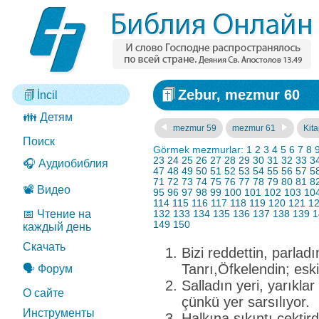
Zebur, mezmur 60
İncil
👪 Детям
mezmur 59
mezmur 61
Kita
Поиск
Görmek mezmurlar:
1
2
3
4
5
6
7
8
23
24
25
26
27
28
29
30
31
32
33
3
🎧 Аудиобиблия
47
48
49
50
51
52
53
54
55
56
57
5
71
72
73
74
75
76
77
78
79
80
81
8
📽️ Видео
95
96
97
98
99
100
101
102
103
10
114
115
116
117
118
119
120
121
1
📅 Чтение на
132
133
134
135
136
137
138
139
1
149
150
каждый день
Скачать
Bizi reddettin, parladı
Tanrı,Öfkelendin; eski
🗣️ Форум
Salladın yeri, yarıklar
О сайте
çünkü yer sarsılıyor.
Инструменты
Halkına sıkıntı çektir