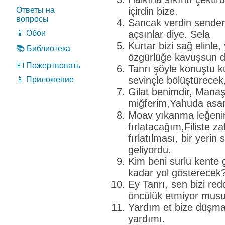
Ответы на
içirdin bize.
вопросы
Sancak verdin senden
📱 Обои
açsınlar diye. Sela
Kurtar bizi sağ elinle
📚 Библиотека
özgürlüğe kavuşsun d
💵 Пожертвовать
Tanrı şöyle konuştu k
sevinçle bölüştürecek
📱 Приложение
Gilat benimdir, Mana
miğferim,Yahuda asa
Moav yıkanma leğeni
fırlatacağım,Filiste z
fırlatılması, bir yerin
geliyordu.
Kim beni surlu kent
kadar yol gösterecek
Ey Tanrı, sen bizi r
öncülük etmiyor musu
Yardım et bize düşma
yardımı.