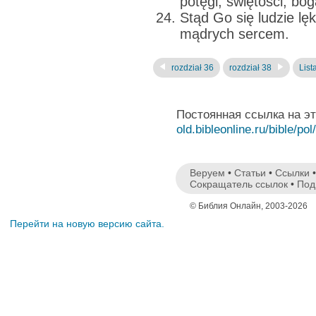
potęgi, świętości, bo
Stąd Go się ludzie lę
mądrych sercem.
rozdział 36
rozdział 38
List
Постоянная ссылка на э
old.bibleonline.ru/bible/pol
Веруем
•
Статьи
•
Ссылки
Сокращатель ссылок
•
Под
© Библия Онлайн, 2003-2026
Перейти на новую версию сайта.