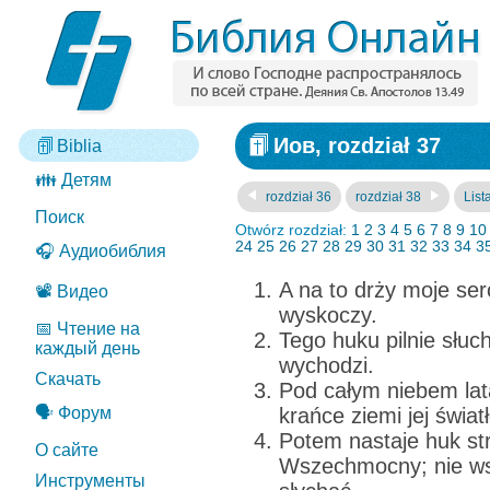
Иов, rozdział 37
Biblia
👪 Детям
rozdział 36
rozdział 38
List
Поиск
Otwórz rozdział:
1
2
3
4
5
6
7
8
9
10
24
25
26
27
28
29
30
31
32
33
34
3
🎧 Аудиобиблия
A na to drży moje serc
📽️ Видео
wyskoczy.
📅 Чтение на
Tego huku pilnie słuc
каждый день
wychodzi.
Скачать
Pod całym niebem lat
🗣️ Форум
krańce ziemi jej światł
Potem nastaje huk str
О сайте
Wszechmocny; nie wst
Инструменты