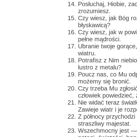
Posłuchaj, Hiobie, za
zrozumiesz.
Czy wiesz, jak Bóg ro
błyskawicą?
Czy wiesz, jak w pow
pełne mądrości.
Ubranie twoje gorące
wiatru.
Potrafisz z Nim niebi
lustro z metalu?
Poucz nas, co Mu odp
możemy się bronić.
Czy trzeba Mu zgłos
człowiek powiedzieć, 
Nie widać teraz świat
Zawieje wiatr i je rozp
Z północy przychodzi 
straszliwy majestat.
Wszechmocny jest — 