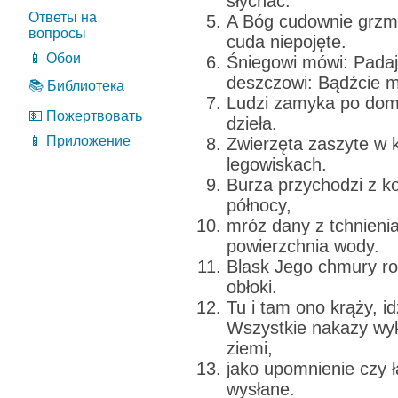
słychać.
Ответы на
A Bóg cudownie grzmi
вопросы
cuda niepojęte.
📱 Обои
Śniegowi mówi: Padaj 
deszczowi: Bądźcie 
📚 Библиотека
Ludzi zamyka po dom
💵 Пожертвовать
dzieła.
📱 Приложение
Zwierzęta zaszyte w 
legowiskach.
Burza przychodzi z k
północy,
mróz dany z tchnieni
powierzchnia wody.
Blask Jego chmury ro
obłoki.
Tu i tam ono krąży, id
Wszystkie nakazy wyk
ziemi,
jako upomnienie czy ł
wysłane.