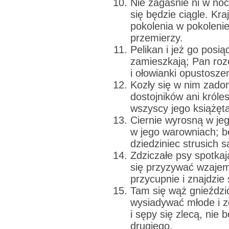
Nie zagaśnie ni w noc
się będzie ciągle. Kr
pokolenia w pokolenie
przemierzy.
Pelikan i jeż go posią
zamieszkają; Pan rozc
i ołowianki opustoszen
Kozły się w nim zado
dostojników ani króle
wszyscy jego książęt
Ciernie wyrosną w jeg
w jego warowniach; bę
dziedziniec strusich s
Zdziczałe psy spotkaj
się przyzywać wzajemn
przycupnie i znajdzie
Tam się wąż gnieździć 
wysiadywać młode i z
i sępy się zlecą, nie
drugiego.