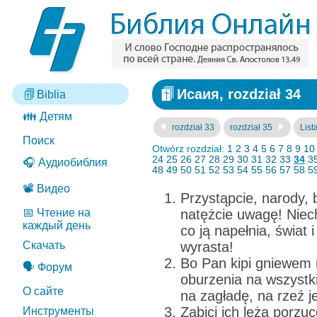
Исаия, rozdział 34
Biblia
👪 Детям
rozdział 33
rozdział 35
List
Поиск
Otwórz rozdział:
1
2
3
4
5
6
7
8
9
10
24
25
26
27
28
29
30
31
32
33
34
3
🎧 Аудиобиблия
48
49
50
51
52
53
54
55
56
57
58
5
📽️ Видео
Przystąpcie, narody, b
📅 Чтение на
natężcie uwagę! Niech
каждый день
co ją napełnia, świat 
Скачать
wyrasta!
Bo Pan kipi gniewem 
🗣️ Форум
oburzenia na wszystki
О сайте
na zagładę, na rzeź j
Zabici ich leżą porzu
Инструменты