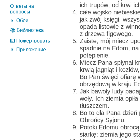
ich trupów; od krwi ic
Ответы на
całe wojsko niebieskie
вопросы
jak zwój księgi, wszys
📱 Обои
opada listowie z winne
📚 Библиотека
z drzewa figowego.
Zaiste, mój miecz upoi
💵 Пожертвовать
spadnie na Edom, na 
📱 Приложение
potępienie.
Miecz Pana spłynął kr
krwią jagniąt i kozłó
Bo Pan święci ofiarę 
obrzędową w kraju E
Jak bawoły ludy pada
woły. Ich ziemia opiła
tłuszczem.
Bo to dla Pana dzień
Obrońcy Syjonu.
Potoki Edomu obrócą 
siarkę; ziemia jego s