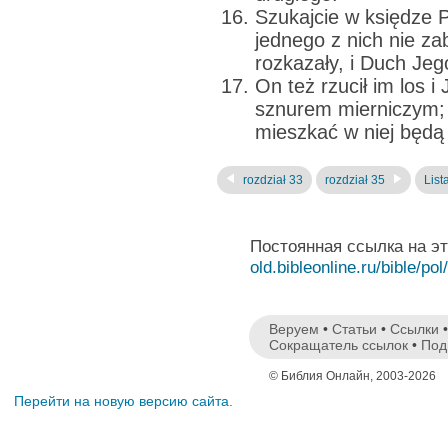
Szukajcie w księdze Pa
jednego z nich nie z
rozkazały, i Duch Jeg
On też rzucił im los i
sznurem mierniczym; n
mieszkać w niej będą 
rozdział 33
rozdział 35
List
Постоянная ссылка на э
old.bibleonline.ru/bible/pol
Веруем
•
Статьи
•
Ссылки
Сокращатель ссылок
•
Под
© Библия Онлайн, 2003-2026
Перейти на новую версию сайта.