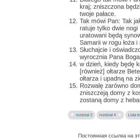
kraj; zniszczona będz
twoje pałace.
Tak mówi Pan: Tak jak
ratuje tylko dwie nogi
uratowani będą synow
Samarii w rogu łoża 
Słuchajcie i oświad
wyrocznia Pana Boga
w dzień, kiedy będę k
[również] ołtarze Bet
ołtarza i upadną na z
Rozwalę zarówno dom 
zniszczeją domy z koś
zostaną domy z heba
rozdział 2
rozdział 4
Lista k
Постоянная ссылка на э