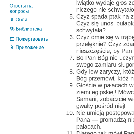
lwiątko wydaje głos z
Ответы на
niczego nie schwytał
вопросы
Czyż spada ptak na zie
📱 Обои
Czyż się unosi pułap
📚 Библиотека
schwytała?
Czyż dmie się w trąbę
💵 Пожертвовать
przelęknie? Czyż zda
📱 Приложение
nieszczęście, by Pan 
Bo Pan Bóg nie uczyni 
swego zamiaru sługo
Gdy lew zaryczy, któż
Bóg przemówi, któż n
Głoście w pałacach w
ziemi egipskiej! Mówc
Samarii, zobaczcie wi
gwałty pośród niej!
Nie umieją postępowa
Pana — gromadzą nie
pałacach.
Dlatego tak mówi Pan 