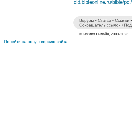
old.bibleonline.ru/bible/pol
Веруем
•
Статьи
•
Ссылки
Сокращатель ссылок
•
Под
© Библия Онлайн, 2003-2026
Перейти на новую версию сайта.