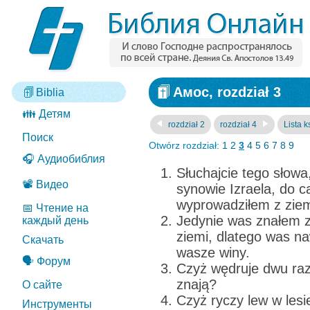
Амос, rozdział 3
Biblia
👪 Детям
rozdział 2
rozdział 4
Lista k
Поиск
Otwórz rozdział:
1
2
3
4
5
6
7
8
9
🎧 Аудиобиблия
Słuchajcie tego słow
📽️ Видео
synowie Izraela, do c
wyprowadziłem z ziemi
📅 Чтение на
Jedynie was znałem 
каждый день
ziemi, dlatego was n
Скачать
wasze winy.
🗣️ Форум
Czyż wędruje dwu raze
znają?
О сайте
Czyż ryczy lew w les
Инструменты