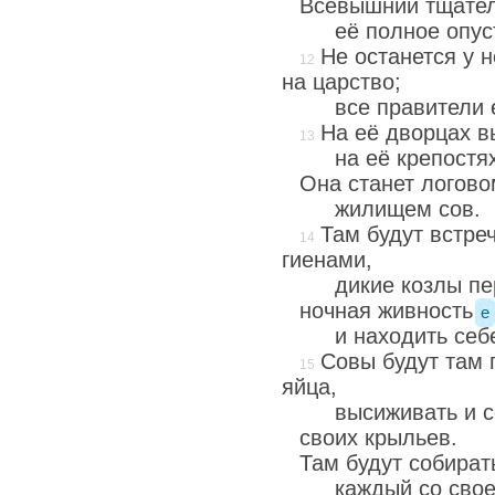
Всевышний тщател
её полное опу
Не останется у 
на царство;
все правители 
На её дворцах в
на её крепостя
Она станет логов
жилищем сов.
Там будут встре
гиенами,
дикие козлы пе
ночная живность
e
и находить себ
Совы будут там 
яйца,
высиживать и с
своих крыльев.
Там будут собират
каждый со свое