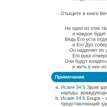
Отыщите в книге Ве
Ни одно из этих т
и каждое будет
Ведь Его уста отд
и Его Дух собер
Он наделяет их 
Его рука отмер
Они будут владеть
и жить в них и
Примечания
Исаия 34:5
Эдом зде
народы, враждующи
Исаия 34:6
Боцра – 
представляющий зде