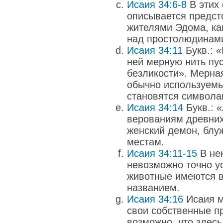
Исаия 34:6-8
В этих 
описывается предст
жителями Эдома, как
над простолюдинами 
Исаия 34:11
Букв.: 
ней мерную нить пу
безликости». Мерная
обычно используемы
становятся символа
Исаия 34:14
Букв.: 
верованиям древних
женский демон, бл
местам.
Исаия 34:11-15
В не
невозможно точно ус
животные имеются в
названием.
Исаия 34:16
Исаия м
свои собственные пр
возможно, что здесь