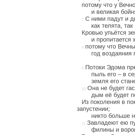
потому что у Вечн
и великая бойн
С ними падут и д
как телята, так
Кровью упьётся зе
и пропитается 
потому что Вечн
год воздаяния 
Потоки Эдома пре
пыль его – в се
земля его стан
Она не будет га
дым её будет п
Из поколения в по
запустении;
никто больше н
Завладеют ею пу
филины и ворон