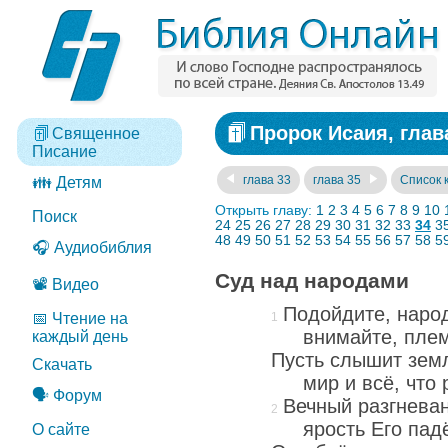
Пророк Исаия, глав
Священное
Писание
глава 33
глава 35
Список 
👪 Детям
Открыть главу:
1
2
3
4
5
6
7
8
9
10
Поиск
24
25
26
27
28
29
30
31
32
33
34
3
48
49
50
51
52
53
54
55
56
57
58
5
🎧 Аудиобиблия
Суд над народами
📽️ Видео
Подойдите, наро
📅 Чтение на
внимайте, пле
каждый день
Пусть слышит земл
Скачать
мир и всё, что
🗣️ Форум
Вечный разгневан
ярость Его пад
О сайте