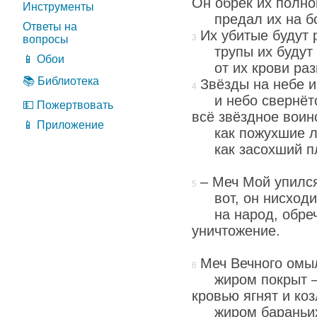
Он обрёк их полн
Инструменты
предал их на б
Ответы на
Их убитые будут 
вопросы
трупы их будут
📱 Обои
от их крови ра
📚 Библиотека
Звёзды на небе и
и небо свернётс
💵 Пожертвовать
всё звёздное воин
📱 Приложение
как пожухшие л
как засохший п
– Меч Мой упился
вот, он нисход
на народ, обре
уничтожение.
Меч Вечного омы
жиром покрыт 
кровью ягнят и коз
жиром бараньих