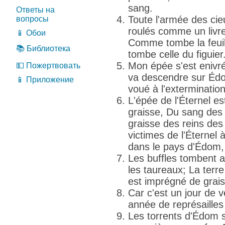
sang.
Ответы на
Toute l'armée des cie
вопросы
roulés comme un livre
📱 Обои
Comme tombe la feuil
📚 Библиотека
tombe celle du figuier
Mon épée s'est enivrée
💵 Пожертвовать
va descendre sur Édom
📱 Приложение
voué à l'extermination
L'épée de l'Éternel e
graisse, Du sang des
graisse des reins des 
victimes de l'Éternel
dans le pays d'Édom,
Les buffles tombent a
les taureaux; La terre
est imprégné de grais
Car c'est un jour de 
année de représailles
Les torrents d'Édom 