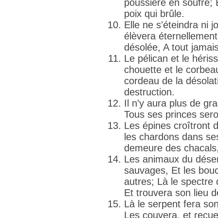
poussière en soufre; 
poix qui brûle.
Elle ne s'éteindra ni j
élèvera éternellement
désolée, A tout jamai
Le pélican et le héris
chouette et le corbeau
cordeau de la désolati
destruction.
Il n'y aura plus de gr
Tous ses princes sero
Les épines croîtront 
les chardons dans ses
demeure des chacals,
Les animaux du désert
sauvages, Et les bouc
autres; Là le spectre
Et trouvera son lieu d
Là le serpent fera so
Les couvera, et recue