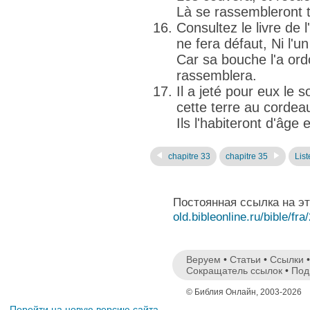
Là se rassembleront t
Consultez le livre de l
ne fera défaut, Ni l'u
Car sa bouche l'a ordo
rassemblera.
Il a jeté pour eux le 
cette terre au cordeau
Ils l'habiteront d'âge 
chapitre 33
chapitre 35
List
Постоянная ссылка на э
old.bibleonline.ru/bible/fra
Веруем
•
Статьи
•
Ссылки
Сокращатель ссылок
•
Под
© Библия Онлайн, 2003-2026
Перейти на новую версию сайта.