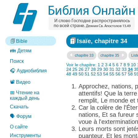
Isaïe, chapitre 34
Bible
👪 Детям
chapitre 33
chapitre 35
List
Поиск
Voir le chapitre:
1
2
3
4
5
6
7
8
9
10
24
25
26
27
28
29
30
31
32
33
34
3
🎧 Аудиобиблия
48
49
50
51
52
53
54
55
56
57
58
5
📽️ Видео
Approchez, nations, 
📅 Чтение на
attentifs! Que la terre
каждый день
remplit, Le monde et t
Скачать
Car la colère de l'Éte
nations, Et sa fureur 
🗣️ Форум
voue à l'extermination,
О сайте
Leurs morts sont jeté
puanteur, Et les mon
Инструменты