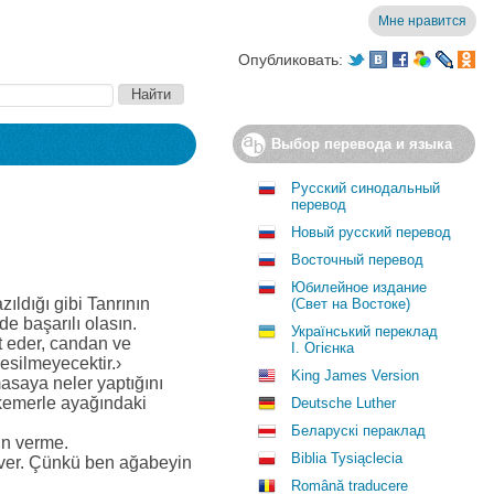
Мне нравится
Опубликовать:
Выбор перевода и языка
Русский синодальный
перевод
Новый русский перевод
Восточный перевод
Юбилейное издание
ıldığı gibi Tanrının
(Свет на Востоке)
de başarılı olasın.
Український переклад
t eder, candan ve
І. Огієнка
esilmeyecektir.›
King James Version
asaya neler yaptığını
 kemerle ayağındaki
Deutsche Luther
Беларускі пераклад
in verme.
Biblia Tysiąclecia
r ver. Çünkü ben ağabeyin
Română traducere