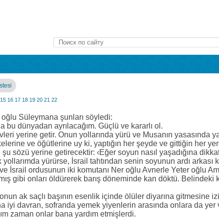
stesi
15
16
17
18
19
20
21
22
oğlu Süleymana şunları söyledi:
a bu dünyadan ayrılacağım. Güçlü ve kararlı ol.
leri yerine getir. Onun yollarında yürü ve Musanın yasasında yaz
kelerine ve öğütlerine uy ki, yaptığın her şeyde ve gittiğin her yer
u sözü yerine getirecektir: ‹Eğer soyun nasıl yaşadığına dikka
 yollarımda yürürse, İsrail tahtından senin soyunun ardı arkası k
e İsrail ordusunun iki komutanı Ner oğlu Avnerle Yeter oğlu Am
rmış gibi onları öldürerek barış döneminde kan döktü. Belindeki
nun ak saçlı başının esenlik içinde ölüler diyarına gitmesine iz
rına iyi davran, sofranda yemek yiyenlerin arasında onlara da ye
m zaman onlar bana yardım etmişlerdi.