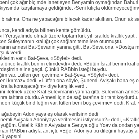
beni çok ağır biçimde lanetleyen Benyamin oymağından Bahurim
 kıyısında karşılamaya geldiğinde, ‹Seni kılıçla öldürmeyeceği
ırakma. Ona ne yapacağını bilecek kadar akıllısın. Onun ak saçl
unca, kendi adıyla bilinen kentte gömüldü.
ıl Yeruşalimde olmak üzere toplam kırk yıl İsrailde krallık yaptı.
en Süleymanın krallığı çok sağlam temellere oturmuştu.
anın annesi Bat-Şevanın yanına gitti. Bat-Şeva ona, «Dostça m
ılık verdi.
klerim var.» Bat-Şeva, «Söyle!» dedi.
ha önce krallık benim elimdeydi» dedi, «Bütün İsrail benim kral
kardeşimin eline geçti. Çünkü RABbin isteği buydu.
im var. Lütfen geri çevirme.» Bat-Şeva, «Söyle!» dedi.
ni kırmaz» dedi, «Lütfen ona söyle, Şunemli Avişakı bana eş ol
 kralla konuşacağım» diye karşılık verdi.
ini iletmek üzere Kral Süleymanın yanına gitti. Süleyman annes
ra tahtına oturdu. Annesi için de sağ tarafına bir taht koydurdu.
den küçük bir dileğim var, lütfen beni boş çevirme» dedi. Kral,
ağabeyin Adoniyaya eş olarak verilsin» dedi.
mli Avişakın Adoniyaya verilmesini istiyorsun?» dedi, «Krallı
üyüğüm. Üstelik Kâhin Aviyatarla Seruya oğlu Yoav da ondan y
man RABbin adıyla ant içti: «Eğer Adoniya bu dileğini hayatıyl
nü yapsın!