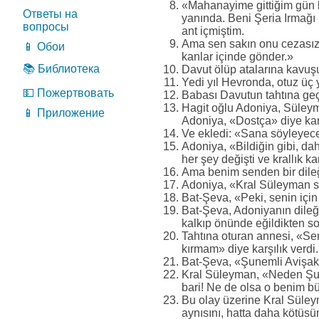
«Mahanayime gittiğim gün 
Ответы на
yanında. Beni Şeria Irmağı
вопросы
ant içmiştim.
Ama sen sakın onu cezasız b
📱 Обои
kanlar içinde gönder.»
📚 Библиотека
Davut ölüp atalarına kavuş
Yedi yıl Hevronda, otuz üç y
💵 Пожертвовать
Babası Davutun tahtına geç
Hagit oğlu Adoniya, Süleym
📱 Приложение
Adoniya, «Dostça» diye karş
Ve ekledi: «Sana söyleyece
Adoniya, «Bildiğin gibi, da
her şey değişti ve krallık 
Ama benim senden bir dileğ
Adoniya, «Kral Süleyman se
Bat-Şeva, «Peki, senin için
Bat-Şeva, Adoniyanın dileğ
kalkıp önünde eğildikten son
Tahtına oturan annesi, «Sen
kırmam» diye karşılık verdi.
Bat-Şeva, «Şunemli Avişak 
Kral Süleyman, «Neden Şune
bari! Ne de olsa o benim b
Bu olay üzerine Kral Süley
aynısını, hatta daha kötüsü