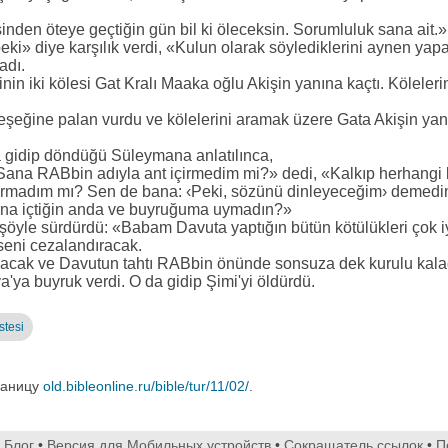
inden öteye geçtiğin gün bil ki öleceksin. Sorumluluk sana ait.»
peki» diye karşılık verdi, «Kulun olarak söylediklerini aynen ya
adı.
nin iki kölesi Gat Kralı Maaka oğlu Akişin yanına kaçtı. Köleleri
şeğine palan vurdu ve kölelerini aramak üzere Gata Akişin yanın
 gidip döndüğü Süleymana anlatılınca,
Sana RABbin adıyla ant içirmedim mi?» dedi, «Kalkıp herhangi bi
uyarmadım mı? Sen de bana: ‹Peki, sözünü dinleyeceğim› demedi
na içtiğin anda ve buyruğuma uymadın?»
i şöyle sürdürdü: «Babam Davuta yaptığın bütün kötülükleri çok iy
seni cezalandıracak.
cak ve Davutun tahtı RABbin önünde sonsuza dek kurulu kalac
'ya buyruk verdi. O da gidip Şimi'yi öldürdü.
stesi
раницу
old.bibleonline.ru/bible/tur/11/02/
.
•
Блог
•
Версия для Мобильных устройств
•
Сокращатель ссылок
•
П