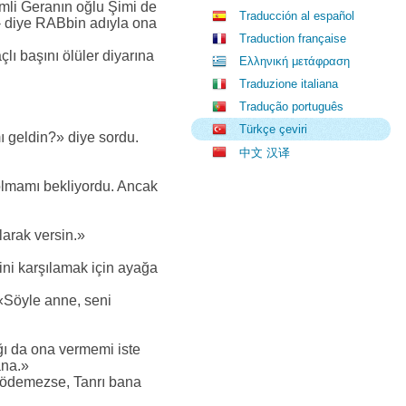
li Geranın oğlu Şimi de
Traducción al español
m› diye RABbin adıyla ona
Traduction française
ı başını ölüler diyarına
Ελληνική μετάφραση
Traduzione italiana
Tradução português
Türkçe çeviri
ı geldin?» diye sordu.
中文 汉译
 olmamı bekliyordu. Ancak
arak versin.»
ini karşılamak için ayağa
 «Söyle anne, seni
ğı da ona vermemi iste
ana.»
a ödemezse, Tanrı bana