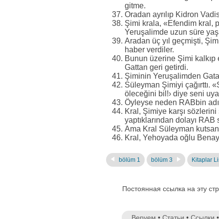
gitme.
Oradan ayrılıp Kidron Vadis
Şimi krala, «Efendim kral, 
Yeruşalimde uzun süre yaş
Aradan üç yıl geçmişti, Şimi
haber verdiler.
Bunun üzerine Şimi kalkıp e
Gattan geri getirdi.
Şiminin Yeruşalimden Gata
Süleyman Şimiyi çağırttı. «
öleceğini bil!› diye seni 
Öyleyse neden RABbin adı
Kral, Şimiye karşı sözlerin
yaptıklarından dolayı RAB 
Ama Kral Süleyman kutsana
Kral, Yehoyada oğlu Benaya
bölüm 1
bölüm 3
Kitaplar Li
Постоянная ссылка на эту ст
Веруем
•
Статьи
•
Ссылки