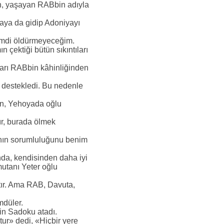
an, yaşayan RABbin adıyla
aya da gidip Adoniyayı
şimdi öldürmeyeceğim.
ektiği bütün sıkıntıları
tarı RABbin kâhinliğinden
 destekledi. Bu nedenle
an, Yehoyada oğlu
ır, burada ölmek
anın sorumluluğunu benim
da, kendisinden daha iyi
utanı Yeter oğlu
ır. Ama RAB, Davuta,
mdüler.
in Sadoku atadı.
tur» dedi, «Hiçbir yere