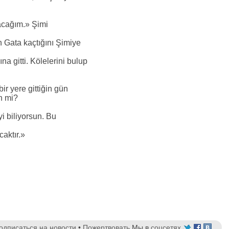
pacağım.» Şimi
n Gata kaçtığını Şimiye
a gitti. Kölelerini bulup
r yere gittiğin gün
n mi?
i biliyorsun. Bu
aktır.»
одписаться на новости
•
Пожертвовать
Мы в
соцсетях