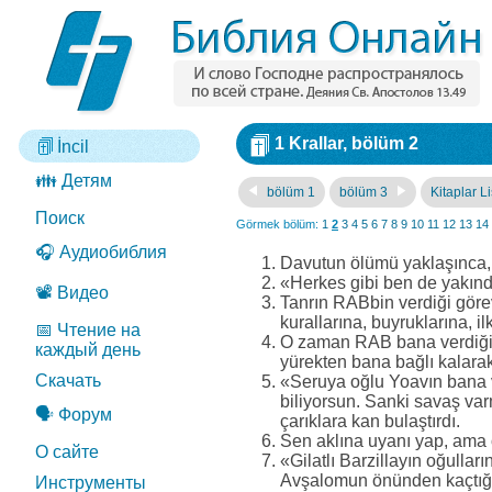
1 Krallar, bölüm 2
İncil
👪 Детям
bölüm 1
bölüm 3
Kitaplar Li
Поиск
Görmek bölüm:
1
2
3
4
5
6
7
8
9
10
11
12
13
14
🎧 Аудиобиблия
Davutun ölümü yaklaşınca, 
«Herkes gibi ben de yakınd
📽️ Видео
Tanrın RABbin verdiği görev
kurallarına, buyruklarına, il
📅 Чтение на
O zaman RAB bana verdiği ş
каждый день
yürekten bana bağlı kalarak
Скачать
«Seruya oğlu Yoavın bana v
biliyorsun. Sanki savaş va
🗣️ Форум
çarıklara kan bulaştırdı.
Sen aklına uyanı yap, ama o
О сайте
«Gilatlı Barzillayın oğulla
Avşalomun önünden kaçtığı
Инструменты