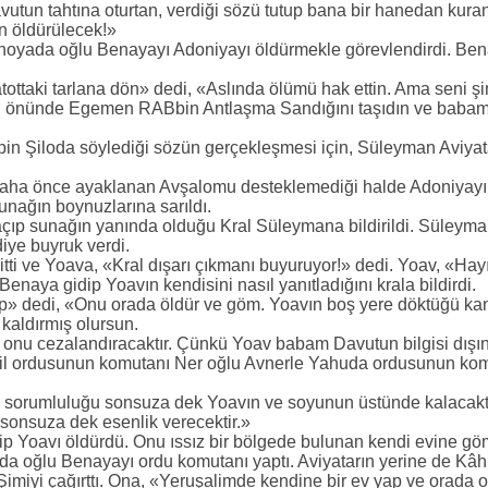
utun tahtına oturtan, verdiği sözü tutup bana bir hanedan kur
n öldürülecek!»
oyada oğlu Benayayı Adoniyayı öldürmekle görevlendirdi. Ben
atottaki tarlana dön» dedi, «Aslında ölümü hak ettin. Ama seni 
nünde Egemen RABbin Antlaşma Sandığını taşıdın ve babamın ç
bin Şiloda söylediği sözün gerçekleşmesi için, Süleyman Aviya
daha önce ayaklanan Avşalomu desteklemediği halde Adoniyayı
unağın boynuzlarına sarıldı.
çıp sunağın yanında olduğu Kral Süleymana bildirildi. Süleym
iye buyruk verdi.
ti ve Yoava, «Kral dışarı çıkmanı buyuruyor!» dedi. Yoav, «Hay
 Benaya gidip Yoavın kendisini nasıl yanıtladığını krala bildirdi.
yap» dedi, «Onu orada öldür ve göm. Yoavın boş yere döktüğü k
kaldırmış olursun.
nu cezalandıracaktır. Çünkü Yoav babam Davutun bilgisi dışın
İsrail ordusunun komutanı Ner oğlu Avnerle Yahuda ordusunun kom
n sorumluluğu sonsuza dek Yoavın ve soyunun üstünde kalacakt
 sonsuza dek esenlik verecektir.»
 Yoavı öldürdü. Onu ıssız bir bölgede bulunan kendi evine gö
da oğlu Benayayı ordu komutanı yaptı. Aviyatarın yerine de Kâh
imiyi çağırttı. Ona, «Yeruşalimde kendine bir ev yap ve orada o