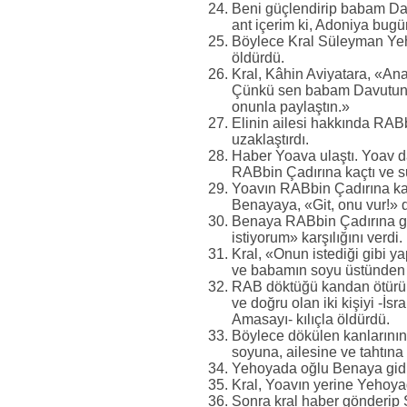
Beni güçlendirip babam Dav
ant içerim ki, Adoniya bugü
Böylece Kral Süleyman Yeh
öldürdü.
Kral, Kâhin Aviyatara, «An
Çünkü sen babam Davutun ö
onunla paylaştın.»
Elinin ailesi hakkında RAB
uzaklaştırdı.
Haber Yoava ulaştı. Yoav 
RABbin Çadırına kaçtı ve s
Yoavın RABbin Çadırına ka
Benayaya, «Git, onu vur!» d
Benaya RABbin Çadırına git
istiyorum» karşılığını verdi.
Kral, «Onun istediği gibi 
ve babamın soyu üstünden 
RAB döktüğü kandan ötürü o
ve doğru olan iki kişiyi -
Amasayı- kılıçla öldürdü.
Böylece dökülen kanlarını
soyuna, ailesine ve tahtına
Yehoyada oğlu Benaya gidip
Kral, Yoavın yerine Yehoya
Sonra kral haber gönderip Ş