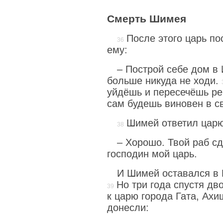
Смерть Шимея
После этого царь п
ему:
– Построй себе дом в
больше никуда не ходи.
уйдёшь и пересечёшь ре
сам будешь виновен в св
Шимей ответил царю
– Хорошо. Твой раб сд
господин мой царь.
И Шимей оставался в 
Но три года спустя д
к царю города Гата, Ах
донесли: