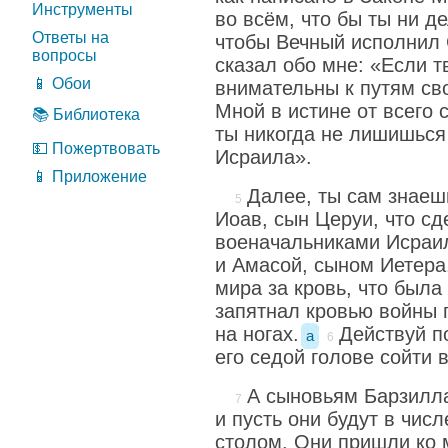
Инструменты
во всём, что бы ты ни д
Ответы на
чтобы Вечный исполнил 
вопросы
сказал обо мне: «Если т
📱 Обои
внимательны к путям св
Мной в истине от всего 
📚 Библиотека
ты никогда не лишишься
💵 Пожертвовать
Исраила».
📱 Приложение
Далее, ты сам знаеш
Иоав, сын Церуи, что сд
военачальниками Исраил
и Амасой, сыном Иетера.
мира за кровь, что была
запятнал кровью войны 
на ногах.
Действуй п
a
его седой голове сойти 
А сыновьям Барзилла
и пусть они будут в числ
столом. Они пришли ко м