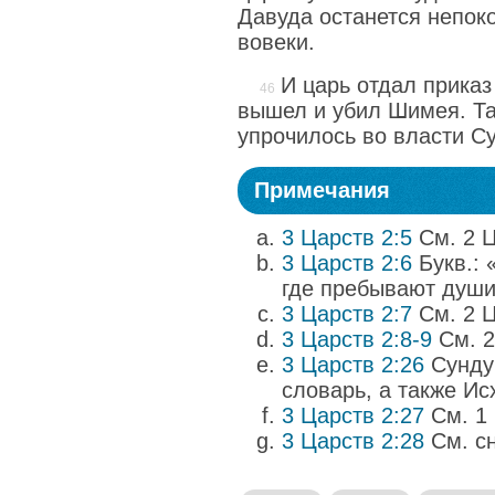
Давуда останется непо
вовеки.
И царь отдал приказ
вышел и убил Шимея. Та
упрочилось во власти С
Примечания
3 Царств 2:5
См. 2 Ц
3 Царств 2:6
Букв.: 
где пребывают души 
3 Царств 2:7
См. 2 Ц
3 Царств 2:8-9
См. 2
3 Царств 2:26
Сундук
словарь, а также Исх
3 Царств 2:27
См. 1 
3 Царств 2:28
См. сн