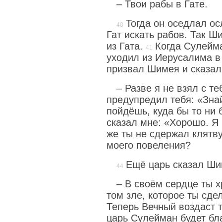
– Твои рабы в Гате.
Тогда он оседлал ос
Гат искать рабов. Так 
из Гата.
Когда Сулейм
уходил из Иерусалима в 
призвал Шимея и сказал
– Разве я не взял с т
предупредил тебя: «Знай
пойдёшь, куда бы то ни 
сказал мне: «Хорошо. Я
же ты не сдержал клятв
моего повеления?
Ещё царь сказал Ш
– В своём сердце ты 
том зле, которое ты сде
Теперь Вечный воздаст т
царь Сулейман будет бл