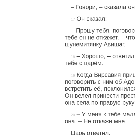
– Говори, – сказала он
Он сказал:
– Прошу тебя, погово
тебе он не откажет, – ч
шунемитянку Авишаг.
– Хорошо, – ответил
тебе с царём.
Когда Вирсавия при
поговорить с ним об Адо
встретить её, поклонилс
Он велел принести прес
она села по правую руку 
– У меня к тебе мал
она. – Не откажи мне.
Царь ответил: