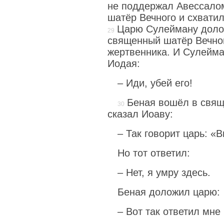
не поддержал Авессало
шатёр Вечного и схватил
Царю Сулейману долож
священный шатёр Вечног
жертвенника. И Сулейма
Иодая:
– Иди, убей его!
Беная вошёл в свящ
сказал Иоаву:
– Так говорит царь: «
Но тот ответил:
– Нет, я умру здесь.
Беная доложил царю:
– Вот так ответил мне