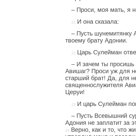
– Проси, моя мать, я н
И она сказала:
– Пусть шунемитянку 
твоему брату Адонии.
Царь Сулейман отве
– И зачем ты просишь
Авишаг? Проси уж для не
старший брат! Да, для н
священнослужителя Авиа
Церуи!
И царь Сулейман по
– Пусть Всевышний су
Адония не заплатит за э
Верно, как и то, что 