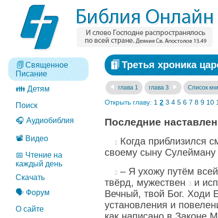
Третья хроника царс
Священное
Писание
глава 1
глава 3
Список кни
👪 Детям
Открыть главу:
1
2
3
4
5
6
7
8
9
10
Поиск
🎧 Аудиобиблия
Последние наставлен
📽️ Видео
Когда приблизился с
своему сыну Сулейману 
📅 Чтение на
каждый день
– Я ухожу путём всей
Скачать
твёрд, мужествен
и исп
🗣️ Форум
Вечный, твой Бог. Ходи 
установления и повелени
О сайте
как написано в Законе М