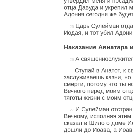
утвердил меня и посади
отца Давуда и укрепил м
Адония сегодня же буде
Царь Сулейман отда
Иодая, и тот убил Адони
Наказание Авиатара 
А священнослужител
– Ступай в Анатот, к 
заслуживаешь казни, но 
смерти, потому что ты н
Вечного перед моим отц
тяготы жизни с моим отц
И Сулейман отстран
Вечному, исполняя этим
сказал в Шило о доме И
дошли до Иоава, а Иоав