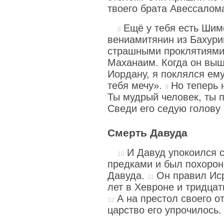
твоего брата Авессалом
Ещё у тебя есть Шим
вениамитянин из Бахури
страшными проклятиями 
Маханаим. Когда он выш
Иордану, я поклялся ем
тебя мечу».
Но теперь 
Ты мудрый человек, ты п
Сведи его седую голову 
Смерть Давуда
И Давуд упокоился 
предками и был похорон
Давуда.
Он правил Иср
лет в Хевроне и тридцат
А на престол своего о
царство его упрочилось.