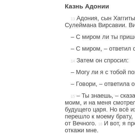
Казнь Адонии
Адония, сын Хаггиты
Сулеймана Вирсавии. Ви
– С миром ли ты при
– С миром, – ответил 
Затем он спросил:
– Могу ли я с тобой п
– Говори, – ответила о
– Ты знаешь, – сказ
моим, и на меня смотрел
будущего царя. Но всё и
перешло к моему брату,
от Вечного.
И вот, я п
откажи мне.