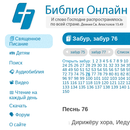
Забур, забур 76
Священное
Писание
забур 75
забур 77
Список 
👪 Детям
Открыть забур:
1
2
3
4
5
6
7
8
9
10
Поиск
24
25
26
27
28
29
30
31
32
33
34
3
48
49
50
51
52
53
54
55
56
57
58
5
🎧 Аудиобиблия
72
73
74
75
76
77
78
79
80
81
82
8
96
97
98
99
100
101
102
103
104
1
📽️ Видео
115
116
117
118
119
120
121
122
1
133
134
135
136
137
138
139
140
1
150
📅 Чтение на
каждый день
Скачать
Песнь 76
🗣️ Форум
Дирижёру хора, Иеду
О сайте