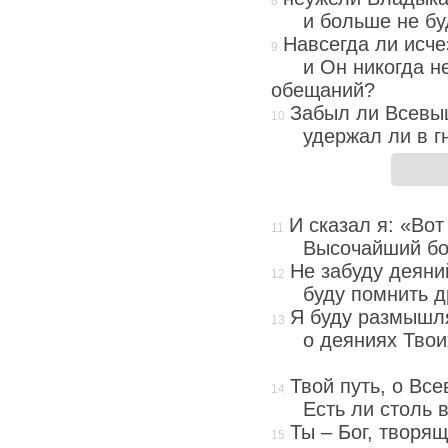
и больше не бу
Навсегда ли исче
и Он никогда н
обещаний?
Забыл ли Всевы
удержал ли в г
И сказал я: «Вот
Высочайший бол
Не забуду деяни
буду помнить д
Я буду размышля
о деяниях Твои
Твой путь, о Все
Есть ли столь 
Ты – Бог, творящ