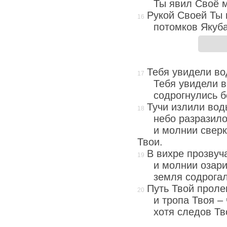
Ты явил Своё 
Рукой Своей Ты 
потомков Якуб
Тебя увидели в
Тебя увидели в
содрогнулись б
Тучи излили вод
небо разразило
и молнии сверк
Твои.
В вихре прозвуч
и молнии озар
земля содрогал
Путь Твой проле
и тропа Твоя –
хотя следов Тв