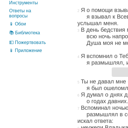
Инструменты
Я о помощи взыв
Ответы на
я взывал к Вс
вопросы
услышал меня.
📱 Обои
В день бедствия 
📚 Библиотека
всю ночь напро
Душа моя не м
💵 Пожертвовать
📱 Приложение
Я вспомнил о Теб
я размышлял, и
Ты не давал мне 
я был ошеломлё
Я думал о днях д
о годах давних
Вспоминал ночью
размышлял в с
искал ответа:
неужели Владыка