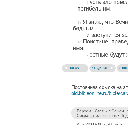
пусть зло прес
погибель им.
Я знаю, что Веч
бедным
и заступится з
Поистине, праве
имя;
честные будут 
забур 138
забур 140
Спис
Постоянная ссылка на э
old.bibleonline.ru/bible/ca
Веруем
•
Статьи
•
Ссылки
Сокращатель ссылок
•
Под
© Библия Онлайн, 2003-2026