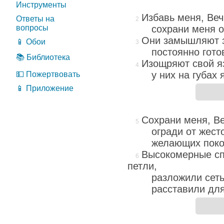
Инструменты
Избавь меня, Веч
Ответы на
сохрани меня о
вопросы
Они замышляют з
📱 Обои
постоянно гото
📚 Библиотека
Изощряют свой яз
у них на губах 
💵 Пожертвовать
📱 Приложение
Сохрани меня, Ве
огради от жест
желающих поко
Высокомерные сп
петли,
разложили сеть
расставили дл