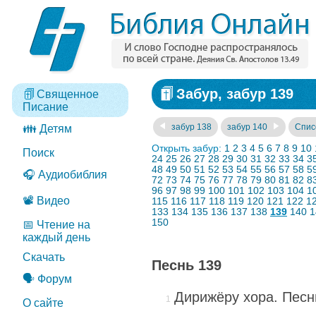
Забур, забур 139
Священное
Писание
забур 138
забур 140
Спис
👪 Детям
Открыть забур:
1
2
3
4
5
6
7
8
9
10
Поиск
24
25
26
27
28
29
30
31
32
33
34
3
48
49
50
51
52
53
54
55
56
57
58
5
🎧 Аудиобиблия
72
73
74
75
76
77
78
79
80
81
82
8
96
97
98
99
100
101
102
103
104
1
📽️ Видео
115
116
117
118
119
120
121
122
1
133
134
135
136
137
138
139
140
1
150
📅 Чтение на
каждый день
Скачать
Песнь 139
🗣️ Форум
Дирижёру хора. Песн
О сайте