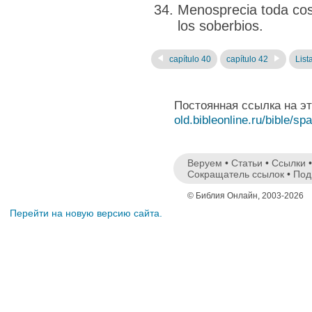
Menosprecia toda cos
los soberbios.
capítulo 40
capítulo 42
List
Постоянная ссылка на э
old.bibleonline.ru/bible/sp
Веруем
•
Статьи
•
Ссылки
Сокращатель ссылок
•
Под
© Библия Онлайн, 2003-2026
Перейти на новую версию сайта.