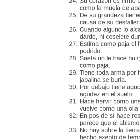
Su corazón es firme 
como la muela de aba
De su grandeza tienen
causa de su desfallec
Cuando alguno lo alca
dardo, ni coselete dur
Estima como paja el h
podrido.
Saeta no le hace huir
como paja.
Tiene toda arma por h
jabalina se burla.
Por debajo tiene agu
agudez en el suelo.
Hace hervir como una 
vuelve como una olla
En pos de sí hace re
parece que el abismo
No hay sobre la tierr
hecho exento de temo