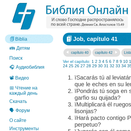
Job, capítulo 41
Biblia
👪 Детям
capítulo 40
capítulo 42
List
Поиск
Ver el capítulo:
1
2
3
4
5
6
7
8
9
10
24
25
26
27
28
29
30
31
32
33
34
3
🎧 Аудиобиблия
їSacarás tú al leviat
📽️ Видео
que le eches en su l
📅 Чтение на
їPondrás tú soga en 
каждый день
garfio su quijada?
Скачать
їMultiplicará él ruego
🗣️ Форум
lisonjas?
їHará pacto contigo P
О сайте
perpetuo?
Инструменты