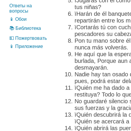
їJugarás con él como 
Ответы на
tus niñas?
вопросы
їHarán de él banquet
📱 Обои
repartirán entre los 
їCortarás tú con cuchi
📚 Библиотека
pescadores su cabez
💵 Пожертвовать
Pon tu mano sobre él;
📱 Приложение
nunca más volverás.
He aquí que la esper
burlada, Porque aun a
desmayarán.
Nadie hay tan osado q
pues, podrá estar de
їQuién me ha dado a 
restituya? Todo lo qu
No guardaré silencio
sus fuerzas y la graci
їQuién descubrirá la 
їQuién se acercará a 
їQuién abrirá las puer