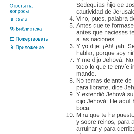
Sedequías hijo de Jos
Ответы на
cautividad de Jerusal
вопросы
Vino, pues, palabra d
📱 Обои
Antes que te formase 
📚 Библиотека
antes que nacieses te 
a las naciones.
💵 Пожертвовать
Y yo dije: ¡Ah! ¡ah, 
📱 Приложение
hablar, porque soy ni
Y me dijo Jehová: No
todo lo que te envíe i
mande.
No temas delante de e
para librarte, dice Je
Y extendió Jehová su
dijo Jehová: He aquí 
boca.
Mira que te he puest
y sobre reinos, para a
arruinar y para derrib