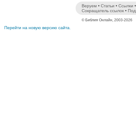
Веруем
•
Статьи
•
Ссылки
Сокращатель ссылок
•
Под
© Библия Онлайн, 2003-2026
Перейти на новую версию сайта.