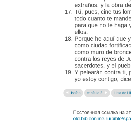
extraños, y la obra 
Tú, pues, ciñe tus lom
todo cuanto te mande;
para que no te haga 
ellos.
Porque he aquí que y
como ciudad fortifica
como muro de bronce 
contra los reyes de J
sacerdotes, y el puebl
Y pelearán contra ti,
yo estoy contigo, dice
Isaías
capítulo 2
Lista de Li
Постоянная ссылка на э
old.bibleonline.ru/bible/sp