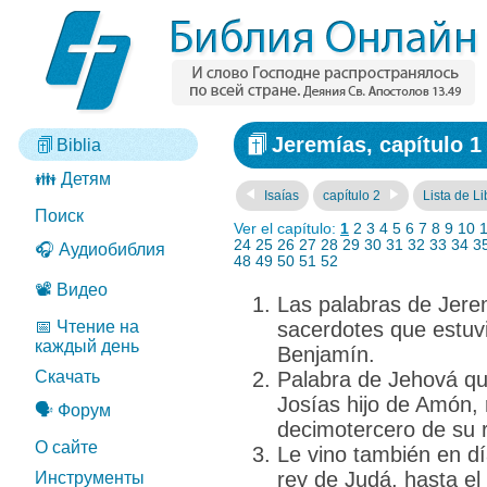
Jeremías, capítulo 1
Biblia
👪 Детям
Isaías
capítulo 2
Lista de Li
Поиск
Ver el capítulo:
1
2
3
4
5
6
7
8
9
10
24
25
26
27
28
29
30
31
32
33
34
3
🎧 Аудиобиблия
48
49
50
51
52
📽️ Видео
Las palabras de Jerem
📅 Чтение на
sacerdotes que estuvi
каждый день
Benjamín.
Скачать
Palabra de Jehová que
Josías hijo de Amón, 
🗣️ Форум
decimotercero de su 
О сайте
Le vino también en dí
rey de Judá, hasta el
Инструменты