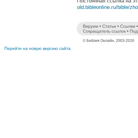
Постоянная ссылка на э
old.bibleonline.ru/bible/zh
Веруем
•
Статьи
•
Ссылки
Сокращатель ссылок
•
Под
© Библия Онлайн, 2003-2026
Перейти на новую версию сайта.