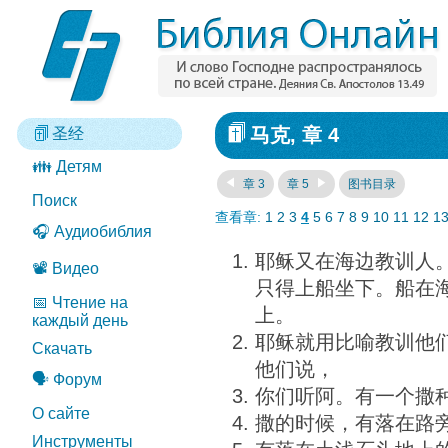
马克, 章 4
圣经
👪 Детям
章 3
章 5
图书目录
Поиск
查看章:
1
2
3
4
5
6
7
8
9
10
11
12
1
🎧 Аудиобиблия
耶稣又在海边教训人
📽️ Видео
只得上船坐下。船在
📅 Чтение на
上。
каждый день
耶稣就用比喻教训他
Скачать
他们说，
🗣️ Форум
你们听阿。有一个撒
О сайте
撒的时候，有落在路
Инструменты