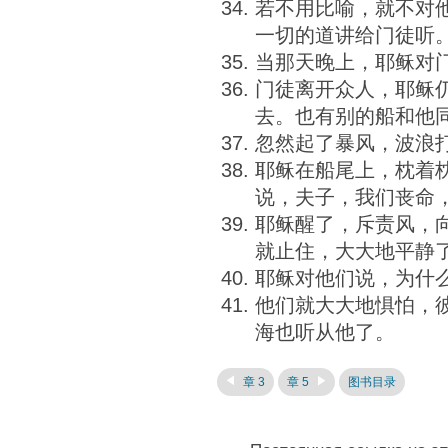
若不用比喻，就不对
一切的道讲给门徒听
当那天晚上，耶稣对
门徒离开众人，耶稣
去。也有别的船和他
忽然起了暴风，波浪
耶稣在船尾上，枕着
说，夫子，我们丧命
耶稣醒了，斥责风，
就止住，大大地平静
耶稣对他们说，为什
他们就大大地惧怕，
海也听从他了。
章 3
章 5
图书目录