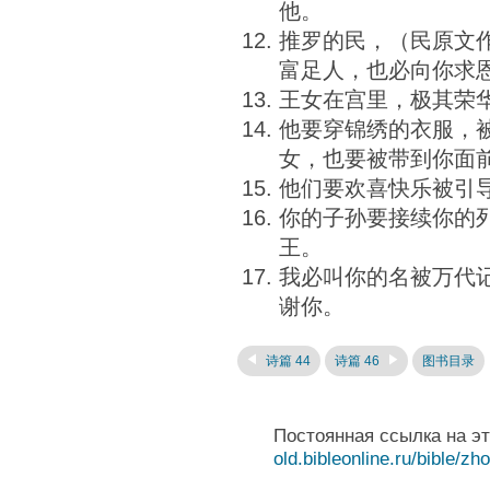
他。
推罗的民，（民原文
富足人，也必向你求
王女在宫里，极其荣
他要穿锦绣的衣服，
女，也要被带到你面
他们要欢喜快乐被引
你的子孙要接续你的
王。
我必叫你的名被万代
谢你。
诗篇 44
诗篇 46
图书目录
Постоянная ссылка на э
old.bibleonline.ru/bible/zh