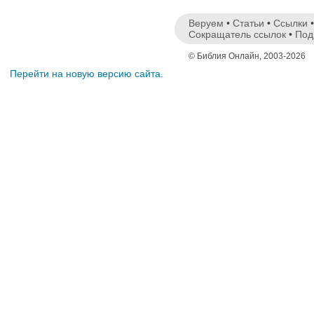
Веруем
•
Статьи
•
Ссылки
Сокращатель ссылок
•
Под
© Библия Онлайн, 2003-2026
Перейти на новую версию сайта.