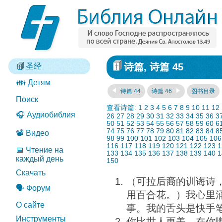
诗篇, 诗篇 45
圣经
👪 Детям
诗篇 44
诗篇 46
图书目录
Поиск
查看诗篇:
1
2
3
4
5
6
7
8
9
10
11
12
🎧 Аудиобиблия
26
27
28
29
30
31
32
33
34
35
36
3
50
51
52
53
54
55
56
57
58
59
60
6
74
75
76
77
78
79
80
81
82
83
84
8
📽️ Видео
98
99
100
101
102
103
104
105
106
116
117
118
119
120
121
122
123
1
📅 Чтение на
133
134
135
136
137
138
139
140
1
каждый день
150
Скачать
（可拉后裔的训诲诗
🗣️ Форум
用百合花。）我心里
О сайте
事。我的舌头是快手
Инструменты
你比世人更美，在你